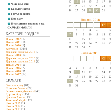
12
13
14
15
16
17
1
Фотоальбоми
19
20
21
22
23
24
2
Каталог сайтів
26
27
28
29
30
31
Гостьова книга
Про сайт
Травень 2018
Нормативно-правова база.
Пн
Вт
Ср
Чт
Пт
Сб
Н
СКАЧАТИ ФАЙЛИ
1
2
3
4
5
6
КАТЕГОРІЇ РОЗДІЛУ
7
8
9
10
11
12
1
Накази 2012
[17]
14
15
16
17
18
19
2
Накази 2011
[16]
21
22
23
24
25
26
2
Накази 2010
[1]
28
29
30
31
Актуально!
[318]
Державні закупівлі 2012
[2]
Липень 2018
Накази 2013
[14]
Державні закупівлі 2013
[2]
Пн
Вт
Ср
Чт
Пт
Сб
Н
Державні закупівлі 2014
[1]
1
Накази 2014
[10]
2
3
4
5
6
7
8
Накази 2015
[22]
Накази 2016
[31]
9
10
11
12
13
14
1
Накази 2017
[14]
16
17
18
19
20
21
2
СКАЧАТИ
23
24
25
26
27
28
2
Охорона праці
[81]
30
31
Пожежна безпека
[22]
Безпека життєдіяльності
[43]
Дорожній рух
[15]
Цивільний захист
[30]
Технічний відділ
[12]
Накази 2011
[14]
Накази 2012
[17]
Накази 2013
[14]