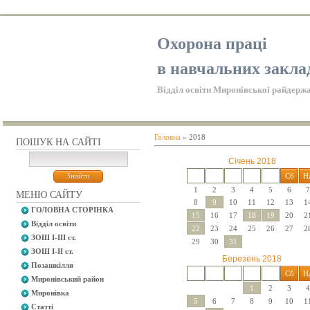
Охорона праці
в навчальних закла
Відділ освіти Миронівської райдержа
Головна
»
2018
ПОШУК НА САЙТІ
Січень 2018
Пн
Вт
Ср
Чт
Пт
Сб
Н
1
2
3
4
5
6
7
МЕНЮ САЙТУ
8
9
10
11
12
13
1
ГОЛОВНА СТОРІНКА
15
16
17
18
19
20
2
Відділ освіти
22
23
24
25
26
27
2
ЗОШ І-ІІІ ст.
29
30
31
ЗОШ І-ІІ ст.
Березень 2018
Позашкілля
Пн
Вт
Ср
Чт
Пт
Сб
Н
Миронівський район
1
2
3
4
Миронівка
5
6
7
8
9
10
1
Статті