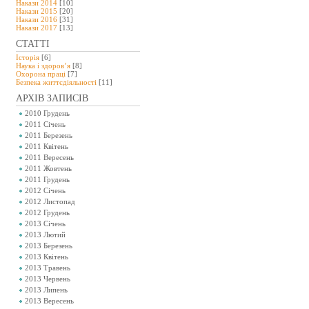
Накази 2014
[10]
Накази 2015
[20]
Накази 2016
[31]
Накази 2017
[13]
СТАТТІ
Історія
[6]
Наука і здоров’я
[8]
Охорона праці
[7]
Безпeка життєдіяльності
[11]
АРХІВ ЗАПИСІВ
2010 Грудень
2011 Січень
2011 Березень
2011 Квітень
2011 Вересень
2011 Жовтень
2011 Грудень
2012 Січень
2012 Листопад
2012 Грудень
2013 Січень
2013 Лютий
2013 Березень
2013 Квітень
2013 Травень
2013 Червень
2013 Липень
2013 Вересень