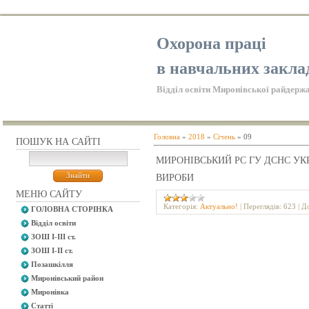
Охорона праці
в навчальних закла
Відділ освіти Миронівської райдержа
Головна
»
2018
»
Січень
»
09
ПОШУК НА САЙТІ
МИРОНІВСЬКИЙ РС ГУ ДСНС УКР
ВИРОБИ
МЕНЮ САЙТУ
Категорія:
Актуально!
|
Переглядів:
623
|
До
ГОЛОВНА СТОРІНКА
Відділ освіти
ЗОШ І-ІІІ ст.
ЗОШ І-ІІ ст.
Позашкілля
Миронівський район
Миронівка
Статті