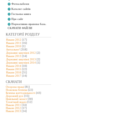
Фотоальбоми
Каталог сайтів
Гостьова книга
Про сайт
Нормативно-правова база.
СКАЧАТИ ФАЙЛИ
КАТЕГОРІЇ РОЗДІЛУ
Накази 2012
[17]
Накази 2011
[16]
Накази 2010
[1]
Актуально!
[318]
Державні закупівлі 2012
[2]
Накази 2013
[14]
Державні закупівлі 2013
[2]
Державні закупівлі 2014
[1]
Накази 2014
[10]
Накази 2015
[22]
Накази 2016
[31]
Накази 2017
[14]
СКАЧАТИ
Охорона праці
[81]
Пожежна безпека
[22]
Безпека життєдіяльності
[43]
Дорожній рух
[15]
Цивільний захист
[30]
Технічний відділ
[12]
Накази 2011
[14]
Накази 2012
[17]
Накази 2013
[14]