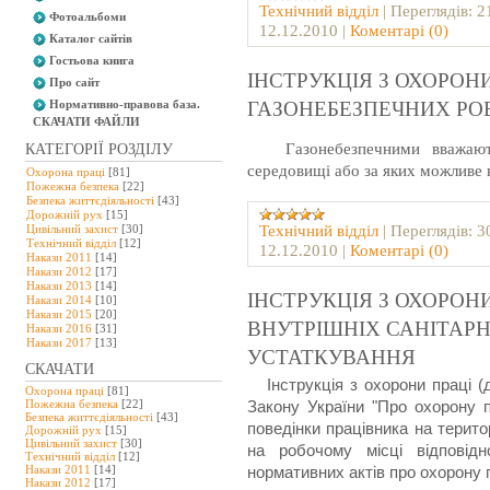
Технічний відділ
|
Переглядів:
2
Фотоальбоми
12.12.2010
|
Коментарі (0)
Каталог сайтів
Гостьова книга
ІНСТРУКЦІЯ З ОХОРОН
Про сайт
Нормативно-правова база.
ГАЗОНЕБЕЗПЕЧНИХ РОБ
СКАЧАТИ ФАЙЛИ
Газонебезпечними вважаютьс
КАТЕГОРІЇ РОЗДІЛУ
середовищі або за яких можливе в
Охорона праці
[81]
Пожежна безпека
[22]
Безпека життєдіяльності
[43]
Дорожній рух
[15]
Технічний відділ
|
Переглядів:
3
Цивільний захист
[30]
Технічний відділ
[12]
12.12.2010
|
Коментарі (0)
Накази 2011
[14]
Накази 2012
[17]
Накази 2013
[14]
ІНСТРУКЦІЯ З ОХОРО
Накази 2014
[10]
Накази 2015
[20]
ВНУТРІШНІХ САНІТАРН
Накази 2016
[31]
Накази 2017
[13]
УСТАТКУВАННЯ
СКАЧАТИ
Інструкція з охорони праці (да
Охорона праці
[81]
Пожежна безпека
[22]
Закону України "Про охорону п
Безпека життєдіяльності
[43]
поведінки працівника на терито
Дорожній рух
[15]
Цивільний захист
[30]
на робочому місці відповід
Технічний відділ
[12]
Накази 2011
[14]
нормативних актів про охорону 
Накази 2012
[17]