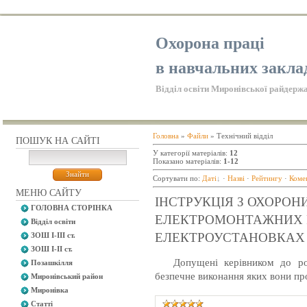
Охорона праці
в навчальних закла
Відділ освіти Миронівської райдержа
Головна
»
Файли
» Технічний відділ
ПОШУК НА САЙТІ
У категорії матеріалів
:
12
Показано матеріалів
:
1-12
Сортувати по
:
Даті
·
Назві
·
Рейтингу
·
Коме
МЕНЮ САЙТУ
ІНСТРУКЦІЯ З ОХОРОН
ГОЛОВНА СТОРІНКА
ЕЛЕКТРОМОНТАЖНИХ Р
Відділ освіти
ЕЛЕКТРОУСТАНОВКАХ
ЗОШ І-ІІІ ст.
ЗОШ І-ІІ ст.
Допущені керівником до робо
Позашкілля
безпечне виконання яких вони пр
Миронівський район
Миронівка
Статті