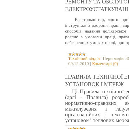
РЕМОНТУ ТА ОБСЛУГО
ЕЛЕКТРОУСТАТКУВАН
Електромонтер, якого прийм
інструктаж з охорони праці, вир
способів надання долікарсько
розпис з умовами праці, прав
небезпечних умовах праці, про пр
Технічний відділ
|
Переглядів:
3
09.12.2010
|
Коментарі (0)
ПРАВИЛА ТЕХНІЧНОЇ Е
УСТАНОВОК І МЕРЕЖ
Ці Правила технічної екс
(далі - Правила) розроб
нормативно-правових а
міжгалузевих і галу
організаційних і техні
установок і теплових мере