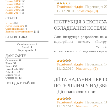
Накази 2013
[14]
Накази 2014
[10]
Технічний відділ
|
Переглядів:
2
Накази 2015
[20]
Накази 2016
[31]
12.12.2010
|
Коментарі (0)
Накази 2017
[13]
СТАТТІ
ІНСТРУКЦІЯ З ЕКСПЛУА
Історія
[6]
Наука і здоров’я
[8]
ОБЛАДНАННЯ КОТЕЛЬН
Охорона праці
[7]
Безпeка життєдіяльності
[11]
Дана інструкція розроблена на 
СТАТИСТИКА
водогрійних котлів», «Інстр
Онлайн всього:
1
______________________», т
Гостей:
1
Користувачів:
0
встановленого обладнання з врах
ДАНІ САЙТУ
Comments:
98
Photo:
32
Технічний відділ
|
Переглядів:
1
News:
458
11.12.2010
|
Коментарі (2)
Downloads:
322
Publisher:
32
Directory:
15
Guestbook:
13
ДІЇ ТА НАДАННЯ ПЕР
ПОГОДА В РАЙОНІ
ПОТЕРПІЛИМ У НАДЗВ
Дiї працюючих при:
Технічний відділ
|
Переглядів:
1
11.12.2010
|
Коментарі (0)