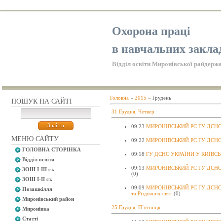
Охорона праці
в навчальних закла
Відділ освіти Миронівської райдержа
Головна
»
2015
»
Грудень
ПОШУК НА САЙТІ
31 Грудня, Четвер
09:23
МИРОНІВСЬКИЙ РС ГУ ДСНС У
МЕНЮ САЙТУ
09:22
МИРОНІВСЬКИЙ РС ГУ ДСНС У
ГОЛОВНА СТОРІНКА
09:18
ГУ ДСНС УКРАЇНИ У КИЇВСЬКІ
Відділ освіти
09:13
МИРОНІВСЬКИЙ РС ГУ ДСНС У
ЗОШ І-ІІІ ст.
(0)
ЗОШ І-ІІ ст.
09:09
МИРОНІВСЬКИЙ РС ГУ ДСНС У
Позашкілля
та Різдвяних свят
(0)
Миронівський район
25 Грудня, П`ятниця
Миронівка
Статті