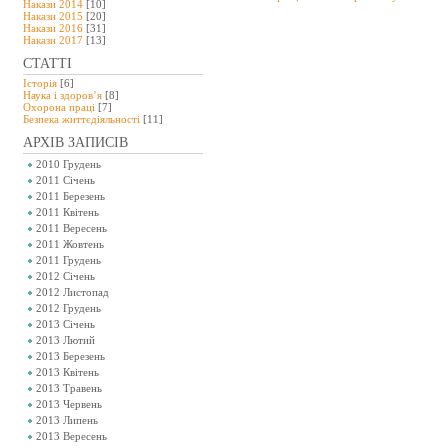
Накази 2014
[10]
Накази 2015
[20]
Накази 2016
[31]
Накази 2017
[13]
СТАТТІ
Історія
[6]
Наука і здоров’я
[8]
Охорона праці
[7]
Безпeка життєдіяльності
[11]
АРХІВ ЗАПИСІВ
2010 Грудень
2011 Січень
2011 Березень
2011 Квітень
2011 Вересень
2011 Жовтень
2011 Грудень
2012 Січень
2012 Листопад
2012 Грудень
2013 Січень
2013 Лютий
2013 Березень
2013 Квітень
2013 Травень
2013 Червень
2013 Липень
2013 Вересень