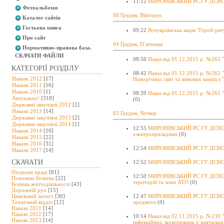
11:12
МИРОНІВСЬКИЙ РС ГУ ДСНС У
Фотоальбоми
08 Грудня, Вівторок
Каталог сайтів
Гостьова книга
09:22
Всеукраїнська акція "Герой-ря
Про сайт
04 Грудня, П`ятниця
Нормативно-правова база.
СКАЧАТИ ФАЙЛИ
08:50
Наказ від 01.12.2015 р. №263 
КАТЕГОРІЇ РОЗДІЛУ
08:42
Наказ від 01.12.2015 р. №262 
Накази 2012
[17]
Новорічних свят та зимових канікул "
Накази 2011
[16]
Накази 2010
[1]
08:39
Наказ від 01.12.2015 р. №261 "
Актуально!
[318]
(0)
Державні закупівлі 2012
[2]
Накази 2013
[14]
03 Грудня, Четвер
Державні закупівлі 2013
[2]
Державні закупівлі 2014
[1]
12:55
МИРОНІВСЬКИЙ РС ГУ ДСНС У
Накази 2014
[10]
електроприладами
(0)
Накази 2015
[22]
Накази 2016
[31]
12:54
МИРОНІВСЬКИЙ РС ГУ ДСНС УК
Накази 2017
[14]
СКАЧАТИ
12:52
МИРОНІВСЬКИЙ РС ГУ ДСНС У
Охорона праці
[81]
12:50
МИРОНІВСЬКИЙ РС ГУ ДСНС У
Пожежна безпека
[22]
територій та зони АТО
(0)
Безпека життєдіяльності
[43]
Дорожній рух
[15]
Цивільний захист
[30]
12:47
МИРОНІВСЬКИЙ РС ГУ ДСНС УК
Технічний відділ
[12]
предмети
(0)
Накази 2011
[14]
Накази 2012
[17]
10:14
Наказ від 02.11.2015 р. №230
Накази 2013
[14]
інфекційних захворювань у навчальни