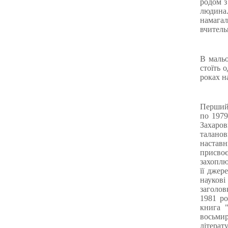
родом з
людина
намагал
вчитель
В мальо
стоїть 
роках н
Перший 
по 197
Захаров
таланов
наставн
присвоє
захоплю
її джер
науков
заголов
1981 ро
книга "
восьмир
літерат