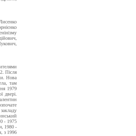
 Лисенко
орнієнко
нінізму
дійович,
Лукович,
чителями
2. Після
ли. Нова
ла, там
сня 1979
ї двері.
алентин
зпочате
 закладу
тинський
0 - 1975
, 1980 -
, з 1996