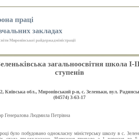
она праці
вчальних закладах
світи Миронівської райдержадміністрації
еленьківська загальноосвітня школа I-I
ступенів
2, Київська обл., Миронівський р-н, с. Зеленьки, вул. Радянськ
(04574) 3-63-17
р Генералова Людмила Петрівна
році було побудовано однокласну міністерську школу в с. Зелен
рік стала трьохкласною. Навчання тривало з 1 вересня до 5 