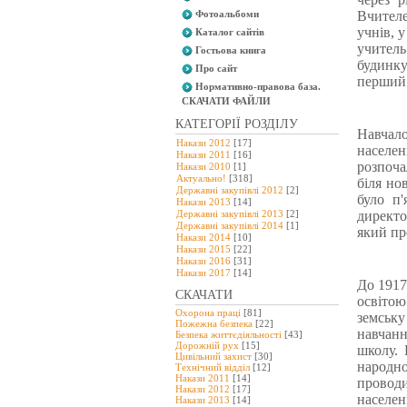
Фотоальбоми
Вчителе
учнів, у
Каталог сайтів
учитель
Гостьова книга
будинку
Про сайт
перший 
Нормативно-правова база.
СКАЧАТИ ФАЙЛИ
КАТЕГОРІЇ РОЗДІЛУ
Навчало
Накази 2012
[17]
населе
Накази 2011
[16]
розпоча
Накази 2010
[1]
Актуально!
[318]
біля но
Державні закупівлі 2012
[2]
було п'
Накази 2013
[14]
Державні закупівлі 2013
[2]
директо
Державні закупівлі 2014
[1]
який пр
Накази 2014
[10]
Накази 2015
[22]
Накази 2016
[31]
Накази 2017
[14]
До 1917
СКАЧАТИ
освітою
Охорона праці
[81]
земську
Пожежна безпека
[22]
навчанн
Безпека життєдіяльності
[43]
Дорожній рух
[15]
школу. 
Цивільний захист
[30]
народно
Технічний відділ
[12]
Накази 2011
[14]
провод
Накази 2012
[17]
населен
Накази 2013
[14]