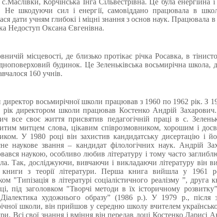
 с.Маслівки, Корчінська Інга Сільвестрівна. Це була енергійна і
. Не шкодуючи сил і енергії, самовіддано працювала в школ
ася дати учням глибокі і міцні знання з основ наук. Працювала в т
ка Недоступ Оксана Євгенівна.
вничій місцевості, де близько протікає річка Росавка, в тінист
одноповерховий будинок. Це Зеленьківська восьмирічна школа, д
авчалося 160 учнів.
директор восьмирічної школи працював з 1960 по 1962 рік. З 1
9 рік директором школи працював Костенко Андрій Захарович.
ич все своє життя присвятив педагогічній праці в с. Зелень
итим митцем слова, цікавим співрозмовником, хорошим і дос
иком. У 1980 році він захистив кандидатську дисертацію і й
не наукове звання – кандидат філологічних наук. Андрій За
вався наукою, особливо любив літературу і тому часто заглибл
ела. Так, досліджуючи, вивчаючи і викладаючи літературу він в
і книги з теорії літератури. Перша книга вийшла у 1961 ро
ком "Типізація в літературі соціалістичного реалізму ”, друга к
ці, під заголовком "Творчі методи в їх історичному розвитку”
Діалектика художнього образу” (1986 р.). У 1979 р., після 
ічної школи, він прийшов у середню школу вчителем українсько
ури. Всі свої знання і вміння він передав доці Костенко Ларисі Ан