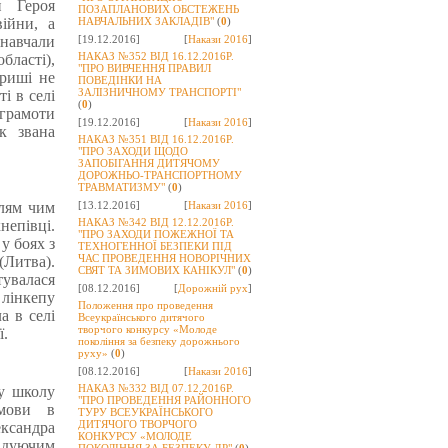
и Героя
ПОЗАПЛАНОВИХ ОБСТЕЖЕНЬ
ійни, а
НАВЧАЛЬНИХ ЗАКЛАДІВ"
(
0
)
 навчали
[19.12.2016]
[
Накази 2016
]
НАКАЗ №352 ВІД 16.12.2016Р.
ласті),
"ПРО ВИВЧЕННЯ ПРАВИЛ
ариші не
ПОВЕДІНКИ НА
ЗАЛІЗНИЧНОМУ ТРАНСПОРТІ"
і в селі
(
0
)
грамоти
[19.12.2016]
[
Накази 2016
]
к звана
НАКАЗ №351 ВІД 16.12.2016Р.
"ПРО ЗАХОДИ ЩОДО
ЗАПОБІГАННЯ ДИТЯЧОМУ
ДОРОЖНЬО-ТРАНСПОРТНОМУ
ТРАВМАТИЗМУ"
(
0
)
елям чим
[13.12.2016]
[
Накази 2016
]
НАКАЗ №342 ВІД 12.12.2016Р.
непівці.
"ПРО ЗАХОДИ ПОЖЕЖНОЇ ТА
у боях з
ТЕХНОГЕННОЇ БЕЗПЕКИ ПІД
ЧАС ПРОВЕДЕННЯ НОВОРІЧНИХ
Литва).
СВЯТ ТА ЗИМОВИХ КАНІКУЛ"
(
0
)
тувалася
[08.12.2016]
[
Дорожній рух
]
лінкепу
Положення про проведення
а в селі
Всеукраїнського дитячого
творчого конкурсу «Молоде
ї.
покоління за безпеку дорожнього
руху»
(
0
)
[08.12.2016]
[
Накази 2016
]
НАКАЗ №332 ВІД 07.12.2016Р.
ву школу
"ПРО ПРОВЕДЕННЯ РАЙОННОГО
 мови в
ТУРУ ВСЕУКРАЇНСЬКОГО
ДИТЯЧОГО ТВОРЧОГО
ександра
КОНКУРСУ «МОЛОДЕ
ідуючим