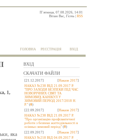
П`ятниця, 07.08.2026, 14:01
Вітаю Вас
,
Гість
|
RSS
ГОЛОВНА
РЕЄСТРАЦІЯ
ВХІД
II
ВХІД
СКАЧАТИ ФАЙЛИ
[21.12.2017]
[
Накази 2017
]
НАКАЗ №238 ВІД 21.09.2017 Р.
"ПРО ЗАХОДИ БЕЗПЕКИ ПІД ЧАС
а, 1,
НОВОРІЧНИХ СВЯТ ТА
ЗИМОВИХ КАНІКУЛ У
ЗИМОВИЙ ПЕРІОД 2017/2018 Н.
Р."
(
0
)
[22.09.2017]
[
Накази 2017
]
НАКАЗ №238 ВІД 21.09.2017 Р.
"Про організацію профілактичної
роботи з безпеки життєдіяльності в
осінньо-зимовий період"
(
0
)
[22.09.2017]
[
Накази 2017
]
ьки, яка
НАКАЗ №218 ВІД 04.09.2017 Р.
червня.