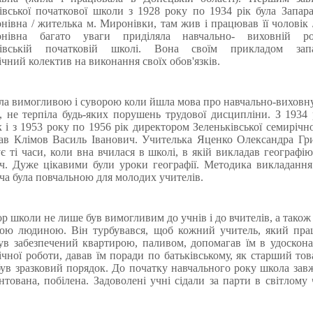
івської початкової школи з 1928 року по 1934 рік була Запара
івна / жителька м. Миронівки, там жив і працював її чоловік /
нівна багато уваги приділяла навчально- виховній р
ківській початковій школі. Вона своїм прикладом зап
ічний колектив на виконання своїх обов'язків.
ла вимогливою і суворою коли йшла мова про навчально-виховн
, не терпіла будь-яких порушень трудової дисципліни. З 1934
к і з 1953 року по 1956 рік директором Зеленьківської семирічно
ав Клімов Василь Іванович. Учителька Яценко Олександра Гри
є ті часи, коли вна вчилася в школі, в якій викладав географі
ч. Дуже цікавими були уроки географії. Методика викладанн
ча була повчальною для молодих учителів.
р школи не лише був вимогливим до учнів і до вчителів, а тако
шою людиною. Він турбувався, щоб кожний учитель, який пра
ув забезпечений квартирою, паливом, допомагав їм в удоскона
ічної роботи, давав їм поради по батьківському, як старший то
був зразковий порядок. До початку навчального року школа зав
нтована, побілена. Задоволені учні сідали за парти в світлому