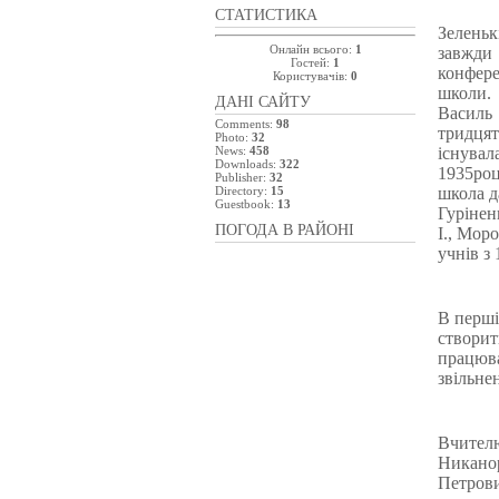
СТАТИСТИКА
Зелень
Онлайн всього:
1
завжди
Гостей:
1
конфере
Користувачів:
0
школи. 
ДАНІ САЙТУ
Василь
Comments:
98
тридцят
Photo:
32
News:
458
існувал
Downloads:
322
1935роц
Publisher:
32
Directory:
15
школа д
Guestbook:
13
Гурінен
ПОГОДА В РАЙОНІ
І., Мор
учнів з 
В перші
створи
працюв
звільне
Вчител
Никано
Петрови