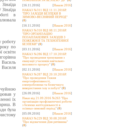
ПОКОЛІННЯ ЗА БЕЗПЕКУ ДР"
(
0
)
 Зінаїда
[16.11.2016]
[
Накази 2016
]
 Зінаїда
НАКАЗ №311 ВІД 11.11.2016Р.
"ПРО ЗАХОДИ БЕЗПЕКИ В
оботі в
ЗИМОВО-ВЕСНЯНИЙ ПЕРІОД"
алювала
(
0
)
[16.11.2016]
[
Накази 2016
]
НАКАЗ №310 ВІД 08.11.2016Р.
"ПРО ОРГАНІЗАЦІЮ
ПОЗАПЛАНОВИХ ЗАХОДІВ З
ПОЖЕЖНОЇ ТА ТЕХНОГЕННОЇ
у роботу
БЕЗПЕКИ"
(
0
)
 року по
[03.11.2016]
[
Накази 2016
]
ї освіти
НАКАЗ №286 ВІД 17.10.2016Р.
горівна
"Про проведення тренування з
евакуації учасників навчально-
ю Василь
виховного процесу"
(
0
)
я Василя
[02.11.2016]
[
Накази 2016
]
НАКАЗ №287 ВІД 20.10.2016Р.
"Про проведення Тижня
енергоефективності,
електробезпеки та безпечного
використання газу в побуті"
(
0
)
ж чуйною
[26.09.2016]
[
Накази 2016
]
цював у
Наказ від 21.09.2016 №263 "Про
ленні їх
організацію профілактичної роботи
вариш. В
з безпеки життєдіяльності в
осінньо-зимовий період"
(
0
)
жди була
[05.09.2016]
[
Накази 2016
]
 чистому
НАКАЗ №229 ВІД 30.08.2016Р.
"Про відзначення Дня рятівника"
(
0
)