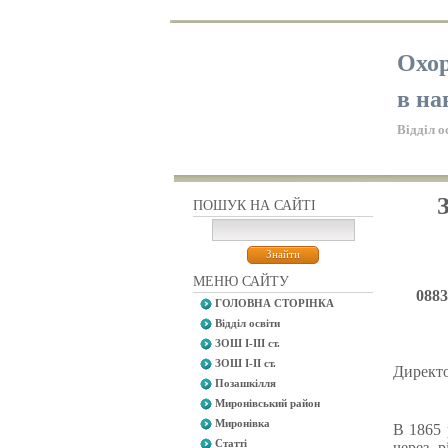
Охор
в на
Відділ о
З
ПОШУК НА САЙТІ
МЕНЮ САЙТУ
0883
ГОЛОВНА СТОРІНКА
Відділ освіти
ЗОШ І-ІІІ ст.
ЗОШ І-ІІ ст.
Директо
Позашкілля
Миронівський район
Миронівка
В 1865 
Статті
через 