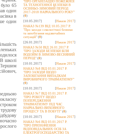
"ПРО ОРГАНІЗАЦІЮ ПОЖЕЖНОЇ
 було 65
ТА ТЕХНОГЕННОЇ БЕЗПЕКИ В
ОСІННЬО-ЗИМОВИЙ ПЕРІОД
вчав один
2017-2018 НАВЧАЛЬНОГО РОКУ"
асівка в
(
0
)
ише один
[10.05.2017]
[
Накази 2017
]
НАКАЗ №139 ВІД 10.05.2017 Р.
"Про заходи з екологічної безпеки
та запобігання надзвичайних
ситуацій"
(
0
)
[26.01.2017]
[
Накази 2017
]
ільшість
НАКАЗ №50 ВІД 26.01.2017 Р.
леньках
"ПРО ЗАХОДИ БЕЗПЕКИ БІЛЯ
ходилося
ВОДОЙМ В ЗИМОВО-ВЕСНЯНИЙ
ПЕРІОД"
(
0
)
 В школі
[10.01.2017]
[
Накази 2017
]
. Першим
НАКАЗ №8 ВІД 03.01.2017 Р.
сійович,
"ПРО ЗАХОДИ ЩОДО
ЗАПОБІГАННЯ ВИПАДКАМ
ВИРОБНИЧОГО ТРАВМАТИЗМУ"
(
0
)
[10.01.2017]
[
Накази 2017
]
ередньою
НАКАЗ №7 ВІД 03.01.2017 Р.
"ПРО РОБОТУ ЩОДО
вокласну
ПОПЕРЕДЖЕННЯ
 строком
ТРАВМАТИЗМУ ПІД ЧАС
НАВЧАЛЬНО-ВИХОВНОГО
 трудову
ПРОЦЕСУ ТА В ПОБУТІ"
(
0
)
ідбудову
[10.01.2017]
[
Накази 2017
]
дночасно
НАКАЗ №6 ВІД 03.01.2017 Р.
рослого
"ПРО ПРИЗНАЧЕННЯ
ВІДПОВІДАЛЬНИХ ОСІБ ЗА
ЕЛЕКТРОГОСПОДАРСТВО ТА