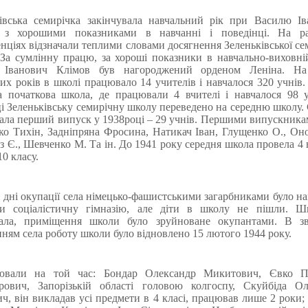
ківська семирічка закінчувала навчальний рік при Василю Ів
 з хорошими показниками в навчанні і поведінці. На р
нціях відзначали теплими словами досягнення Зеленьківської се
За сумлінну працю, за хороші показники в навчально-виховні
 Іванович Клімов був нагороджений орденом Леніна. На
их років в школі працювало 14 учителів і навчалося 320 учнів
а початкова школа, де працювали 4 вчителі і навчалося 98 
і Зеленьківську семирічну школу переведено на середню школу.
ала перший випуск у 1938році – 29 учнів. Першими випускника
ко Тихін, Задніпряна Фросина, Натикач Іван, Глущенко О., Он
оз Є., Шевченко М. Та ін. До 1941 року середня школа провела 4
10 класу.
 дні окупації села німецько-фашистськими загарбниками було н
ти соціалістичну гімназію, але діти в школу не пішли. Ш
ала, приміщення школи було зруйноване окупантами. В зв'
нням села роботу школи було відновлено 15 лютого 1944 року.
ювали на той час: Бондар Олександр Микитович, Євко П
рович, Запорізькій області головою колгоспу, Скуйбіда Ол
ч, він викладав усі предмети в 4 класі, працював лише 2 роки;