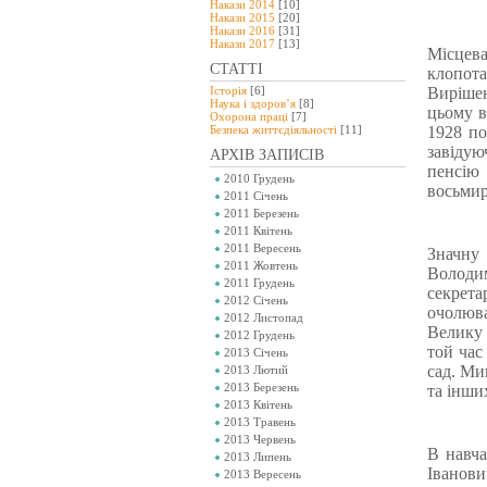
Накази 2014
[10]
Накази 2015
[20]
Накази 2016
[31]
Накази 2017
[13]
Місцев
СТАТТІ
клопот
Історія
[6]
Вирішен
Наука і здоров’я
[8]
цьому в
Охорона праці
[7]
Безпeка життєдіяльності
[11]
1928 по
завідую
АРХІВ ЗАПИСІВ
пенсію
2010 Грудень
восьмир
2011 Січень
2011 Березень
2011 Квітень
2011 Вересень
Значну
2011 Жовтень
Володи
2011 Грудень
секрета
2012 Січень
очолюва
2012 Листопад
Велику 
2012 Грудень
той час
2013 Січень
сад. Ми
2013 Лютий
2013 Березень
та інши
2013 Квітень
2013 Травень
2013 Червень
В навча
2013 Липень
Іванов
2013 Вересень