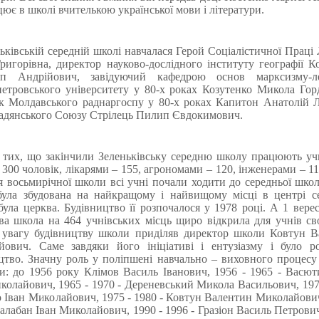
цює в школі вчителькою української мови і літератури.
ьківській середній школі навчалася Герой Соціалістичної Праці
ригорівна, директор науково-дослідного інституту географії К
рп Андрійович, завідуючий кафедрою основ марксизму-ле
етровського університету у 80-х роках Козутенко Микола Гор
к Молдавського раднаргоспу у 80-х роках Капитон Анатолій 
адянського Союзу Стрілець Пилип Євдокимович.
 тих, що закінчили Зеленьківську середню школу працюють у
 300 чоловік, лікарями – 155, агрономами – 120, інженерами – 11
я восьмирічної школи всі учні почали ходити до середньої шко
була збудована на найкращому і найвищому місці в центрі се
була церква. Будівництво її розпочалося у 1978 році. А 1 вере
ва школа на 464 учнівських місць щиро відкрила для учнів сво
 увагу будівництву школи приділяв директор школи Ковтун В
йович. Саме завдяки його ініціативі і ентузіазму і було ро
цтво. Значну роль у поліпшені навчально – виховного процесу
ли: до 1956 року Клімов Василь Іванович, 1956 - 1965 - Васю
колайович, 1965 - 1970 - Дереневський Микола Васильович, 197
о Іван Миколайович, 1975 - 1980 - Ковтун Валентин Миколайович
Балабан Іван Миколайович, 1990 - 1996 - Гразіон Василь Петрович