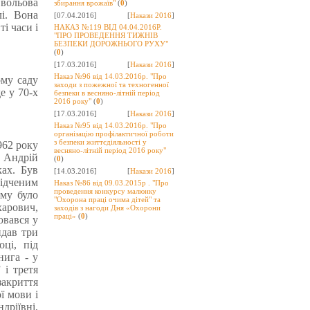
 вольова
збирання врожаїв"
(
0
)
і. Вона
[07.04.2016]
[
Накази 2016
]
і часи і
НАКАЗ №119 ВІД 04.04.2016Р.
"ПРО ПРОВЕДЕННЯ ТИЖНІВ
БЕЗПЕКИ ДОРОЖНЬОГО РУХУ"
(
0
)
[17.03.2016]
[
Накази 2016
]
Наказ №96 від 14.03.2016р. "Про
ому саду
заходи з пожежної та техногенної
е у 70-х
безпеки в весняно-літній період
2016 року"
(
0
)
[17.03.2016]
[
Накази 2016
]
Наказ №95 від 14.03.2016р. "Про
організацію профілактичної роботи
з безпеки життєдіяльності у
962 року
весняно-літній період 2016 року"
 Андрій
(
0
)
ках. Був
[14.03.2016]
[
Накази 2016
]
відченим
Наказ №86 від 09.03.2015р . "Про
проведення конкурсу малюнку
ому було
"Охорона праці очима дітей" та
харович,
заходів з нагоди Дня «Охорони
праці»
(
0
)
ювався у
идав три
ці, під
нига - у
 і третя
закриття
ї мови і
дріївні,