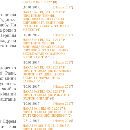
ЕЛЕКТРОБЕЗПЕКУ"
(
0
)
[10.01.2017]
[
Накази 2017
]
НАКАЗ №5 ВІД 03.01.2017 Р.
підняла
"ПРО ПРИЗНАЧЕННЯ
удинку.
ВІДПОВІДАЛЬНИХ ОСІБ ЗА
СПРАВНИЙ ТА БЕЗПЕЧНИЙ
добу. На
СТАН ТЕПЛОВИХ УСТАНОВОК І
а роки з
МЕРЕЖ"
(
0
)
. Першим
[10.01.2017]
[
Накази 2017
]
иходу на
НАКАЗ №4 ВІД 03.01.2017 Р.
"ПРО ПРИЗНАЧЕННЯ
ектором
ВІДПОВІДАЛЬНИХ ОСІБ ЗА
СПРАВНИЙ СТАН І БЕЗПЕЧНУ
ЕКСПЛУАТАЦІЮ ГАЗОВОГО
ГОСПОДАРСТВА"
(
0
)
[10.01.2017]
[
Накази 2017
]
доренко
НАКАЗ №3 ВІД 03.01.2017 Р.
"ПРО ОРГАНІЗАЦІЮ ЦИВІЛЬНОЇ
ї Ради,
ОБОРОНИ ТА ЦИВІЛЬНОГО
ас війни
ЗАХИСТУ НАВЧАЛЬНИХ
ЗАКЛАДІВ"
(
0
)
упантів.
[10.01.2017]
[
Накази 2017
]
, який в
НАКАЗ №2 ВІД 03.01.2017 Р.
шкільний
"ПРО ОРГАНІЗАЦІЮ РОБОТИ З
каштанів
ОХОРОНИ ПРАЦІ"
(
0
)
[10.01.2017]
[
Накази 2017
]
НАКАЗ № 1 ВІД 03.01.2017 Р.
"ПРО ОРГАНІЗАЦІЮ ПОЖЕЖНОЇ
ТА ТЕХНОГЕННОЇ БЕЗПЕКИ"
(
0
)
ій Єфрем
[27.12.2016]
[
Накази 2016
]
вич Зоя
НАКАЗ № 361 ВІД 23.12.2016 Р.
"ПРО ОРГАНІЗАЦІЮ