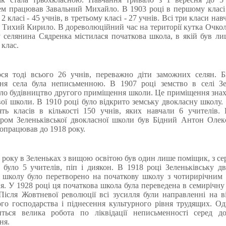
м працював Завальний Михайло. В 1903 році в першому класі
 2 класі - 45 учнів, в третьому класі - 27 учнів. Всі три класи на
 Тихий Кирило. В дореволюційний час на території кутка Очкол
 селянина Сядренка містилася початкова школа, в якій був л
клас.
ся тоді всього 26 учнів, переважно діти заможних селян. Б
ння села була неписьменною. В 1907 році земство в селі Зе
ло будівництво другого приміщення школи. Це приміщення зна
вої школи. В 1910 році було відкрито земську двокласну школу.
ять класів в кількості 150 учнів, яких навчали 6 учителів
ром Зеленьківської двокласної школи був Бідний Антон Олек
опрацював до 1918 року.
 року в Зеленьках з вищою освітою був один лише поміщик, з с
 було 5 учителів, піп і диякон. В 1918 році Зеленьківську д
 школу було перетворено на початкову школу з чотирирічним
я. У 1928 році ця початкова школа була переведена в семирічну
Після Жовтневої революції всі зусилля були направленні на в
го господарства і піднесення культурного рівня трудящих. О
иться велика робота по ліквідації неписьменності серед до
ня.