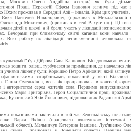
вна, Москвич Олена Андріївна /сестри/, які були дітьм
істичної Праці. Перекотій Єфрем Іванович загинув під час в
о Юхим проживав в Середній Азії – інвалід. Крім цих учителів,
і Євка Пантелей Никонорович, (проживав в Миколаївській об
Олександр Микитович, (проживав в селі Вахуте нці). Ці тов
вчали дітей в школі, а й брали участь у ліквідації неписьменност
ках. Вечорами при блимаючому світлі каганця вони навчали 
их. Всю роботу по ліквідації неписьменності очолювала та
ісія.
 культкомісії був Діброва Сава Карпович. Він допомагав вчит
стачав зошити, олівці, турбувався за приміщення, де навчалися лік
 учнями лікнепу були: Коркішко Петро Арійович, який загинув 
ко-фашистськими загарбниками, похований у місті Вільнюсі (
 Ганна Омельківна, весь вік пропрацювала в колгоспі,корис
ю і авторитетом серед жителів села. Першими випускниками 
исенко Марія Григорівна, Герой Соціалістичної праці проживал
вка., Бузницький Яків Йосипович, підполковник Радянської Армі
ими показниками закінчили в той час Зеленьківську початко
ненко Варка Яківна (працювала вчителькою іноземної
льській області), Мельничук Катерина Іванівна, Лук'яненко Ол
ївна (жила і працювала в Донецькій області). Першим зав