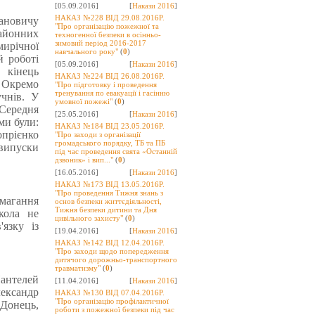
[05.09.2016]
[
Накази 2016
]
НАКАЗ №228 ВІД 29.08.2016Р.
ановичу
"Про організацію пожежної та
айонних
техногенної безпеки в осінньо-
зимовий період 2016-2017
мирічної
навчального року"
(
0
)
й роботі
[05.09.2016]
[
Накази 2016
]
 кінець
НАКАЗ №224 ВІД 26.08.2016Р.
. Окремо
"Про підготовку і проведення
тренування по евакуації і гасінню
учнів. У
умовної пожежі"
(
0
)
 Середня
[25.05.2016]
[
Накази 2016
]
ми були:
НАКАЗ №184 ВІД 23.05.2016Р.
опрієнко
"Про заходи з організації
громадського порядку, ТБ та ПБ
 випуски
під час проведення свята «Останній
дзвоник» і вип..."
(
0
)
[16.05.2016]
[
Накази 2016
]
НАКАЗ №173 ВІД 13.05.2016Р.
"Про проведення Тижня знань з
амагання
основ безпеки життєдіяльності,
Тижня безпеки дитини та Дня
кола не
цивільного захисту"
(
0
)
язку із
[19.04.2016]
[
Накази 2016
]
НАКАЗ №142 ВІД 12.04.2016Р.
"Про заходи щодо попередження
дитячого дорожньо-транспортного
травматизму"
(
0
)
антелей
[11.04.2016]
[
Накази 2016
]
ександр
НАКАЗ №130 ВІД 07.04.2016Р.
"Про організацію профілактичної
 Донець,
роботи з пожежної безпеки під час