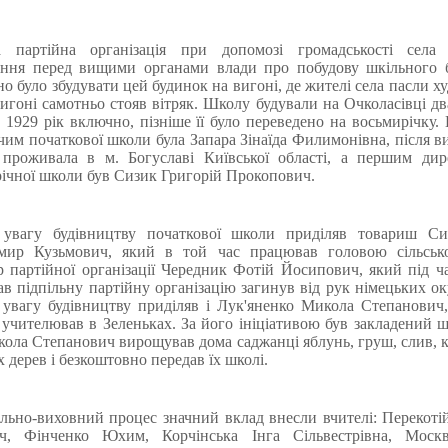
а партійна організація при допомозі громадськості села 
ання перед вищими органами влади про побудову шкільного б
о було збудувати цей будинок на вигоні, де жителі села пасли ху
игоні самотньо стояв вітряк. Школу будували на Очколасівці дв
 1929 рік включно, пізніше її було переведено на восьмирічку
чим початкової школи була Запара Зінаїда Филимонівна, після в
 проживала в м. Богуславі Київської області, а першим дир
ічної школи був Сизик Григорій Прокопович.
 увагу будівництву початкової школи приділяв товариш Си
мир Кузьмович, який в той час працював головою сільсько
р партійної організації Чередник Фотій Йосипович, який під ч
в підпільну партійну організацію загинув від рук німецьких ок
увагу будівництву приділяв і Лук'яненко Микола Степанович
 учителював в Зеленьках. За його ініціативою був закладений 
кола Степанович вирощував дома саджанці яблунь, груш, слив, 
х дерев і безкоштовно передав їх школі.
льно-виховний процес значний вклад внесли вчителі: Перекот
ич, Фінченко Юхим, Корчінська Інга Сільвестрівна, Моск