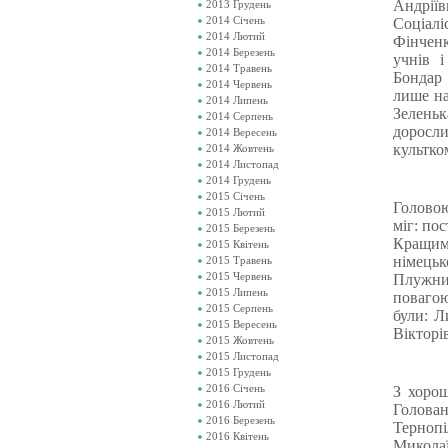
Андрії
2013 Грудень
2014 Січень
Соціал
2014 Лютий
Фінченк
2014 Березень
учнів 
2014 Травень
Бондар 
2014 Червень
лише на
2014 Липень
Зелень
2014 Серпень
доросл
2014 Вересень
культком
2014 Жовтень
2014 Листопад
2014 Грудень
2015 Січень
Головою
2015 Лютий
міг: по
2015 Березень
Кращими
2015 Квітень
німець
2015 Травень
2015 Червень
Плужник
2015 Липень
поваго
2015 Серпень
були: Л
2015 Вересень
Вікторі
2015 Жовтень
2015 Листопад
2015 Грудень
2016 Січень
З хорош
2016 Лютий
Голова
2016 Березень
Тернопі
2016 Квітень
Микола