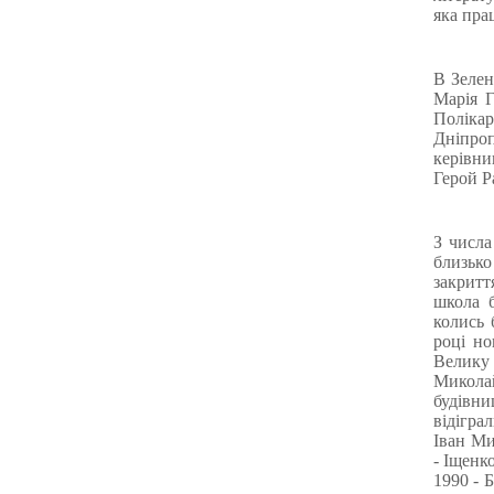
яка пра
В Зелен
Марія Г
Поліка
Дніпроп
керівни
Герой Р
З числа
близько
закритт
школа 
колись 
році но
Велику
Микола
будівни
відігра
Іван Ми
- Іщенк
1990 - 