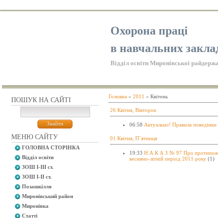
Охорона праці
в навчальних закла
Відділ освіти Миронівської райдержа
Головна
»
2011
»
Квітень
ПОШУК НА САЙТІ
26 Квітня, Вівторок
06:58
Актуально! Правила поведінки 
МЕНЮ САЙТУ
01 Квітня, П`ятниця
ГОЛОВНА СТОРІНКА
19:33
Н А К А З № 97 Про протипоже
Відділ освіти
весняно-літній період 2011 року
(1)
ЗОШ І-ІІІ ст.
ЗОШ І-ІІ ст.
Позашкілля
Миронівський район
Миронівка
Статті