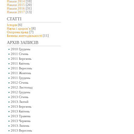
Накази 2014
[10]
Накази 2015
[20]
Накази 2016
[31]
Накази 2017
[13]
СТАТТІ
Історія
[6]
Наука і здоров’я
[8]
Охорона праці
[7]
Безпeка життєдіяльності
[11]
АРХІВ ЗАПИСІВ
2010 Грудень
2011 Січень
2011 Березень
2011 Квітень
2011 Вересень
2011 Жовтень
2011 Грудень
2012 Січень
2012 Листопад
2012 Грудень
2013 Січень
2013 Лютий
2013 Березень
2013 Квітень
2013 Травень
2013 Червень
2013 Липень
2013 Вересень