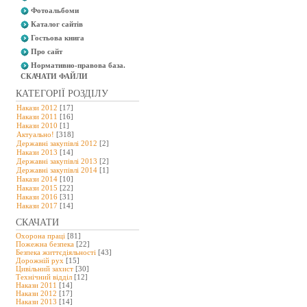
Фотоальбоми
Каталог сайтів
Гостьова книга
Про сайт
Нормативно-правова база.
СКАЧАТИ ФАЙЛИ
КАТЕГОРІЇ РОЗДІЛУ
Накази 2012
[17]
Накази 2011
[16]
Накази 2010
[1]
Актуально!
[318]
Державні закупівлі 2012
[2]
Накази 2013
[14]
Державні закупівлі 2013
[2]
Державні закупівлі 2014
[1]
Накази 2014
[10]
Накази 2015
[22]
Накази 2016
[31]
Накази 2017
[14]
СКАЧАТИ
Охорона праці
[81]
Пожежна безпека
[22]
Безпека життєдіяльності
[43]
Дорожній рух
[15]
Цивільний захист
[30]
Технічний відділ
[12]
Накази 2011
[14]
Накази 2012
[17]
Накази 2013
[14]