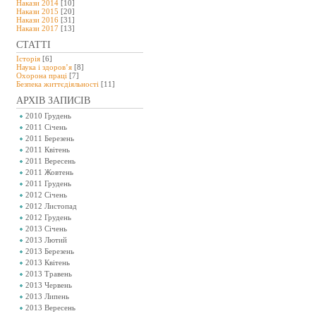
Накази 2014
[10]
Накази 2015
[20]
Накази 2016
[31]
Накази 2017
[13]
СТАТТІ
Історія
[6]
Наука і здоров’я
[8]
Охорона праці
[7]
Безпeка життєдіяльності
[11]
АРХІВ ЗАПИСІВ
2010 Грудень
2011 Січень
2011 Березень
2011 Квітень
2011 Вересень
2011 Жовтень
2011 Грудень
2012 Січень
2012 Листопад
2012 Грудень
2013 Січень
2013 Лютий
2013 Березень
2013 Квітень
2013 Травень
2013 Червень
2013 Липень
2013 Вересень