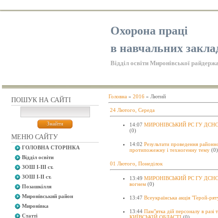
Охорона праці
в навчальних закла
Відділ освіти Миронівської райдержа
Головна
»
2016
»
Лютий
ПОШУК НА САЙТІ
24 Лютого, Середа
14:07
МИРОНІВСЬКИЙ РС ГУ ДСНС УК
(0)
МЕНЮ САЙТУ
14:02
Результати проведення районн
ГОЛОВНА СТОРІНКА
протипожежну і техногенну тему
(0)
Відділ освіти
01 Лютого, Понеділок
ЗОШ І-ІІІ ст.
ЗОШ І-ІІ ст.
13:49
МИРОНІВСЬКИЙ РС ГУ ДСНС УК
вогнем
(0)
Позашкілля
Миронівський район
13:47
Всеукраїнська акція "Герой-ря
Миронівка
13:44
Пам"ятка дій персоналу в ра
Статті
КИЇВСЬКІЙ ОБЛАСТІ
(0)