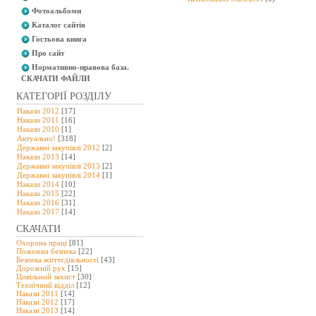
Фотоальбоми
Каталог сайтів
Гостьова книга
Про сайт
Нормативно-правова база.
СКАЧАТИ ФАЙЛИ
КАТЕГОРІЇ РОЗДІЛУ
Накази 2012
[17]
Накази 2011
[16]
Накази 2010
[1]
Актуально!
[318]
Державні закупівлі 2012
[2]
Накази 2013
[14]
Державні закупівлі 2013
[2]
Державні закупівлі 2014
[1]
Накази 2014
[10]
Накази 2015
[22]
Накази 2016
[31]
Накази 2017
[14]
СКАЧАТИ
Охорона праці
[81]
Пожежна безпека
[22]
Безпека життєдіяльності
[43]
Дорожній рух
[15]
Цивільний захист
[30]
Технічний відділ
[12]
Накази 2011
[14]
Накази 2012
[17]
Накази 2013
[14]