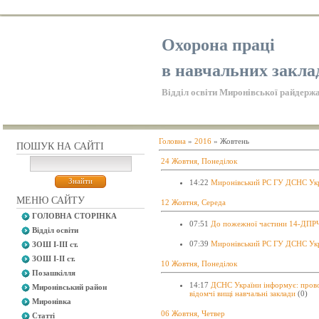
Охорона праці
в навчальних закла
Відділ освіти Миронівської райдержа
Головна
»
2016
»
Жовтень
ПОШУК НА САЙТІ
24 Жовтня, Понеділок
14:22
Миронівський РС ГУ ДСНС Ук
МЕНЮ САЙТУ
12 Жовтня, Середа
ГОЛОВНА СТОРІНКА
07:51
До пожежної частини 14-ДПРЧ м
Відділ освіти
07:39
Миронівський РС ГУ ДСНС Ук
ЗОШ І-ІІІ ст.
ЗОШ І-ІІ ст.
10 Жовтня, Понеділок
Позашкілля
14:17
ДСНС України інформує: прово
Миронівський район
відомчі вищі навчальні заклади
(0)
Миронівка
06 Жовтня, Четвер
Статті