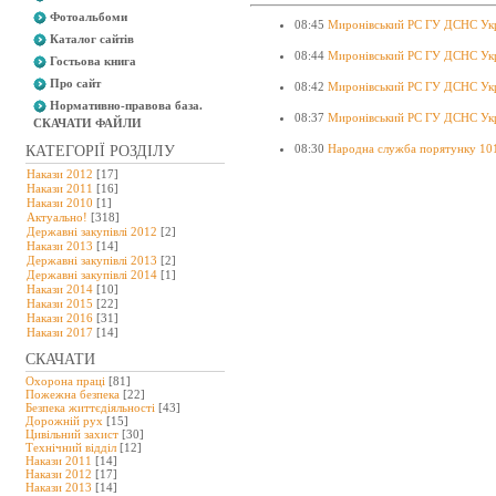
Фотоальбоми
08:45
Миронівський РС ГУ ДСНС Украї
Каталог сайтів
08:44
Миронівський РС ГУ ДСНС Украї
Гостьова книга
Про сайт
08:42
Миронівський РС ГУ ДСНС Украї
Нормативно-правова база.
08:37
Миронівський РС ГУ ДСНС Укра
СКАЧАТИ ФАЙЛИ
08:30
Народна служба порятунку 10
КАТЕГОРІЇ РОЗДІЛУ
Накази 2012
[17]
Накази 2011
[16]
Накази 2010
[1]
Актуально!
[318]
Державні закупівлі 2012
[2]
Накази 2013
[14]
Державні закупівлі 2013
[2]
Державні закупівлі 2014
[1]
Накази 2014
[10]
Накази 2015
[22]
Накази 2016
[31]
Накази 2017
[14]
СКАЧАТИ
Охорона праці
[81]
Пожежна безпека
[22]
Безпека життєдіяльності
[43]
Дорожній рух
[15]
Цивільний захист
[30]
Технічний відділ
[12]
Накази 2011
[14]
Накази 2012
[17]
Накази 2013
[14]