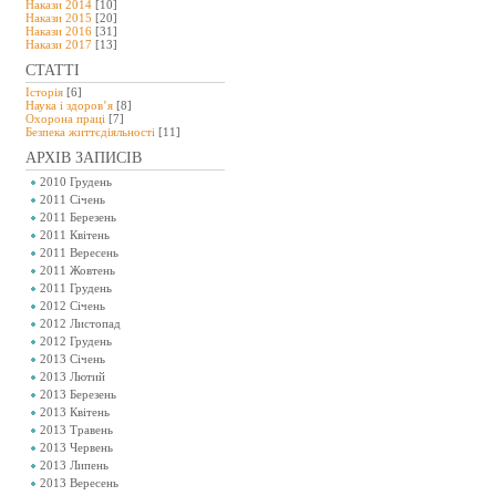
Накази 2014
[10]
Накази 2015
[20]
Накази 2016
[31]
Накази 2017
[13]
СТАТТІ
Історія
[6]
Наука і здоров’я
[8]
Охорона праці
[7]
Безпeка життєдіяльності
[11]
АРХІВ ЗАПИСІВ
2010 Грудень
2011 Січень
2011 Березень
2011 Квітень
2011 Вересень
2011 Жовтень
2011 Грудень
2012 Січень
2012 Листопад
2012 Грудень
2013 Січень
2013 Лютий
2013 Березень
2013 Квітень
2013 Травень
2013 Червень
2013 Липень
2013 Вересень