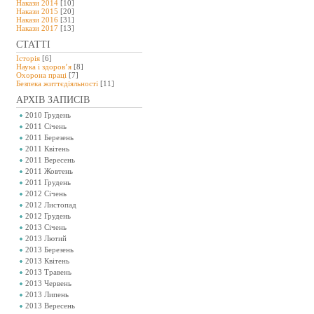
Накази 2014
[10]
Накази 2015
[20]
Накази 2016
[31]
Накази 2017
[13]
СТАТТІ
Історія
[6]
Наука і здоров’я
[8]
Охорона праці
[7]
Безпeка життєдіяльності
[11]
АРХІВ ЗАПИСІВ
2010 Грудень
2011 Січень
2011 Березень
2011 Квітень
2011 Вересень
2011 Жовтень
2011 Грудень
2012 Січень
2012 Листопад
2012 Грудень
2013 Січень
2013 Лютий
2013 Березень
2013 Квітень
2013 Травень
2013 Червень
2013 Липень
2013 Вересень