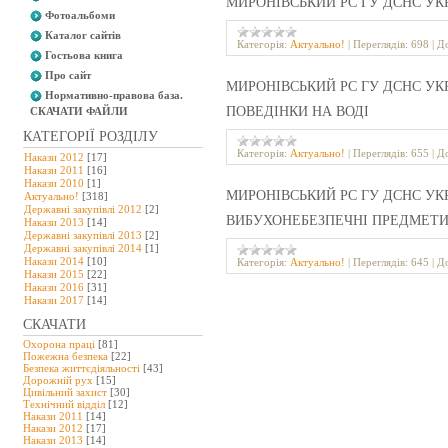
МИРОНІВСЬКИЙ РС ГУ ДСНС УКР
Фотоальбоми
Каталог сайтів
Категорія:
Актуально!
|
Переглядів:
698
|
До
Гостьова книга
Про сайт
МИРОНІВСЬКИЙ РС ГУ ДСНС УКР
Нормативно-правова база.
ПОВЕДІНКИ НА ВОДІ
СКАЧАТИ ФАЙЛИ
КАТЕГОРІЇ РОЗДІЛУ
Категорія:
Актуально!
|
Переглядів:
655
|
До
Накази 2012
[17]
Накази 2011
[16]
Накази 2010
[1]
МИРОНІВСЬКИЙ РС ГУ ДСНС УКР
Актуально!
[318]
Державні закупівлі 2012
[2]
ВИБУХОНЕБЕЗПЕЧНІ ПРЕДМЕТ
Накази 2013
[14]
Державні закупівлі 2013
[2]
Державні закупівлі 2014
[1]
Накази 2014
[10]
Категорія:
Актуально!
|
Переглядів:
645
|
До
Накази 2015
[22]
Накази 2016
[31]
Накази 2017
[14]
СКАЧАТИ
Охорона праці
[81]
Пожежна безпека
[22]
Безпека життєдіяльності
[43]
Дорожній рух
[15]
Цивільний захист
[30]
Технічний відділ
[12]
Накази 2011
[14]
Накази 2012
[17]
Накази 2013
[14]