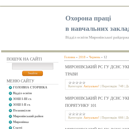
Охорона праці
в навчальних закла
Відділ освіти Миронівської райдержа
Головна
»
2018
»
Червень
»
12
ПОШУК НА САЙТІ
МИРОНІВСЬКИЙ РС ГУ ДСНС УК
ТРАВИ
МЕНЮ САЙТУ
Категорія:
Актуально!
|
Переглядів:
748
|
До
ГОЛОВНА СТОРІНКА
Відділ освіти
МИРОНІВСЬКИЙ РС ГУ ДСНС УКР
ЗОШ І-ІІІ ст.
ЗОШ І-ІІ ст.
ПОРЯТУНКУ 101
Позашкілля
Миронівський район
Категорія:
Актуально!
|
Переглядів:
666
|
До
Миронівка
Статті