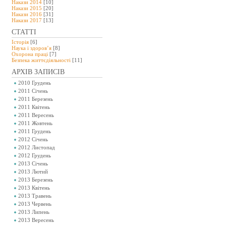
Накази 2014
[10]
Накази 2015
[20]
Накази 2016
[31]
Накази 2017
[13]
СТАТТІ
Історія
[6]
Наука і здоров’я
[8]
Охорона праці
[7]
Безпeка життєдіяльності
[11]
АРХІВ ЗАПИСІВ
2010 Грудень
2011 Січень
2011 Березень
2011 Квітень
2011 Вересень
2011 Жовтень
2011 Грудень
2012 Січень
2012 Листопад
2012 Грудень
2013 Січень
2013 Лютий
2013 Березень
2013 Квітень
2013 Травень
2013 Червень
2013 Липень
2013 Вересень