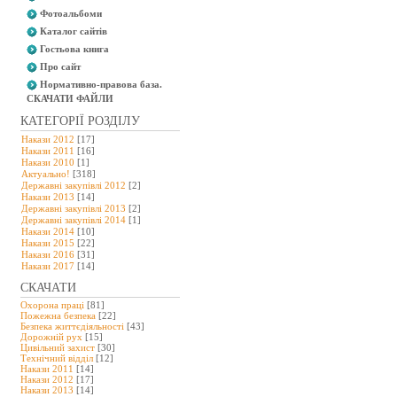
Фотоальбоми
Каталог сайтів
Гостьова книга
Про сайт
Нормативно-правова база.
СКАЧАТИ ФАЙЛИ
КАТЕГОРІЇ РОЗДІЛУ
Накази 2012
[17]
Накази 2011
[16]
Накази 2010
[1]
Актуально!
[318]
Державні закупівлі 2012
[2]
Накази 2013
[14]
Державні закупівлі 2013
[2]
Державні закупівлі 2014
[1]
Накази 2014
[10]
Накази 2015
[22]
Накази 2016
[31]
Накази 2017
[14]
СКАЧАТИ
Охорона праці
[81]
Пожежна безпека
[22]
Безпека життєдіяльності
[43]
Дорожній рух
[15]
Цивільний захист
[30]
Технічний відділ
[12]
Накази 2011
[14]
Накази 2012
[17]
Накази 2013
[14]