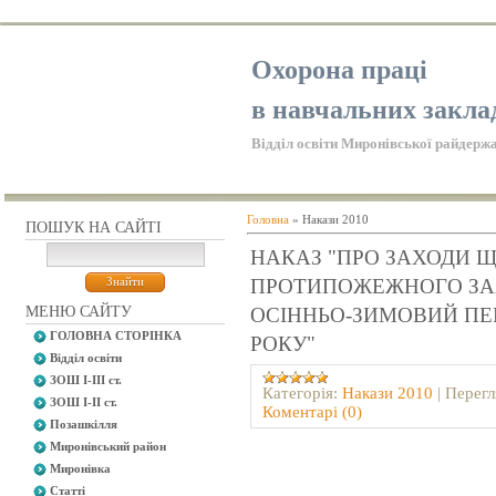
Охорона праці
в навчальних закла
Відділ освіти Миронівської райдержа
Головна
»
Накази 2010
ПОШУК НА САЙТІ
НАКАЗ "ПРО ЗАХОДИ 
ПРОТИПОЖЕЖНОГО ЗА
МЕНЮ САЙТУ
ОСІННЬО-ЗИМОВИЙ ПЕР
ГОЛОВНА СТОРІНКА
РОКУ"
Відділ освіти
ЗОШ І-ІІІ ст.
Категорія:
Накази 2010
|
Перегл
ЗОШ І-ІІ ст.
Коментарі (0)
Позашкілля
Миронівський район
Миронівка
Статті