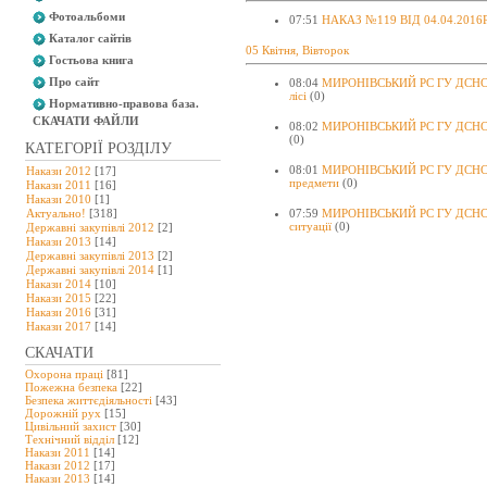
Фотоальбоми
07:51
НАКАЗ №119 ВІД 04.04.2016Р.
Каталог сайтів
05 Квітня, Вівторок
Гостьова книга
Про сайт
08:04
МИРОНІВСЬКИЙ РС ГУ ДСНС У
лісі
(0)
Нормативно-правова база.
СКАЧАТИ ФАЙЛИ
08:02
МИРОНІВСЬКИЙ РС ГУ ДСНС У
(0)
КАТЕГОРІЇ РОЗДІЛУ
08:01
МИРОНІВСЬКИЙ РС ГУ ДСНС УК
Накази 2012
[17]
предмети
(0)
Накази 2011
[16]
Накази 2010
[1]
Актуально!
[318]
07:59
МИРОНІВСЬКИЙ РС ГУ ДСНС У
ситуації
(0)
Державні закупівлі 2012
[2]
Накази 2013
[14]
Державні закупівлі 2013
[2]
Державні закупівлі 2014
[1]
Накази 2014
[10]
Накази 2015
[22]
Накази 2016
[31]
Накази 2017
[14]
СКАЧАТИ
Охорона праці
[81]
Пожежна безпека
[22]
Безпека життєдіяльності
[43]
Дорожній рух
[15]
Цивільний захист
[30]
Технічний відділ
[12]
Накази 2011
[14]
Накази 2012
[17]
Накази 2013
[14]