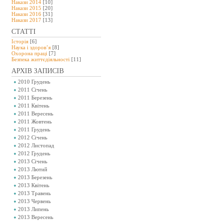
Накази 2014
[10]
Накази 2015
[20]
Накази 2016
[31]
Накази 2017
[13]
СТАТТІ
Історія
[6]
Наука і здоров’я
[8]
Охорона праці
[7]
Безпeка життєдіяльності
[11]
АРХІВ ЗАПИСІВ
2010 Грудень
2011 Січень
2011 Березень
2011 Квітень
2011 Вересень
2011 Жовтень
2011 Грудень
2012 Січень
2012 Листопад
2012 Грудень
2013 Січень
2013 Лютий
2013 Березень
2013 Квітень
2013 Травень
2013 Червень
2013 Липень
2013 Вересень