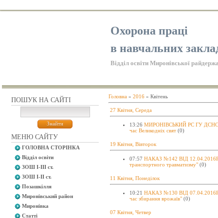
Охорона праці
в навчальних закла
Відділ освіти Миронівської райдержа
Головна
»
2016
»
Квітень
ПОШУК НА САЙТІ
27 Квітня, Середа
13:26
МИРОНІВСЬКИЙ РС ГУ ДСНС У
час Великодніх свят
(0)
МЕНЮ САЙТУ
19 Квітня, Вівторок
ГОЛОВНА СТОРІНКА
Відділ освіти
07:57
НАКАЗ №142 ВІД 12.04.2016Р.
транспортного травматизму"
(0)
ЗОШ І-ІІІ ст.
ЗОШ І-ІІ ст.
11 Квітня, Понеділок
Позашкілля
10:21
НАКАЗ №130 ВІД 07.04.2016Р. 
Миронівський район
час збирання врожаїв"
(0)
Миронівка
07 Квітня, Четвер
Статті