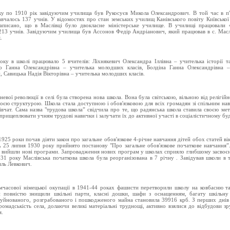
у по 1910 рік завідуючим училища був Рукосуєв Микола Олександрович. В той час в п
вчалось 137 учнів. У відомостях про стан земських училищ Канівського повіту Київської 
записано, що в Маслівці було двокласне міністерське училище. В училищі працювали 4
213 учнів. Завідуючим училища був Ассонов Федір Андріанович, який працював в с. Масл
.
ку в школі працювало 5 вчителів: Ліхнякевич Олександра Іллівна – учителька історії та
о Ганна Олександрівна – учителька молодших класів, Болдіна Ганна Олександрівна –
, Савицька Надія Вікторівна – учителька молодших класів.
невої революції в селі була створена нова школа. Вона була світською, вільною від релігійн
воєю структурою. Школа стала доступною і обов'язковою для всіх громадян зі спільним на
дівчат. Сама назва "трудова школа” свідчила про те, що радянська школа ставила своєю ме
прищеплювати учням трудові навички і залучати їх до активної участі в соціалістичному буд
925 роки почав діяти закон про загальне обов'язкове 4-річне навчання дітей обох статей ві
А 25 липня 1930 року прийнято постанову "Про загальне обов'язкове початкове навчання”
 вийшли нові програми. Запровадження нових програм у школах сприяло глибшому засво
931 року Маслівська початкова школа була реорганізована в 7 річну . Завідував школи в 
ль Левкович.
мчасової німецької окупації в 1941-44 роках фашисти перетворили школу на ковбасню 
 повністю знищили шкільні парти, класні дошки, шафи з оснащенням, багату шкільну 
руйнованого, розграбованого і пошкодженого майна становила 39916 крб. З перших днів
ромадськість села, долаючи великі матеріальні труднощі, активно взялися до відбудови з
я.