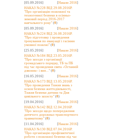
[05.09.2016]
[
Накази 2016
]
НАКАЗ №228 ВІД 29.08.2016Р.
"Про організацію пожежної та
техногенної безпеки в осінньо-
зимовий період 2016-2017
навчального року"
(
0
)
[05.09.2016]
[
Накази 2016
]
НАКАЗ №224 ВІД 26.08.2016Р.
"Про підготовку і проведення
тренування по евакуації і гасінню
умовної пожежі"
(
0
)
[25.05.2016]
[
Накази 2016
]
НАКАЗ №184 ВІД 23.05.2016Р.
"Про заходи з організації
громадського порядку, ТБ та ПБ
під час проведення свята «Останній
дзвоник» і вип..."
(
0
)
[16.05.2016]
[
Накази 2016
]
НАКАЗ №173 ВІД 13.05.2016Р.
"Про проведення Тижня знань з
основ безпеки життєдіяльності,
Тижня безпеки дитини та Дня
цивільного захисту"
(
0
)
[19.04.2016]
[
Накази 2016
]
НАКАЗ №142 ВІД 12.04.2016Р.
"Про заходи щодо попередження
дитячого дорожньо-транспортного
травматизму"
(
0
)
[11.04.2016]
[
Накази 2016
]
НАКАЗ №130 ВІД 07.04.2016Р.
"Про організацію профілактичної
роботи з пожежної безпеки під час