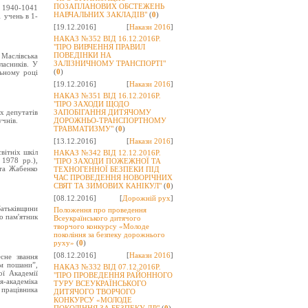
ПОЗАПЛАНОВИХ ОБСТЕЖЕНЬ
В 1940-1041
НАВЧАЛЬНИХ ЗАКЛАДІВ"
(
0
)
 учень в 1-
[19.12.2016]
[
Накази 2016
]
НАКАЗ №352 ВІД 16.12.2016Р.
"ПРО ВИВЧЕННЯ ПРАВИЛ
ПОВЕДІНКИ НА
Маслівська
ЗАЛІЗНИЧНОМУ ТРАНСПОРТІ"
ласників. У
(
0
)
льному році
[19.12.2016]
[
Накази 2016
]
НАКАЗ №351 ВІД 16.12.2016Р.
"ПРО ЗАХОДИ ЩОДО
х депутатів
ЗАПОБІГАННЯ ДИТЯЧОМУ
учнів.
ДОРОЖНЬО-ТРАНСПОРТНОМУ
ТРАВМАТИЗМУ"
(
0
)
[13.12.2016]
[
Накази 2016
]
вітніх шкіл
НАКАЗ №342 ВІД 12.12.2016Р.
1978 рр.),
"ПРО ЗАХОДИ ПОЖЕЖНОЇ ТА
 та Жабенко
ТЕХНОГЕННОЇ БЕЗПЕКИ ПІД
ЧАС ПРОВЕДЕННЯ НОВОРІЧНИХ
СВЯТ ТА ЗИМОВИХ КАНІКУЛ"
(
0
)
[08.12.2016]
[
Дорожній рух
]
Батьківщини
Положення про проведення
о пам'ятник
Всеукраїнського дитячого
творчого конкурсу «Молоде
покоління за безпеку дорожнього
руху»
(
0
)
[08.12.2016]
[
Накази 2016
]
сне звання
м пошани”,
НАКАЗ №332 ВІД 07.12.2016Р.
ої Академії
"ПРО ПРОВЕДЕННЯ РАЙОННОГО
я-академіка
ТУРУ ВСЕУКРАЇНСЬКОГО
 працівника
ДИТЯЧОГО ТВОРЧОГО
КОНКУРСУ «МОЛОДЕ