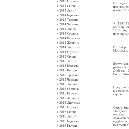
2013 Грудень
По слідах 
2014 Січень
навчальном
4 класі і 1
2014 Лютий
2014 Березень
2014 Травень
У 1957-19
2014 Червень
восьмирічн
2014 Липень
1967 році 
2014 Серпень
нове примі
2014 Вересень
2014 Жовтень
В 1994 роц
2014 Листопад
Маслівська 
2014 Грудень
2015 Січень
2015 Лютий
Багато хор
2015 Березень
району - 
2015 Квітень
Дубровін О
Віктор Мих
2015 Травень
2015 Червень
2015 Липень
Гордістю ш
2015 Серпень
від фашист
2015 Вересень
герою.
2015 Жовтень
2015 Листопад
2015 Грудень
Славні ім
"Заслужен
2016 Січень
медалями; 
2016 Лютий
державного
2016 Березень
відділення
культури У
2016 Квітень