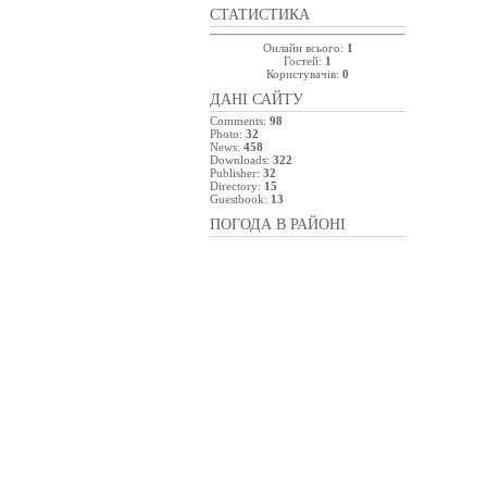
СТАТИСТИКА
Онлайн всього:
1
Гостей:
1
Користувачів:
0
ДАНІ САЙТУ
Comments:
98
Photo:
32
News:
458
Downloads:
322
Publisher:
32
Directory:
15
Guestbook:
13
ПОГОДА В РАЙОНІ