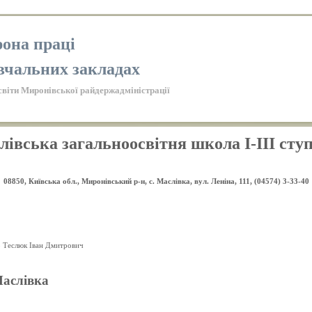
она праці
вчальних закладах
світи Миронівської райдержадміністрації
лівська загальноосвітня школа
I
-
III
ступ
08850, Київська обл., Миронівський р-н, с. Маслівка, вул.
Леніна, 111, (04574) 3-33-40
 Теслюк Іван Дмитрович
Маслівка