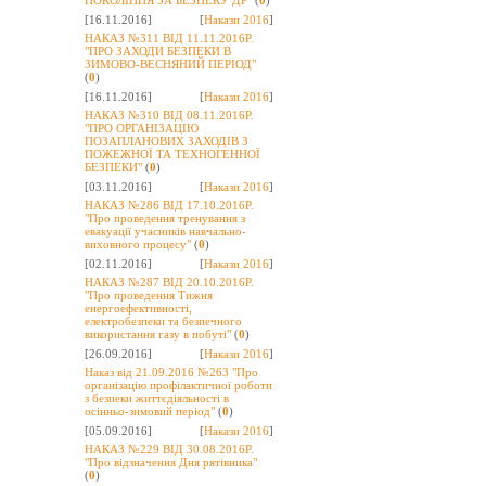
ПОКОЛІННЯ ЗА БЕЗПЕКУ ДР"
(
0
)
[16.11.2016]
[
Накази 2016
]
НАКАЗ №311 ВІД 11.11.2016Р.
"ПРО ЗАХОДИ БЕЗПЕКИ В
ЗИМОВО-ВЕСНЯНИЙ ПЕРІОД"
(
0
)
[16.11.2016]
[
Накази 2016
]
НАКАЗ №310 ВІД 08.11.2016Р.
"ПРО ОРГАНІЗАЦІЮ
ПОЗАПЛАНОВИХ ЗАХОДІВ З
ПОЖЕЖНОЇ ТА ТЕХНОГЕННОЇ
БЕЗПЕКИ"
(
0
)
[03.11.2016]
[
Накази 2016
]
НАКАЗ №286 ВІД 17.10.2016Р.
"Про проведення тренування з
евакуації учасників навчально-
виховного процесу"
(
0
)
[02.11.2016]
[
Накази 2016
]
НАКАЗ №287 ВІД 20.10.2016Р.
"Про проведення Тижня
енергоефективності,
електробезпеки та безпечного
використання газу в побуті"
(
0
)
[26.09.2016]
[
Накази 2016
]
Наказ від 21.09.2016 №263 "Про
організацію профілактичної роботи
з безпеки життєдіяльності в
осінньо-зимовий період"
(
0
)
[05.09.2016]
[
Накази 2016
]
НАКАЗ №229 ВІД 30.08.2016Р.
"Про відзначення Дня рятівника"
(
0
)