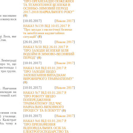
"ПРО ОРГАНІЗАЦІЮ ПОЖЕЖНОЇ
ТА ТЕХНОГЕННОЇ БЕЗПЕКИ В
ОСІННЬО-ЗИМОВИЙ ПЕРІОД
2017-2018 НАВЧАЛЬНОГО РОКУ"
ми масивами
(
0
)
озкинулося
[10.05.2017]
[
Накази 2017
]
НАКАЗ №139 ВІД 10.05.2017 Р.
"Про заходи з екологічної безпеки
та запобігання надзвичайних
і Лоєв, яке
ситуацій"
(
0
)
Став.
[26.01.2017]
[
Накази 2017
]
НАКАЗ №50 ВІД 26.01.2017 Р.
"ПРО ЗАХОДИ БЕЗПЕКИ БІЛЯ
ВОДОЙМ В ЗИМОВО-ВЕСНЯНИЙ
ПЕРІОД"
(
0
)
 Ленінграді
[10.01.2017]
[
Накази 2017
]
 про те, що
листопада і
НАКАЗ №8 ВІД 03.01.2017 Р.
 три групи.
"ПРО ЗАХОДИ ЩОДО
ЗАПОБІГАННЯ ВИПАДКАМ
ВИРОБНИЧОГО ТРАВМАТИЗМУ"
(
0
)
[10.01.2017]
[
Накази 2017
]
х. Навчання
викладав на
НАКАЗ №7 ВІД 03.01.2017 Р.
 темній хаті
"ПРО РОБОТУ ЩОДО
ПОПЕРЕДЖЕННЯ
ТРАВМАТИЗМУ ПІД ЧАС
НАВЧАЛЬНО-ВИХОВНОГО
ПРОЦЕСУ ТА В ПОБУТІ"
(
0
)
елення села
[10.01.2017]
[
Накази 2017
]
) училище.
 Калістрат
НАКАЗ №6 ВІД 03.01.2017 Р.
Ось чому в
"ПРО ПРИЗНАЧЕННЯ
ВІДПОВІДАЛЬНИХ ОСІБ ЗА
ЕЛЕКТРОГОСПОДАРСТВО ТА