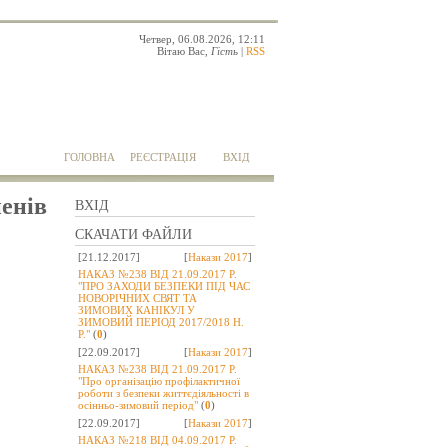
Четвер, 06.08.2026, 12:11
Вітаю Вас
,
Гість
|
RSS
ГОЛОВНА
РЕЄСТРАЦІЯ
ВХІД
енів
ВХІД
СКАЧАТИ ФАЙЛИ
[21.12.2017]
[
Накази 2017
]
НАКАЗ №238 ВІД 21.09.2017 Р.
"ПРО ЗАХОДИ БЕЗПЕКИ ПІД ЧАС
НОВОРІЧНИХ СВЯТ ТА
ЗИМОВИХ КАНІКУЛ У
ЗИМОВИЙ ПЕРІОД 2017/2018 Н.
Р."
(
0
)
[22.09.2017]
[
Накази 2017
]
НАКАЗ №238 ВІД 21.09.2017 Р.
"Про організацію профілактичної
роботи з безпеки життєдіяльності в
осінньо-зимовий період"
(
0
)
[22.09.2017]
[
Накази 2017
]
НАКАЗ №218 ВІД 04.09.2017 Р.