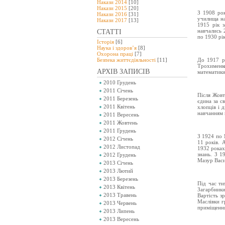
Накази 2014
[10]
Накази 2015
[20]
З 1908 рок
Накази 2016
[31]
училища на
Накази 2017
[13]
1915 рік 
навчались 
СТАТТІ
по 1930 рік
Історія
[6]
Наука і здоров’я
[8]
Охорона праці
[7]
Безпeка життєдіяльності
[11]
До 1917 ро
Трохименк
АРХІВ ЗАПИСІВ
математики
2010 Грудень
2011 Січень
Після Жовт
2011 Березень
єдина за с
2011 Квітень
хлопців і 
навчанням 
2011 Вересень
2011 Жовтень
2011 Грудень
З 1924 по 1
2012 Січень
11 років. 
2012 Листопад
1932 роках
знань. З 1
2012 Грудень
Мазур Васи
2013 Січень
2013 Лютий
2013 Березень
Під час ти
2013 Квітень
Загарбники
2013 Травень
Вартість з
Маслівки г
2013 Червень
приміщенн
2013 Липень
2013 Вересень