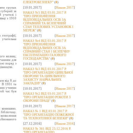
ЕЛЕКТРОБЕЗПЕКУ"
(
0
)
'яти групах
[10.01.2017]
[
Накази 2017
]
губернії за
НАКАЗ №5 ВІД 03.01.2017 Р.
 учителі і
"ПРО ПРИЗНАЧЕННЯ
івці з 1910
ВІДПОВІДАЛЬНИХ ОСІБ ЗА
СПРАВНИЙ ТА БЕЗПЕЧНИЙ
СТАН ТЕПЛОВИХ УСТАНОВОК І
МЕРЕЖ"
(
0
)
 географії,
[10.01.2017]
[
Накази 2017
]
 учителька
НАКАЗ №4 ВІД 03.01.2017 Р.
"ПРО ПРИЗНАЧЕННЯ
ВІДПОВІДАЛЬНИХ ОСІБ ЗА
СПРАВНИЙ СТАН І БЕЗПЕЧНУ
ЕКСПЛУАТАЦІЮ ГАЗОВОГО
ого впливу,
ГОСПОДАРСТВА"
(
0
)
вчанням для
тою поряд з
[10.01.2017]
[
Накази 2017
]
івництві.
НАКАЗ №3 ВІД 03.01.2017 Р.
"ПРО ОРГАНІЗАЦІЮ ЦИВІЛЬНОЇ
ОБОРОНИ ТА ЦИВІЛЬНОГО
ЗАХИСТУ НАВЧАЛЬНИХ
ком від 8 до
ЗАКЛАДІВ"
(
0
)
. В 1931 та
єнню учнями
[10.01.2017]
[
Накази 2017
]
той час був
НАКАЗ №2 ВІД 03.01.2017 Р.
"ПРО ОРГАНІЗАЦІЮ РОБОТИ З
ОХОРОНИ ПРАЦІ"
(
0
)
[10.01.2017]
[
Накази 2017
]
та конюшню.
НАКАЗ № 1 ВІД 03.01.2017 Р.
бібліотеку.
"ПРО ОРГАНІЗАЦІЮ ПОЖЕЖНОЇ
 визволення
ТА ТЕХНОГЕННОЇ БЕЗПЕКИ"
(
0
)
руйнованого
[27.12.2016]
[
Накази 2016
]
НАКАЗ № 361 ВІД 23.12.2016 Р.
"ПРО ОРГАНІЗАЦІЮ