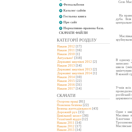
Село Масл
Фотоальбоми
Каталог сайтів
На право
Гостьова книга
дуба. Біл
Про сайт
центральне
Нормативно-правова база.
СКАЧАТИ ФАЙЛИ
Маслівка
зруйнували
КАТЕГОРІЇ РОЗДІЛУ
Накази 2012
[17]
Накази 2011
[16]
Накази 2010
[1]
Актуально!
[318]
В одному з
Державні закупівлі 2012
[2]
записано: 
Накази 2013
[14]
школа (змі
Державні закупівлі 2013
[2]
закінчував
Державні закупівлі 2014
[1]
В кожній г
Накази 2014
[10]
Накази 2015
[22]
Накази 2016
[31]
Учнів всіх
Накази 2017
[14]
проводилос
російській 
СКАЧАТИ
церковного
Охорона праці
[81]
Пожежна безпека
[22]
Безпека життєдіяльності
[43]
Одне з шкі
Дорожній рух
[15]
Маслівки 
Цивільний захист
[30]
Хлопчики 
Технічний відділ
[12]
Трохимови
Накази 2011
[14]
Маслівське
Накази 2012
[17]
Накази 2013
[14]