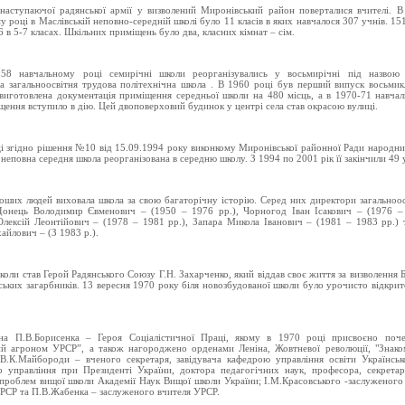
наступаючої радянської армії у визволений Миронівський район поверталися вчителі. 
у році в Маслівській неповно-середній школі було 11 класів в яких навчалося 307 учнів. 151
56 в 5-7 класах. Шкільних приміщень було два, класних кімнат – сім.
58 навчальному році семирічні школи реорганізувались у восьмирічні під назвою 
а загальноосвітня трудова політехнічна школа . В 1960 році був перший випуск восьмик
виготовлена документація приміщення середньої школи на 480 місць, а в 1970-71 навча
щення вступило в дію. Цей двоповерховий будинок у центрі села став окрасою вулиці.
і згідно рішення №10 від 15.09.1994 року виконкому Миронівської районної Ради народни
неповна середня школа реорганізована в середню школу. З 1994 по 2001 рік її закінчили 49 
оших людей виховала школа за свою багаторічну історію. Серед них директори загальноос
Донець Володимир Євменович – (1950 – 1976 рр.), Чорногод Іван Ісакович – (1976 – 
лексій Леонтійович – (1978 – 1981 рр.), Запара Микола Іванович – (1981 – 1983 рр.)
айлович – (З 1983 р.).
коли став Герой Радянського Союзу Г.Н. Захарченко, який віддав своє життя за визволення 
ських загарбників. 13 вересня 1970 року біля новозбудованої школи було урочисто відкрит
ена П.В.Борисенка – Героя Соціалістичної Праці, якому в 1970 році присвоєно поче
ий агроном УРСР”, а також нагороджено орденами Леніна, Жовтневої революції, "Знако
В.К.Майбороди – вченого секретаря, завідувача кафедрою управління освіти Українськ
 управління при Президенті України, доктора педагогічних наук, професора, секретар
 проблем вищої школи Академії Наук Вищої школи України; І.М.Красовського -заслуженого
РСР та П.В.Жабенка – заслуженого вчителя УРСР.