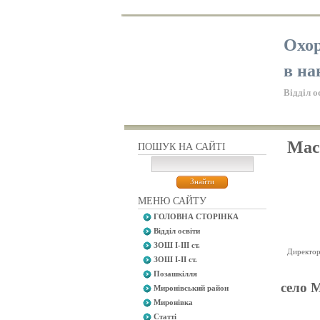
Охор
в на
Відділ о
Мас
ПОШУК НА САЙТІ
МЕНЮ САЙТУ
ГОЛОВНА СТОРІНКА
Відділ освіти
ЗОШ І-ІІІ ст.
Директор
ЗОШ І-ІІ ст.
Позашкілля
село 
Миронівський район
Миронівка
Статті