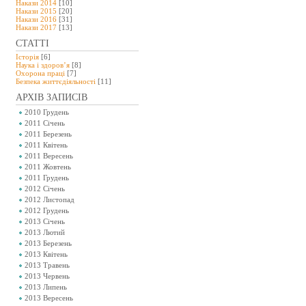
Накази 2014
[10]
Накази 2015
[20]
Накази 2016
[31]
Накази 2017
[13]
СТАТТІ
Історія
[6]
Наука і здоров’я
[8]
Охорона праці
[7]
Безпeка життєдіяльності
[11]
АРХІВ ЗАПИСІВ
2010 Грудень
2011 Січень
2011 Березень
2011 Квітень
2011 Вересень
2011 Жовтень
2011 Грудень
2012 Січень
2012 Листопад
2012 Грудень
2013 Січень
2013 Лютий
2013 Березень
2013 Квітень
2013 Травень
2013 Червень
2013 Липень
2013 Вересень