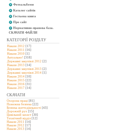
Фотоальбоми
Каталог сайтів
Гостьова книга
Про сайт
Нормативно-правова база.
СКАЧАТИ ФАЙЛИ
КАТЕГОРІЇ РОЗДІЛУ
Накази 2012
[17]
Накази 2011
[16]
Накази 2010
[1]
Актуально!
[318]
Державні закупівлі 2012
[2]
Накази 2013
[14]
Державні закупівлі 2013
[2]
Державні закупівлі 2014
[1]
Накази 2014
[10]
Накази 2015
[22]
Накази 2016
[31]
Накази 2017
[14]
СКАЧАТИ
Охорона праці
[81]
Пожежна безпека
[22]
Безпека життєдіяльності
[43]
Дорожній рух
[15]
Цивільний захист
[30]
Технічний відділ
[12]
Накази 2011
[14]
Накази 2012
[17]
Накази 2013
[14]