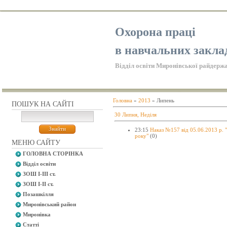
Охорона праці
в навчальних закла
Відділ освіти Миронівської райдержа
Головна
»
2013
»
Липень
ПОШУК НА САЙТІ
30 Липня, Неділя
23:15
Наказ №157 від 05.06.2013 р. 
року"
(0)
МЕНЮ САЙТУ
ГОЛОВНА СТОРІНКА
Відділ освіти
ЗОШ І-ІІІ ст.
ЗОШ І-ІІ ст.
Позашкілля
Миронівський район
Миронівка
Статті