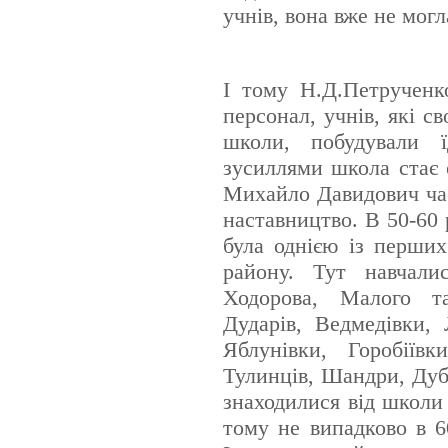
учнів, вона вже не мог
І тому Н.Д.Петрученко
персонал, учнів, які с
школи, побудували 
зусиллями школа стає 
Михайло Давидович час
наставництво. В 50-60 
була однією із перш
району. Тут навчали
Ходорова, Малого т
Дударів, Ведмедівки, 
Яблунівки, Горобіївк
Тулинців, Шандри, Дуб
знаходилися від школи 
тому не випадково в 6