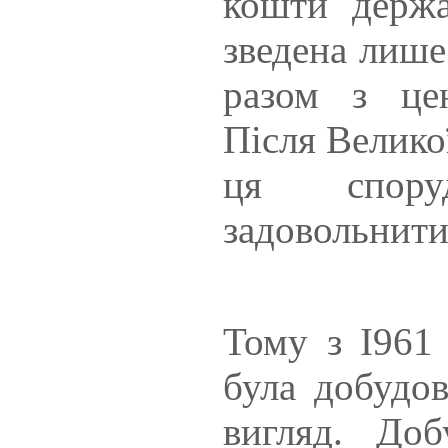
кошти держа
зведена лише
разом з це
Після Велико
ця спор
задовольнити
Тому з І961
була добудов
вигляд. Доб