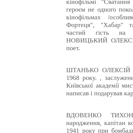
кінофільмі "Сватання
героєм не одного покол
кінофільмах /особли
Фортеця", "Хабар" 
частий гість на з
НОВИЦЬКИЙ ОЛЕКСІЙ 
поет.
ШТАНЬКО ОЛЕКСІЙ 
1968 року. , заслужен
Київської академії ми
написав і подарував ка
ВДОВЕНКО ТИХОН
народження, капітан к
1941 року при бомбад