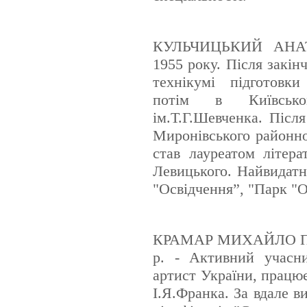
КУЛЬЧИЦЬКИЙ АНАТ
1955 року. Після закін
технікумі підготовки
потім в Київсько
ім.Т.Г.Шевченка. Післ
Миронівського районно
став лауреатом літера
Левицького. Найвидатні
"Освідчення”, "Парк "О
КРАМАР МИХАЙЛО ПО
р. - Активний учасни
артист України, працює
І.Я.Франка. За вдале в