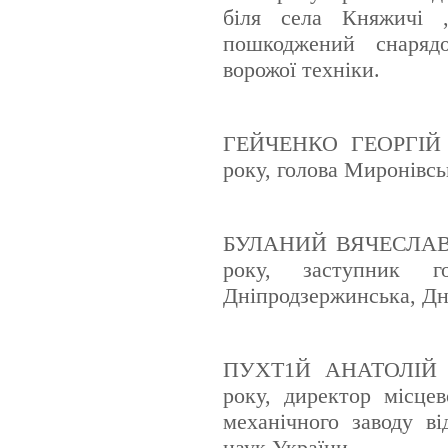
біля села Княжичі ,
пошкоджений снаряд
ворожої техніки.
ГЕЙЧЕНКО ГЕОРГІЙ 
року, голова Миронівсь
БУЛАНИЙ ВЯЧЕСЛАВ 
року, заступник го
Дніпродзержинська, Дні
ПУХТ1Й АНАТОЛІЙ 
року, директор місцев
механічного заводу ві
наук України.