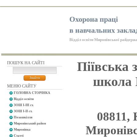
Охорона праці
в навчальних закла
Відділ освіти Миронівської райдержа
Піївська 
ПОШУК НА САЙТІ
школа I
МЕНЮ САЙТУ
ГОЛОВНА СТОРІНКА
Відділ освіти
ЗОШ І-ІІІ ст.
ЗОШ І-ІІ ст.
08811, 
Позашкілля
Миронівський район
Миронівсь
Миронівка
Статті