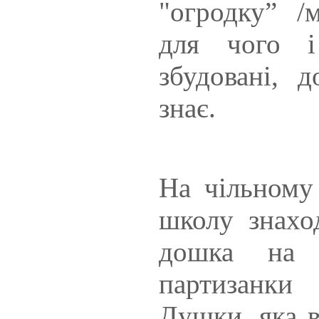
"огродку” /м
для чого 
збудовані, д
знає.
На чільному 
школу знахо
дошка на ч
партизанки
Душки, яка в