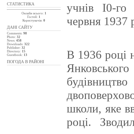
учнів І0-го
СТАТИСТИКА
Онлайн всього:
1
червня 1937 
Гостей:
1
Користувачів:
0
ДАНІ САЙТУ
Comments:
98
Photo:
32
News:
458
Downloads:
322
Publisher:
32
В 1936 році 
Directory:
15
Guestbook:
13
ПОГОДА В РАЙОНІ
Янковськ
будівни
двоповерхо
школи, яке в
році. Звод