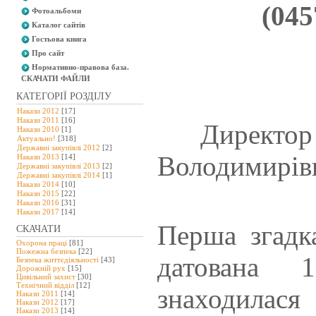
(045
Фотоальбоми
Каталог сайтів
Гостьова книга
Про сайт
Нормативно-правова база.
СКАЧАТИ ФАЙЛИ
КАТЕГОРІЇ РОЗДІЛУ
Накази 2012
[17]
Накази 2011
[16]
Директор
Накази 2010
[1]
Актуально!
[318]
Державні закупівлі 2012
[2]
Володимирів
Накази 2013
[14]
Державні закупівлі 2013
[2]
Державні закупівлі 2014
[1]
Накази 2014
[10]
Накази 2015
[22]
Накази 2016
[31]
Накази 2017
[14]
Перша згадк
СКАЧАТИ
Охорона праці
[81]
Пожежна безпека
[22]
датована 
Безпека життєдіяльності
[43]
Дорожній рух
[15]
Цивільний захист
[30]
Технічний відділ
[12]
знаходилас
Накази 2011
[14]
Накази 2012
[17]
Накази 2013
[14]