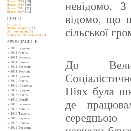
Накази 2014
[10]
невідомо. З
Накази 2015
[20]
Накази 2016
[31]
Накази 2017
[13]
відомо, що ш
СТАТТІ
Історія
[6]
Наука і здоров’я
[8]
сільської гро
Охорона праці
[7]
Безпeка життєдіяльності
[11]
АРХІВ ЗАПИСІВ
2010 Грудень
2011 Січень
2011 Березень
До Велик
2011 Квітень
2011 Вересень
2011 Жовтень
Соціалістичн
2011 Грудень
2012 Січень
2012 Листопад
Піях була шк
2012 Грудень
2013 Січень
2013 Лютий
де працюва
2013 Березень
2013 Квітень
середньою
2013 Травень
2013 Червень
2013 Липень
навчали близ
2013 Вересень