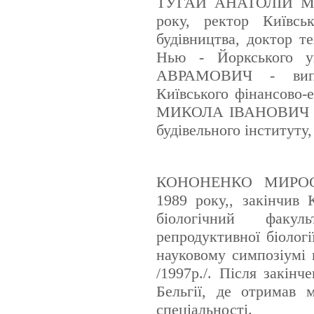
ТУГАЙ АНАТОЛІЙ МИ
року, ректор Київськ
будівництва, доктор т
Нью - Йоркського у
АВРАМОВИЧ - випу
Київського фінансово-
МИКОЛА ІВАНОВИЧ - д
будівельного інституту
КОНОНЕНКО МИРОСЛ
1989 року,, закінчив 
біологічний факу
репродуктивної біологі
науковому симпозіумі в
/1997р./. Після закін
Бельгії, де отримав 
спеціальності.