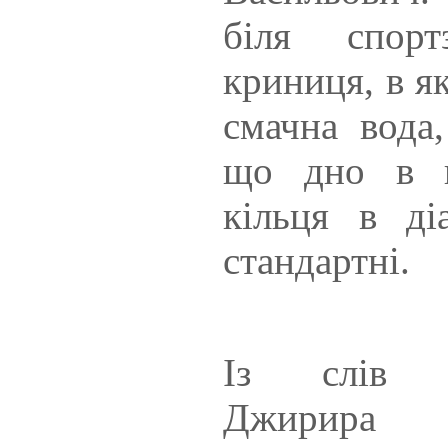
біля спорт
криниця, в я
смачна вода
що дно в к
кільця в ді
стандартні.
Із слів вч
Джирира