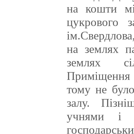
на кошти мі
цукрового з
ім.Свердлов
на землях п
землях сі
Приміщення
тому не було
залу. Пізн
учнями і 
господарсь