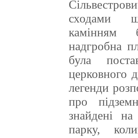
Сільвестро
сходами 
камінням б
надгробна пл
була поста
церковного д
легенди розп
про підзем
знайдені на
парку, кол