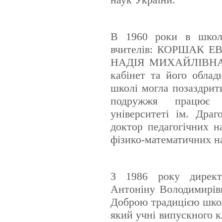
В 1960 роки в школ
вчителів: КОРШАК 
НАДІЯ МИХАЙЛІВНА, з
кабінет та його обла
школі могла позаздрити
подружжя працює 
університеті ім. Д
доктор педагогічних н
фізико-математичних н
З 1986 року директ
Антоніну Володимирів
Доброю традицією школи
який учні випускного к