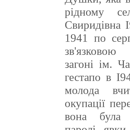
рідному се
Свиридівна І
1941 по сер
зв'язковою
загоні ім. Ча
гестапо в І9
молода вчи
окупації пер
вона була 
паролі, явки