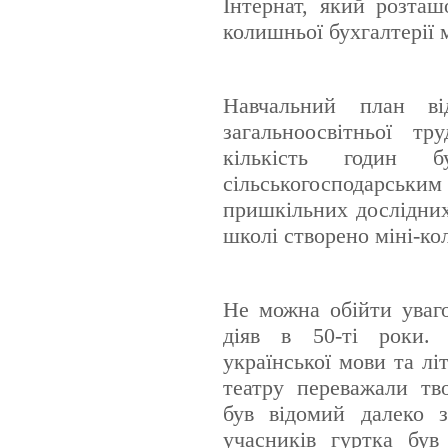
Інтернат, який розташ
колишньої бухгалтерії 
Навчальний план від
загальноосвітньої тр
кількість годин 
сільськогосподарс
пришкільних дослідних
школі створено міні-ко
Не можна обійти уваг
діяв в 50-ті роки.
української мови та лі
театру переважали тв
був відомий далеко 
учасників гуртка бу