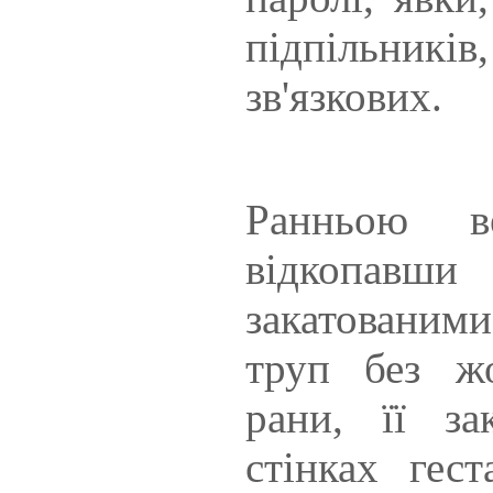
підпільників
зв'язкових.
Ранньою в
відкопав
закатованими
труп без жо
рани, її з
стінках гес