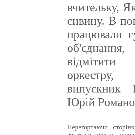
вчительку, Я
сивину. В по
працювали г
об'єднання
відмітити 
оркестру
випускник 
Юрій Романо
Перегортаючи сторінк
вчителів школи, учас