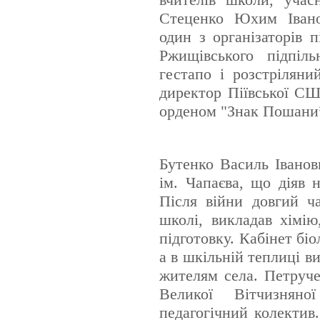
Стеценко Юхим Іванов
один з організаторів 
Ржищівського підпіль
гестапо і розстрілян
директор Піївської СШ
орденом "Знак Пошани
Бутенко Василь Іванов
ім. Чапаєва, що діяв 
Після війни довгий ч
школі, викладав хімію
підготовку. Кабінет біо
а в шкільній теплиці в
жителям села. Петруч
Великої Вітчизнян
педагогічний колектив