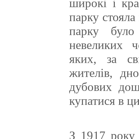
широкі і кра
парку стояла
парку було
невеликих ч
яких, за св
жителів, дн
дубових дощ
купатися в ци
З 1917 року 