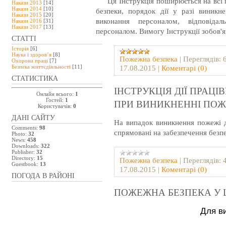
Ця Інструкція поширюється на всі п
Накази 2013
[14]
Накази 2014
[10]
безпеки, порядок дії у разі виникн
Накази 2015
[20]
виконання персоналом, відповіда
Накази 2016
[31]
Накази 2017
[13]
персоналом. Вимогу Інструкції зобов'яз
СТАТТІ
Історія
[6]
Наука і здоров’я
[8]
Пожежна безпека
|
Переглядів:
Охорона праці
[7]
Безпeка життєдіяльності
[11]
17.08.2015
|
Коментарі (0)
СТАТИСТИКА
ІНСТРУКЦІЯ ДІЇ ПРАЦ
Онлайн всього:
1
Гостей:
1
ПРИ ВИНИКНЕННІ ПОЖ
Користувачів:
0
ДАНІ САЙТУ
На випадок виникнення пожежі д
Comments:
98
спрямовані на забезпечення безпе
Photo:
32
News:
458
Downloads:
322
Publisher:
32
Directory:
15
Пожежна безпека
|
Переглядів:
Guestbook:
13
17.08.2015
|
Коментарі (0)
ПОГОДА В РАЙОНІ
ПОЖЕЖНА БЕЗПЕКА У Ш
Для ви