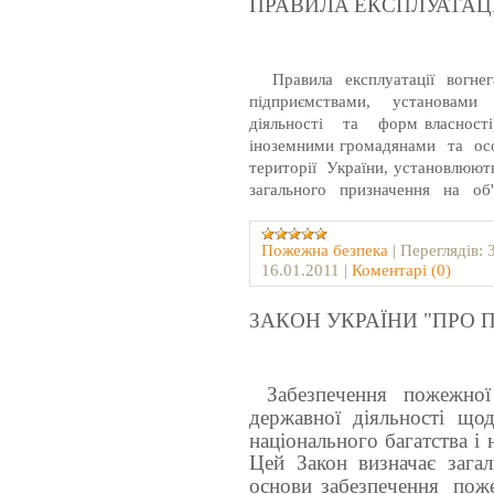
ПРАВИЛA ЕКСПЛУАТАЦІ
Правила експлуатації вогнегас
підприємствами,
установами
діяльності
та
форм власності
іноземними громадянами
та
ос
території
України, установлюють
загального
призначення
на
об
Пожежна безпека
|
Переглядів:
16.01.2011
|
Коментарі (0)
ЗАКОН УКРАЇНИ "ПРО
Забезпечення
пожежної
державної
діяльності
щод
національного багатства 
Цей Закон визначає загал
основи забезпечення
пож