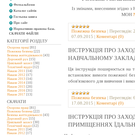
Фотоальбоми
Із змінами, внесеними згідно з
Каталог сайтів
МОН
Гостьова книга
Про сайт
Нормативно-правова база.
Пожежна безпека
|
Переглядів:
СКАЧАТИ ФАЙЛИ
07.09.2015
|
Коментарі (0)
КАТЕГОРІЇ РОЗДІЛУ
Охорона праці
[81]
ІНСТРУКЦІЯ ПРО ЗАХО
Пожежна безпека
[22]
Безпека життєдіяльності
[43]
НАВЧАЛЬНОМУ ЗАКЛА
Дорожній рух
[15]
Цивільний захист
[30]
Технічний відділ
[12]
Ця інструкція поширюється на т
Накази 2011
[14]
встановлює вимоги пожежної без
Накази 2012
[17]
Накази 2013
[14]
обов'язкового для вивчення і вик
Накази 2014
[10]
Накази 2015
[20]
Накази 2016
[31]
Накази 2017
[13]
Пожежна безпека
|
Переглядів:
СКАЧАТИ
17.08.2015
|
Коментарі (0)
Охорона праці
[81]
Пожежна безпека
[22]
Безпека життєдіяльності
[43]
ІНСТРУКЦІЯ ПРО ЗАХО
Дорожній рух
[15]
Цивільний захист
[30]
ПРИМІЩЕННЯХ ЇДАЛЬН
Технічний відділ
[12]
Накази 2011
[14]
Накази 2012
[17]