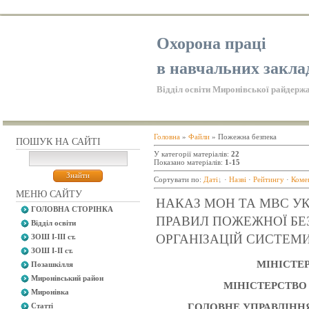
Охорона праці
в навчальних закла
Відділ освіти Миронівської райдержа
Головна
»
Файли
» Пожежна безпека
ПОШУК НА САЙТІ
У категорії матеріалів
:
22
Показано матеріалів
:
1-15
Сортувати по
:
Даті
·
Назві
·
Рейтингу
·
Коме
МЕНЮ САЙТУ
НАКАЗ МОН ТА МВС УК
ГОЛОВНА СТОРІНКА
ПРАВИЛ ПОЖЕЖНОЇ БЕЗ
Відділ освіти
ОРГАНІЗАЦІЙ СИСТЕМИ О
ЗОШ І-ІІІ ст.
ЗОШ І-ІІ ст.
МІНІСТЕ
Позашкілля
Миронівський район
МІНІСТЕРСТВО
Миронівка
ГОЛОВНЕ УПРАВЛІНН
Статті