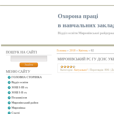
Охорона праці
в навчальних закла
Відділ освіти Миронівської райдержа
Головна
»
2018
»
Квітень
»
02
ПОШУК НА САЙТІ
МИРОНІВСЬКИЙ РС ГУ ДСНС УКР
Категорія:
Актуально!
|
Переглядів:
806
|
До
МЕНЮ САЙТУ
ГОЛОВНА СТОРІНКА
Відділ освіти
ЗОШ І-ІІІ ст.
ЗОШ І-ІІ ст.
Позашкілля
Миронівський район
Миронівка
Статті