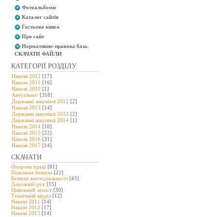
Фотоальбоми
Каталог сайтів
Гостьова книга
Про сайт
Нормативно-правова база.
СКАЧАТИ ФАЙЛИ
КАТЕГОРІЇ РОЗДІЛУ
Накази 2012
[17]
Накази 2011
[16]
Накази 2010
[1]
Актуально!
[318]
Державні закупівлі 2012
[2]
Накази 2013
[14]
Державні закупівлі 2013
[2]
Державні закупівлі 2014
[1]
Накази 2014
[10]
Накази 2015
[22]
Накази 2016
[31]
Накази 2017
[14]
СКАЧАТИ
Охорона праці
[81]
Пожежна безпека
[22]
Безпека життєдіяльності
[43]
Дорожній рух
[15]
Цивільний захист
[30]
Технічний відділ
[12]
Накази 2011
[14]
Накази 2012
[17]
Накази 2013
[14]