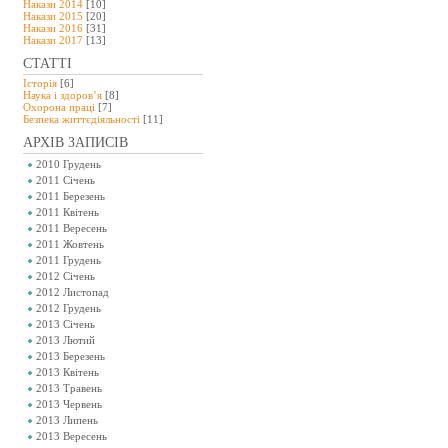
Накази 2014
[10]
Накази 2015
[20]
Накази 2016
[31]
Накази 2017
[13]
СТАТТІ
Історія
[6]
Наука і здоров’я
[8]
Охорона праці
[7]
Безпeка життєдіяльності
[11]
АРХІВ ЗАПИСІВ
2010 Грудень
2011 Січень
2011 Березень
2011 Квітень
2011 Вересень
2011 Жовтень
2011 Грудень
2012 Січень
2012 Листопад
2012 Грудень
2013 Січень
2013 Лютий
2013 Березень
2013 Квітень
2013 Травень
2013 Червень
2013 Липень
2013 Вересень