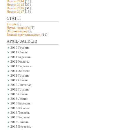
Накази 2014
[10]
Накази 2015
[20]
Накази 2016
[31]
Накази 2017
[13]
СТАТТІ
Історія
[6]
Наука і здоров’я
[8]
Охорона праці
[7]
Безпeка життєдіяльності
[11]
АРХІВ ЗАПИСІВ
2010 Грудень
2011 Січень
2011 Березень
2011 Квітень
2011 Вересень
2011 Жовтень
2011 Грудень
2012 Січень
2012 Листопад
2012 Грудень
2013 Січень
2013 Лютий
2013 Березень
2013 Квітень
2013 Травень
2013 Червень
2013 Липень
2013 Вересень