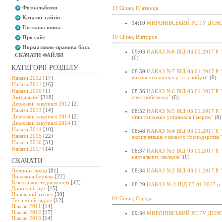
Фотоальбоми
13 Січня, П`ятниця
Каталог сайтів
14:10
МИРОНІВСЬКИЙ РС ГУ ДСНС 
Гостьова книга
10 Січня, Вівторок
Про сайт
Нормативно-правова база.
09:03
НАКАЗ №8 ВІД 03.01.2017 Р. "
СКАЧАТИ ФАЙЛИ
(0)
КАТЕГОРІЇ РОЗДІЛУ
08:59
НАКАЗ №7 ВІД 03.01.2017 Р. "
виховного процесу та в побуті"
(0)
Накази 2012
[17]
Накази 2011
[16]
Накази 2010
[1]
08:56
НАКАЗ №6 ВІД 03.01.2017 Р. "
Актуально!
[318]
електробезпеку"
(0)
Державні закупівлі 2012
[2]
Накази 2013
[14]
08:52
НАКАЗ №5 ВІД 03.01.2017 Р. "
Державні закупівлі 2013
[2]
стан теплових установок і мереж"
(0)
Державні закупівлі 2014
[1]
Накази 2014
[10]
08:48
НАКАЗ №4 ВІД 03.01.2017 Р. "П
Накази 2015
[22]
експлуатацію газового господарства"
Накази 2016
[31]
Накази 2017
[14]
08:37
НАКАЗ №3 ВІД 03.01.2017 Р. "
навчальних закладів"
(0)
СКАЧАТИ
Охорона праці
[81]
08:34
НАКАЗ №2 ВІД 03.01.2017 Р. "
Пожежна безпека
[22]
Безпека життєдіяльності
[43]
08:29
НАКАЗ № 1 ВІД 03.01.2017 р. 
Дорожній рух
[15]
Цивільний захист
[30]
04 Січня, Середа
Технічний відділ
[12]
Накази 2011
[14]
Накази 2012
[17]
09:34
МИРОНІВСЬКИЙ РС ГУ ДСНС У
Накази 2013
[14]