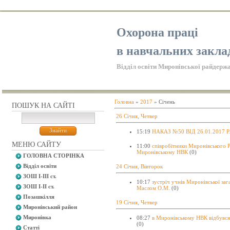
Охорона праці
в навчальних закла
Відділ освіти Миронівської райдержа
Головна
»
2017
»
Січень
ПОШУК НА САЙТІ
26 Січня, Четвер
15:19
НАКАЗ №50 ВІД 26.01.2017 Р. 
МЕНЮ САЙТУ
11:00
співробітники Миронівського 
Миронівському НВК
(0)
ГОЛОВНА СТОРІНКА
Відділ освіти
24 Січня, Вівторок
ЗОШ І-ІІІ ст.
10:17
зустріч учнів Миронівської заг
ЗОШ І-ІІ ст.
Маслом О.М.
(0)
Позашкілля
19 Січня, Четвер
Миронівський район
Миронівка
08:27
в Миронівському НВК відбувся 
(0)
Статті