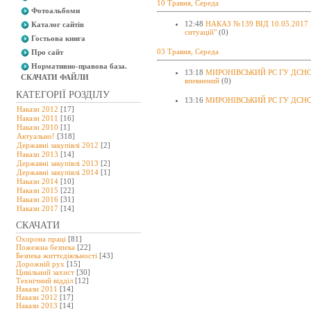
10 Травня, Середа
Фотоальбоми
12:48
НАКАЗ №139 ВІД 10.05.2017 Р. 
Каталог сайтів
ситуацій"
(0)
Гостьова книга
03 Травня, Середа
Про сайт
Нормативно-правова база.
13:18
МИРОНІВСЬКИЙ РС ГУ ДСНС У
СКАЧАТИ ФАЙЛИ
впевнений
(0)
КАТЕГОРІЇ РОЗДІЛУ
13:16
МИРОНІВСЬКИЙ РС ГУ ДСНС УК
Накази 2012
[17]
Накази 2011
[16]
Накази 2010
[1]
Актуально!
[318]
Державні закупівлі 2012
[2]
Накази 2013
[14]
Державні закупівлі 2013
[2]
Державні закупівлі 2014
[1]
Накази 2014
[10]
Накази 2015
[22]
Накази 2016
[31]
Накази 2017
[14]
СКАЧАТИ
Охорона праці
[81]
Пожежна безпека
[22]
Безпека життєдіяльності
[43]
Дорожній рух
[15]
Цивільний захист
[30]
Технічний відділ
[12]
Накази 2011
[14]
Накази 2012
[17]
Накази 2013
[14]