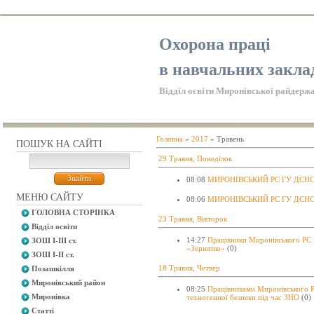
Охорона праці
в навчальних закла
Відділ освіти Миронівської райдержа
Головна
»
2017
»
Травень
ПОШУК НА САЙТІ
29 Травня, Понеділок
08:08
МИРОНІВСЬКИЙ РС ГУ ДСНС У
МЕНЮ САЙТУ
08:06
МИРОНІВСЬКИЙ РС ГУ ДСНС У
ГОЛОВНА СТОРІНКА
23 Травня, Вівторок
Відділ освіти
14:27
Працівники Миронівського РС 
ЗОШ І-ІІІ ст.
«Зернятко»
(0)
ЗОШ І-ІІ ст.
18 Травня, Четвер
Позашкілля
Миронівський район
08:25
Працівниками Миронівського 
Миронівка
техногенної безпеки під час ЗНО
(0)
Статті