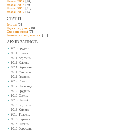
Накази 2014
[10]
Накази 2015
[20]
Накази 2016
[31]
Накази 2017
[13]
СТАТТІ
Історія
[6]
Наука і здоров’я
[8]
Охорона праці
[7]
Безпeка життєдіяльності
[11]
АРХІВ ЗАПИСІВ
2010 Грудень
2011 Січень
2011 Березень
2011 Квітень
2011 Вересень
2011 Жовтень
2011 Грудень
2012 Січень
2012 Листопад
2012 Грудень
2013 Січень
2013 Лютий
2013 Березень
2013 Квітень
2013 Травень
2013 Червень
2013 Липень
2013 Вересень