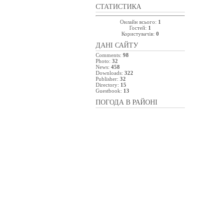
СТАТИСТИКА
Онлайн всього:
1
Гостей:
1
Користувачів:
0
ДАНІ САЙТУ
Comments:
98
Photo:
32
News:
458
Downloads:
322
Publisher:
32
Directory:
15
Guestbook:
13
ПОГОДА В РАЙОНІ