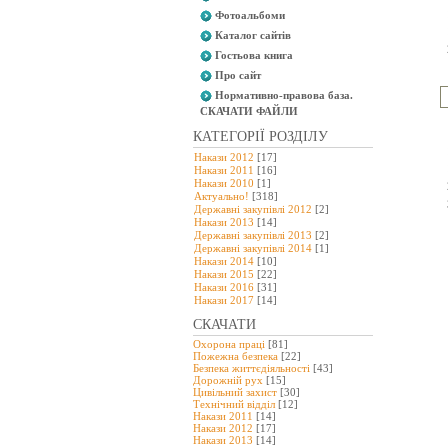
Фотоальбоми
Каталог сайтів
Гостьова книга
Про сайт
Нормативно-правова база.
СКАЧАТИ ФАЙЛИ
КАТЕГОРІЇ РОЗДІЛУ
Накази 2012
[17]
Накази 2011
[16]
Накази 2010
[1]
Актуально!
[318]
Державні закупівлі 2012
[2]
Накази 2013
[14]
Державні закупівлі 2013
[2]
Державні закупівлі 2014
[1]
Накази 2014
[10]
Накази 2015
[22]
Накази 2016
[31]
Накази 2017
[14]
СКАЧАТИ
Охорона праці
[81]
Пожежна безпека
[22]
Безпека життєдіяльності
[43]
Дорожній рух
[15]
Цивільний захист
[30]
Технічний відділ
[12]
Накази 2011
[14]
Накази 2012
[17]
Накази 2013
[14]