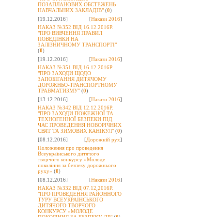
ПОЗАПЛАНОВИХ ОБСТЕЖЕНЬ
НАВЧАЛЬНИХ ЗАКЛАДІВ"
(
0
)
[19.12.2016]
[
Накази 2016
]
НАКАЗ №352 ВІД 16.12.2016Р.
"ПРО ВИВЧЕННЯ ПРАВИЛ
ПОВЕДІНКИ НА
ЗАЛІЗНИЧНОМУ ТРАНСПОРТІ"
(
0
)
[19.12.2016]
[
Накази 2016
]
НАКАЗ №351 ВІД 16.12.2016Р.
"ПРО ЗАХОДИ ЩОДО
ЗАПОБІГАННЯ ДИТЯЧОМУ
ДОРОЖНЬО-ТРАНСПОРТНОМУ
ТРАВМАТИЗМУ"
(
0
)
[13.12.2016]
[
Накази 2016
]
НАКАЗ №342 ВІД 12.12.2016Р.
"ПРО ЗАХОДИ ПОЖЕЖНОЇ ТА
ТЕХНОГЕННОЇ БЕЗПЕКИ ПІД
ЧАС ПРОВЕДЕННЯ НОВОРІЧНИХ
СВЯТ ТА ЗИМОВИХ КАНІКУЛ"
(
0
)
[08.12.2016]
[
Дорожній рух
]
Положення про проведення
Всеукраїнського дитячого
творчого конкурсу «Молоде
покоління за безпеку дорожнього
руху»
(
0
)
[08.12.2016]
[
Накази 2016
]
НАКАЗ №332 ВІД 07.12.2016Р.
"ПРО ПРОВЕДЕННЯ РАЙОННОГО
ТУРУ ВСЕУКРАЇНСЬКОГО
ДИТЯЧОГО ТВОРЧОГО
КОНКУРСУ «МОЛОДЕ