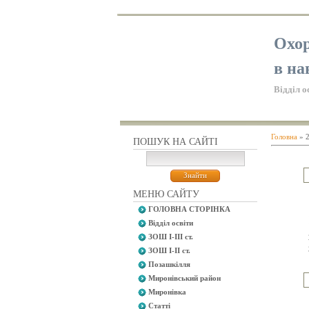
Охор
в на
Відділ о
Головна
»
ПОШУК НА САЙТІ
МЕНЮ САЙТУ
ГОЛОВНА СТОРІНКА
Відділ освіти
ЗОШ І-ІІІ ст.
ЗОШ І-ІІ ст.
Позашкілля
Миронівський район
Миронівка
Статті