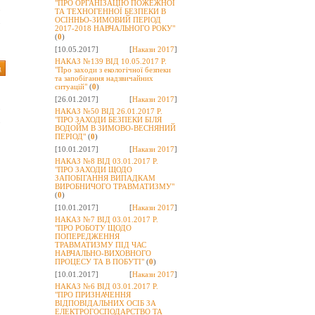
"ПРО ОРГАНІЗАЦІЮ ПОЖЕЖНОЇ
8
ТА ТЕХНОГЕННОЇ БЕЗПЕКИ В
ОСІННЬО-ЗИМОВИЙ ПЕРІОД
5
2017-2018 НАВЧАЛЬНОГО РОКУ"
(
0
)
[10.05.2017]
[
Накази 2017
]
НАКАЗ №139 ВІД 10.05.2017 Р.
д
"Про заходи з екологічної безпеки
та запобігання надзвичайних
ситуацій"
(
0
)
1
[26.01.2017]
[
Накази 2017
]
8
НАКАЗ №50 ВІД 26.01.2017 Р.
"ПРО ЗАХОДИ БЕЗПЕКИ БІЛЯ
5
ВОДОЙМ В ЗИМОВО-ВЕСНЯНИЙ
ПЕРІОД"
(
0
)
[10.01.2017]
[
Накази 2017
]
НАКАЗ №8 ВІД 03.01.2017 Р.
"ПРО ЗАХОДИ ЩОДО
ЗАПОБІГАННЯ ВИПАДКАМ
ВИРОБНИЧОГО ТРАВМАТИЗМУ"
(
0
)
[10.01.2017]
[
Накази 2017
]
НАКАЗ №7 ВІД 03.01.2017 Р.
"ПРО РОБОТУ ЩОДО
ПОПЕРЕДЖЕННЯ
ТРАВМАТИЗМУ ПІД ЧАС
НАВЧАЛЬНО-ВИХОВНОГО
ПРОЦЕСУ ТА В ПОБУТІ"
(
0
)
[10.01.2017]
[
Накази 2017
]
НАКАЗ №6 ВІД 03.01.2017 Р.
"ПРО ПРИЗНАЧЕННЯ
ВІДПОВІДАЛЬНИХ ОСІБ ЗА
ЕЛЕКТРОГОСПОДАРСТВО ТА