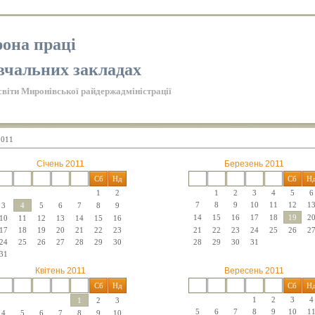
она праці
вчальних закладах
світи Миронівської райдержадміністрації
2011
Січень 2011
Березень 2011
Пн
Вт
Ср
Чт
Пт
Сб
Нд
Пн
Вт
Ср
Чт
Пт
Сб
Н
1
2
1
2
3
4
5
6
7
8
9
10
11
12
1
3
4
5
6
7
8
9
14
15
16
17
18
19
2
10
11
12
13
14
15
16
17
18
19
20
21
22
23
21
22
23
24
25
26
2
24
25
26
27
28
29
30
28
29
30
31
31
Квітень 2011
Вересень 2011
Пн
Вт
Ср
Чт
Пт
Сб
Нд
Пн
Вт
Ср
Чт
Пт
Сб
Н
1
2
3
4
1
2
3
5
6
7
8
9
10
1
4
5
6
7
8
9
10