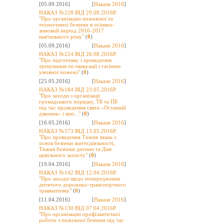
[05.09.2016]
[
Накази 2016
]
НАКАЗ №228 ВІД 29.08.2016Р.
"Про організацію пожежної та
техногенної безпеки в осінньо-
зимовий період 2016-2017
навчального року"
(
0
)
[05.09.2016]
[
Накази 2016
]
НАКАЗ №224 ВІД 26.08.2016Р.
"Про підготовку і проведення
тренування по евакуації і гасінню
умовної пожежі"
(
0
)
[25.05.2016]
[
Накази 2016
]
НАКАЗ №184 ВІД 23.05.2016Р.
"Про заходи з організації
громадського порядку, ТБ та ПБ
під час проведення свята «Останній
дзвоник» і вип..."
(
0
)
[16.05.2016]
[
Накази 2016
]
НАКАЗ №173 ВІД 13.05.2016Р.
"Про проведення Тижня знань з
основ безпеки життєдіяльності,
Тижня безпеки дитини та Дня
цивільного захисту"
(
0
)
[19.04.2016]
[
Накази 2016
]
НАКАЗ №142 ВІД 12.04.2016Р.
"Про заходи щодо попередження
дитячого дорожньо-транспортного
травматизму"
(
0
)
[11.04.2016]
[
Накази 2016
]
НАКАЗ №130 ВІД 07.04.2016Р.
"Про організацію профілактичної
роботи з пожежної безпеки під час