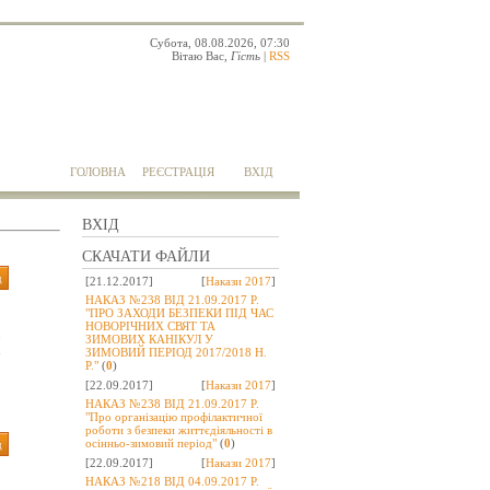
Субота, 08.08.2026, 07:30
Вітаю Вас
,
Гість
|
RSS
ГОЛОВНА
РЕЄСТРАЦІЯ
ВХІД
ВХІД
СКАЧАТИ ФАЙЛИ
д
[21.12.2017]
[
Накази 2017
]
НАКАЗ №238 ВІД 21.09.2017 Р.
"ПРО ЗАХОДИ БЕЗПЕКИ ПІД ЧАС
3
НОВОРІЧНИХ СВЯТ ТА
0
ЗИМОВИХ КАНІКУЛ У
ЗИМОВИЙ ПЕРІОД 2017/2018 Н.
7
Р."
(
0
)
[22.09.2017]
[
Накази 2017
]
НАКАЗ №238 ВІД 21.09.2017 Р.
"Про організацію профілактичної
роботи з безпеки життєдіяльності в
осінньо-зимовий період"
(
0
)
д
[22.09.2017]
[
Накази 2017
]
НАКАЗ №218 ВІД 04.09.2017 Р.
1