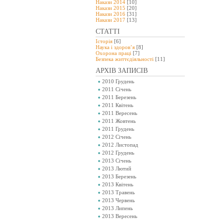
Накази 2014
[10]
Накази 2015
[20]
Накази 2016
[31]
Накази 2017
[13]
СТАТТІ
Історія
[6]
Наука і здоров’я
[8]
Охорона праці
[7]
Безпeка життєдіяльності
[11]
АРХІВ ЗАПИСІВ
2010 Грудень
2011 Січень
2011 Березень
2011 Квітень
2011 Вересень
2011 Жовтень
2011 Грудень
2012 Січень
2012 Листопад
2012 Грудень
2013 Січень
2013 Лютий
2013 Березень
2013 Квітень
2013 Травень
2013 Червень
2013 Липень
2013 Вересень