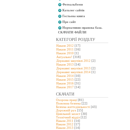
Фотоальбоми
Каталог сайтів
Гостьова книга
Про сайт
Нормативно-правова база.
СКАЧАТИ ФАЙЛИ
КАТЕГОРІЇ РОЗДІЛУ
Накази 2012
[17]
Накази 2011
[16]
Накази 2010
[1]
Актуально!
[318]
Державні закупівлі 2012
[2]
Накази 2013
[14]
Державні закупівлі 2013
[2]
Державні закупівлі 2014
[1]
Накази 2014
[10]
Накази 2015
[22]
Накази 2016
[31]
Накази 2017
[14]
СКАЧАТИ
Охорона праці
[81]
Пожежна безпека
[22]
Безпека життєдіяльності
[43]
Дорожній рух
[15]
Цивільний захист
[30]
Технічний відділ
[12]
Накази 2011
[14]
Накази 2012
[17]
Накази 2013
[14]