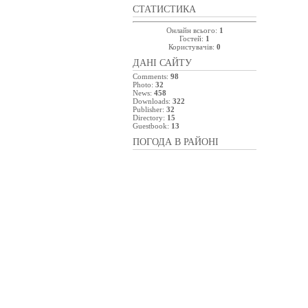
СТАТИСТИКА
Онлайн всього:
1
Гостей:
1
Користувачів:
0
ДАНІ САЙТУ
Comments:
98
Photo:
32
News:
458
Downloads:
322
Publisher:
32
Directory:
15
Guestbook:
13
ПОГОДА В РАЙОНІ