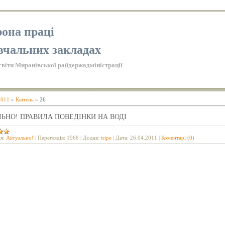
она праці
вчальних закладах
світи Миронівської райдержадміністрації
2011
»
Квітень
»
26
ЬНО! ПРАВИЛА ПОВЕДІНКИ НА ВОДІ
я:
Актуально!
|
Переглядів:
1968
|
Додав:
tripe
|
Дата:
26.04.2011
|
Коментарі (0)