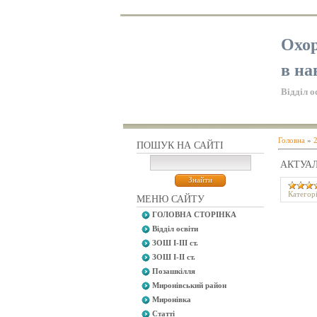
Охор
в на
Відділ о
Головна
»
ПОШУК НА САЙТІ
АКТУАЛ
Категорі
МЕНЮ САЙТУ
ГОЛОВНА СТОРІНКА
Відділ освіти
ЗОШ І-ІІІ ст.
ЗОШ І-ІІ ст.
Позашкілля
Миронівський район
Миронівка
Статті