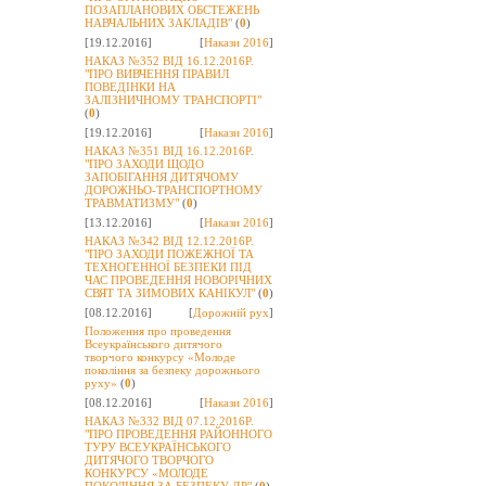
ПОЗАПЛАНОВИХ ОБСТЕЖЕНЬ
НАВЧАЛЬНИХ ЗАКЛАДІВ"
(
0
)
[19.12.2016]
[
Накази 2016
]
НАКАЗ №352 ВІД 16.12.2016Р.
"ПРО ВИВЧЕННЯ ПРАВИЛ
ПОВЕДІНКИ НА
ЗАЛІЗНИЧНОМУ ТРАНСПОРТІ"
(
0
)
[19.12.2016]
[
Накази 2016
]
НАКАЗ №351 ВІД 16.12.2016Р.
"ПРО ЗАХОДИ ЩОДО
ЗАПОБІГАННЯ ДИТЯЧОМУ
ДОРОЖНЬО-ТРАНСПОРТНОМУ
ТРАВМАТИЗМУ"
(
0
)
[13.12.2016]
[
Накази 2016
]
НАКАЗ №342 ВІД 12.12.2016Р.
"ПРО ЗАХОДИ ПОЖЕЖНОЇ ТА
ТЕХНОГЕННОЇ БЕЗПЕКИ ПІД
ЧАС ПРОВЕДЕННЯ НОВОРІЧНИХ
СВЯТ ТА ЗИМОВИХ КАНІКУЛ"
(
0
)
[08.12.2016]
[
Дорожній рух
]
Положення про проведення
Всеукраїнського дитячого
творчого конкурсу «Молоде
покоління за безпеку дорожнього
руху»
(
0
)
[08.12.2016]
[
Накази 2016
]
НАКАЗ №332 ВІД 07.12.2016Р.
"ПРО ПРОВЕДЕННЯ РАЙОННОГО
ТУРУ ВСЕУКРАЇНСЬКОГО
ДИТЯЧОГО ТВОРЧОГО
КОНКУРСУ «МОЛОДЕ