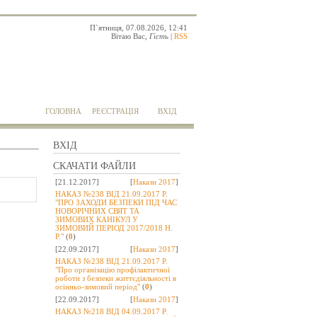
П`ятниця, 07.08.2026, 12:41
Вітаю Вас
,
Гість
|
RSS
ГОЛОВНА
РЕЄСТРАЦІЯ
ВХІД
ВХІД
СКАЧАТИ ФАЙЛИ
[21.12.2017]
[
Накази 2017
]
НАКАЗ №238 ВІД 21.09.2017 Р.
"ПРО ЗАХОДИ БЕЗПЕКИ ПІД ЧАС
НОВОРІЧНИХ СВЯТ ТА
ЗИМОВИХ КАНІКУЛ У
ЗИМОВИЙ ПЕРІОД 2017/2018 Н.
Р."
(
0
)
[22.09.2017]
[
Накази 2017
]
НАКАЗ №238 ВІД 21.09.2017 Р.
"Про організацію профілактичної
роботи з безпеки життєдіяльності в
осінньо-зимовий період"
(
0
)
[22.09.2017]
[
Накази 2017
]
НАКАЗ №218 ВІД 04.09.2017 Р.