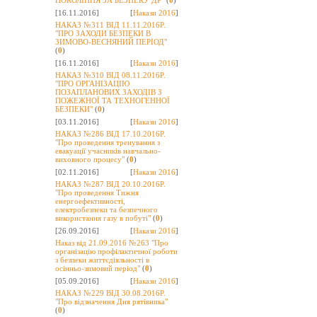
ПОКОЛІННЯ ЗА БЕЗПЕКУ ДР"
(
0
)
[16.11.2016]
[
Накази 2016
]
НАКАЗ №311 ВІД 11.11.2016Р.
"ПРО ЗАХОДИ БЕЗПЕКИ В
ЗИМОВО-ВЕСНЯНИЙ ПЕРІОД"
(
0
)
[16.11.2016]
[
Накази 2016
]
НАКАЗ №310 ВІД 08.11.2016Р.
"ПРО ОРГАНІЗАЦІЮ
ПОЗАПЛАНОВИХ ЗАХОДІВ З
ПОЖЕЖНОЇ ТА ТЕХНОГЕННОЇ
БЕЗПЕКИ"
(
0
)
[03.11.2016]
[
Накази 2016
]
НАКАЗ №286 ВІД 17.10.2016Р.
"Про проведення тренування з
евакуації учасників навчально-
виховного процесу"
(
0
)
[02.11.2016]
[
Накази 2016
]
НАКАЗ №287 ВІД 20.10.2016Р.
"Про проведення Тижня
енергоефективності,
електробезпеки та безпечного
використання газу в побуті"
(
0
)
[26.09.2016]
[
Накази 2016
]
Наказ від 21.09.2016 №263 "Про
організацію профілактичної роботи
з безпеки життєдіяльності в
осінньо-зимовий період"
(
0
)
[05.09.2016]
[
Накази 2016
]
НАКАЗ №229 ВІД 30.08.2016Р.
"Про відзначення Дня рятівника"
(
0
)