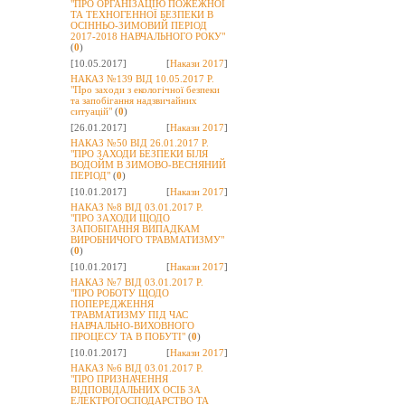
"ПРО ОРГАНІЗАЦІЮ ПОЖЕЖНОЇ
ТА ТЕХНОГЕННОЇ БЕЗПЕКИ В
ОСІННЬО-ЗИМОВИЙ ПЕРІОД
2017-2018 НАВЧАЛЬНОГО РОКУ"
(
0
)
[10.05.2017]
[
Накази 2017
]
НАКАЗ №139 ВІД 10.05.2017 Р.
"Про заходи з екологічної безпеки
та запобігання надзвичайних
ситуацій"
(
0
)
[26.01.2017]
[
Накази 2017
]
НАКАЗ №50 ВІД 26.01.2017 Р.
"ПРО ЗАХОДИ БЕЗПЕКИ БІЛЯ
ВОДОЙМ В ЗИМОВО-ВЕСНЯНИЙ
ПЕРІОД"
(
0
)
[10.01.2017]
[
Накази 2017
]
НАКАЗ №8 ВІД 03.01.2017 Р.
"ПРО ЗАХОДИ ЩОДО
ЗАПОБІГАННЯ ВИПАДКАМ
ВИРОБНИЧОГО ТРАВМАТИЗМУ"
(
0
)
[10.01.2017]
[
Накази 2017
]
НАКАЗ №7 ВІД 03.01.2017 Р.
"ПРО РОБОТУ ЩОДО
ПОПЕРЕДЖЕННЯ
ТРАВМАТИЗМУ ПІД ЧАС
НАВЧАЛЬНО-ВИХОВНОГО
ПРОЦЕСУ ТА В ПОБУТІ"
(
0
)
[10.01.2017]
[
Накази 2017
]
НАКАЗ №6 ВІД 03.01.2017 Р.
"ПРО ПРИЗНАЧЕННЯ
ВІДПОВІДАЛЬНИХ ОСІБ ЗА
ЕЛЕКТРОГОСПОДАРСТВО ТА