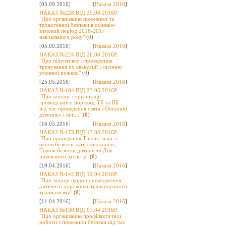
[05.09.2016]
[
Накази 2016
]
НАКАЗ №228 ВІД 29.08.2016Р.
"Про організацію пожежної та
техногенної безпеки в осінньо-
зимовий період 2016-2017
навчального року"
(
0
)
[05.09.2016]
[
Накази 2016
]
НАКАЗ №224 ВІД 26.08.2016Р.
"Про підготовку і проведення
тренування по евакуації і гасінню
умовної пожежі"
(
0
)
[25.05.2016]
[
Накази 2016
]
НАКАЗ №184 ВІД 23.05.2016Р.
"Про заходи з організації
громадського порядку, ТБ та ПБ
під час проведення свята «Останній
дзвоник» і вип..."
(
0
)
[16.05.2016]
[
Накази 2016
]
НАКАЗ №173 ВІД 13.05.2016Р.
"Про проведення Тижня знань з
основ безпеки життєдіяльності,
Тижня безпеки дитини та Дня
цивільного захисту"
(
0
)
[19.04.2016]
[
Накази 2016
]
НАКАЗ №142 ВІД 12.04.2016Р.
"Про заходи щодо попередження
дитячого дорожньо-транспортного
травматизму"
(
0
)
[11.04.2016]
[
Накази 2016
]
НАКАЗ №130 ВІД 07.04.2016Р.
"Про організацію профілактичної
роботи з пожежної безпеки під час