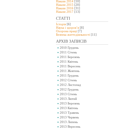
Накази 2014
[10]
Накази 2015
[20]
Накази 2016
[31]
Накази 2017
[13]
СТАТТІ
Історія
[6]
Наука і здоров’я
[8]
Охорона праці
[7]
Безпeка життєдіяльності
[11]
АРХІВ ЗАПИСІВ
2010 Грудень
2011 Січень
2011 Березень
2011 Квітень
2011 Вересень
2011 Жовтень
2011 Грудень
2012 Січень
2012 Листопад
2012 Грудень
2013 Січень
2013 Лютий
2013 Березень
2013 Квітень
2013 Травень
2013 Червень
2013 Липень
2013 Вересень