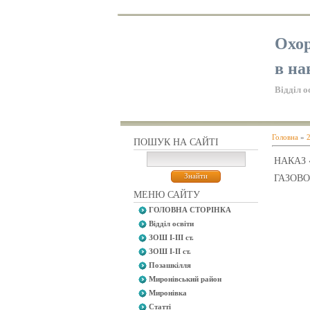
Охор
в на
Відділ о
Головна
»
ПОШУК НА САЙТІ
НАКАЗ 
ГАЗОВ
МЕНЮ САЙТУ
ГОЛОВНА СТОРІНКА
Відділ освіти
ЗОШ І-ІІІ ст.
ЗОШ І-ІІ ст.
Позашкілля
Миронівський район
Миронівка
Статті