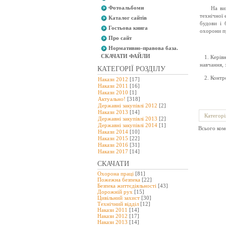
Фотоальбоми
На ви
технічної 
Каталог сайтів
будови і 
Гостьова книга
охорони п
Про сайт
Нормативно-правова база.
СКАЧАТИ ФАЙЛИ
1. Керів
навчання, 
КАТЕГОРІЇ РОЗДІЛУ
2. Контр
Накази 2012
[17]
Накази 2011
[16]
Накази 2010
[1]
Актуально!
[318]
Державні закупівлі 2012
[2]
Накази 2013
[14]
Категорі
Державні закупівлі 2013
[2]
Державні закупівлі 2014
[1]
Всього ком
Накази 2014
[10]
Накази 2015
[22]
Накази 2016
[31]
Накази 2017
[14]
СКАЧАТИ
Охорона праці
[81]
Пожежна безпека
[22]
Безпека життєдіяльності
[43]
Дорожній рух
[15]
Цивільний захист
[30]
Технічний відділ
[12]
Накази 2011
[14]
Накази 2012
[17]
Накази 2013
[14]