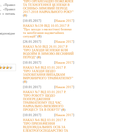
"ПРО ОРГАНІЗАЦІЮ ПОЖЕЖНОЇ
,
«Правил
ТА ТЕХНОГЕННОЇ БЕЗПЕКИ В
ОСІННЬО-ЗИМОВИЙ ПЕРІОД
»,
«Правил
2017-2018 НАВЧАЛЬНОГО РОКУ"
я з питань
(
0
)
[10.05.2017]
[
Накази 2017
]
НАКАЗ №139 ВІД 10.05.2017 Р.
"Про заходи з екологічної безпеки
та запобігання надзвичайних
 відповідне
ситуацій"
(
0
)
[26.01.2017]
[
Накази 2017
]
НАКАЗ №50 ВІД 26.01.2017 Р.
"ПРО ЗАХОДИ БЕЗПЕКИ БІЛЯ
ВОДОЙМ В ЗИМОВО-ВЕСНЯНИЙ
ПЕРІОД"
(
0
)
[10.01.2017]
[
Накази 2017
]
НАКАЗ №8 ВІД 03.01.2017 Р.
"ПРО ЗАХОДИ ЩОДО
ЗАПОБІГАННЯ ВИПАДКАМ
ВИРОБНИЧОГО ТРАВМАТИЗМУ"
(
0
)
[10.01.2017]
[
Накази 2017
]
НАКАЗ №7 ВІД 03.01.2017 Р.
"ПРО РОБОТУ ЩОДО
ПОПЕРЕДЖЕННЯ
ТРАВМАТИЗМУ ПІД ЧАС
НАВЧАЛЬНО-ВИХОВНОГО
ПРОЦЕСУ ТА В ПОБУТІ"
(
0
)
[10.01.2017]
[
Накази 2017
]
НАКАЗ №6 ВІД 03.01.2017 Р.
"ПРО ПРИЗНАЧЕННЯ
ВІДПОВІДАЛЬНИХ ОСІБ ЗА
ЕЛЕКТРОГОСПОДАРСТВО ТА