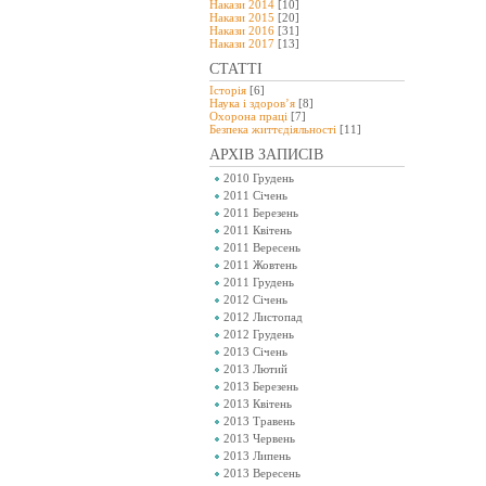
Накази 2014
[10]
Накази 2015
[20]
Накази 2016
[31]
Накази 2017
[13]
СТАТТІ
Історія
[6]
Наука і здоров’я
[8]
Охорона праці
[7]
Безпeка життєдіяльності
[11]
АРХІВ ЗАПИСІВ
2010 Грудень
2011 Січень
2011 Березень
2011 Квітень
2011 Вересень
2011 Жовтень
2011 Грудень
2012 Січень
2012 Листопад
2012 Грудень
2013 Січень
2013 Лютий
2013 Березень
2013 Квітень
2013 Травень
2013 Червень
2013 Липень
2013 Вересень