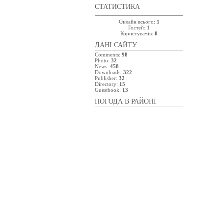
СТАТИСТИКА
Онлайн всього:
1
Гостей:
1
Користувачів:
0
ДАНІ САЙТУ
Comments:
98
Photo:
32
News:
458
Downloads:
322
Publisher:
32
Directory:
15
Guestbook:
13
ПОГОДА В РАЙОНІ