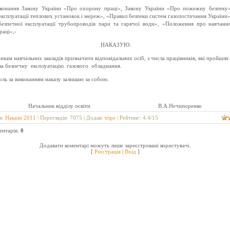
конання Закону України «Про охорону праці»,
Закону України «Про пожежну безпеку»
експлуатації теплових установок і мереж», «
Правил безпеки систем газопостачання України
безпечної експлуатації трубопроводів пари та гарячої води», «Положення про навчанн
раці»,-
НАКАЗУЮ:
никам навчальних закладів призначити відповідальних осіб, з числа працівників, які пройшли
за безпечну
експлуатацію
газового
обладнання.
оль за виконанням наказу залишаю за собою.
Начальник відділу освіти
В.А.Нечипоренко
я
:
Накази 2011
|
Переглядів
: 7075 |
Додав
:
tripe
|
Рейтинг
:
4.4
/
15
ентарів
:
0
Додавати коментарі можуть лише зареєстровані користувачі.
[
Реєстрація
|
Вхід
]