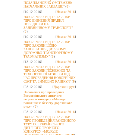
ПОЗАПЛАНОВИХ ОБСТЕЖЕНЬ
НАВЧАЛЬНИХ ЗАКЛАДІВ"
(
0
)
[19.12.2016]
[
Накази 2016
]
НАКАЗ №352 ВІД 16.12.2016Р.
"ПРО ВИВЧЕННЯ ПРАВИЛ
ПОВЕДІНКИ НА
ЗАЛІЗНИЧНОМУ ТРАНСПОРТІ"
(
0
)
[19.12.2016]
[
Накази 2016
]
НАКАЗ №351 ВІД 16.12.2016Р.
"ПРО ЗАХОДИ ЩОДО
ЗАПОБІГАННЯ ДИТЯЧОМУ
ДОРОЖНЬО-ТРАНСПОРТНОМУ
ТРАВМАТИЗМУ"
(
0
)
[13.12.2016]
[
Накази 2016
]
НАКАЗ №342 ВІД 12.12.2016Р.
"ПРО ЗАХОДИ ПОЖЕЖНОЇ ТА
ТЕХНОГЕННОЇ БЕЗПЕКИ ПІД
ЧАС ПРОВЕДЕННЯ НОВОРІЧНИХ
СВЯТ ТА ЗИМОВИХ КАНІКУЛ"
(
0
)
[08.12.2016]
[
Дорожній рух
]
Положення про проведення
Всеукраїнського дитячого
творчого конкурсу «Молоде
покоління за безпеку дорожнього
руху»
(
0
)
[08.12.2016]
[
Накази 2016
]
НАКАЗ №332 ВІД 07.12.2016Р.
"ПРО ПРОВЕДЕННЯ РАЙОННОГО
ТУРУ ВСЕУКРАЇНСЬКОГО
ДИТЯЧОГО ТВОРЧОГО
КОНКУРСУ «МОЛОДЕ