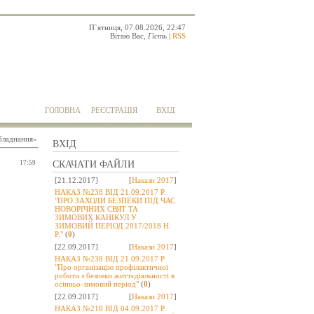
П`ятниця, 07.08.2026, 22:47
Вітаю Вас
,
Гість
|
RSS
ГОЛОВНА
РЕЄСТРАЦІЯ
ВХІД
обладнання»
ВХІД
17:59
СКАЧАТИ ФАЙЛИ
[21.12.2017]
[
Накази 2017
]
НАКАЗ №238 ВІД 21.09.2017 Р.
"ПРО ЗАХОДИ БЕЗПЕКИ ПІД ЧАС
НОВОРІЧНИХ СВЯТ ТА
ЗИМОВИХ КАНІКУЛ У
ЗИМОВИЙ ПЕРІОД 2017/2018 Н.
Р."
(
0
)
[22.09.2017]
[
Накази 2017
]
НАКАЗ №238 ВІД 21.09.2017 Р.
"Про організацію профілактичної
роботи з безпеки життєдіяльності в
осінньо-зимовий період"
(
0
)
[22.09.2017]
[
Накази 2017
]
НАКАЗ №218 ВІД 04.09.2017 Р.