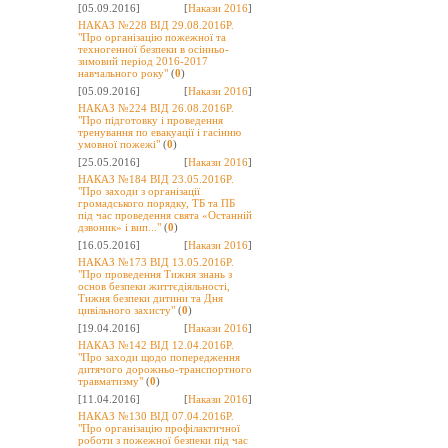
[05.09.2016]
[
Накази 2016
]
НАКАЗ №228 ВІД 29.08.2016Р.
"Про організацію пожежної та
техногенної безпеки в осінньо-
зимовий період 2016-2017
навчального року"
(
0
)
[05.09.2016]
[
Накази 2016
]
НАКАЗ №224 ВІД 26.08.2016Р.
"Про підготовку і проведення
тренування по евакуації і гасінню
умовної пожежі"
(
0
)
[25.05.2016]
[
Накази 2016
]
НАКАЗ №184 ВІД 23.05.2016Р.
"Про заходи з організації
громадського порядку, ТБ та ПБ
під час проведення свята «Останній
дзвоник» і вип..."
(
0
)
[16.05.2016]
[
Накази 2016
]
НАКАЗ №173 ВІД 13.05.2016Р.
"Про проведення Тижня знань з
основ безпеки життєдіяльності,
Тижня безпеки дитини та Дня
цивільного захисту"
(
0
)
[19.04.2016]
[
Накази 2016
]
НАКАЗ №142 ВІД 12.04.2016Р.
"Про заходи щодо попередження
дитячого дорожньо-транспортного
травматизму"
(
0
)
[11.04.2016]
[
Накази 2016
]
НАКАЗ №130 ВІД 07.04.2016Р.
"Про організацію профілактичної
роботи з пожежної безпеки під час