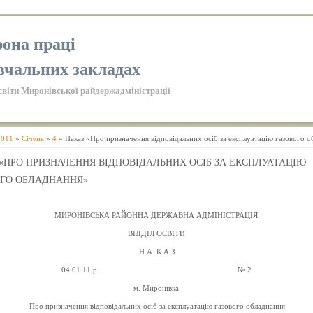
она праці
вчальних закладах
світи Миронівської райдержадміністрації
2011
»
Січень
»
4
» Наказ «Про призначення відповідальних осіб за експлуатацію газового 
«ПРО ПРИЗНАЧЕННЯ ВІДПОВІДАЛЬНИХ ОСІБ ЗА ЕКСПЛУАТАЦІЮ
ОГО ОБЛАДНАННЯ»
МИРОНІВСЬКА РАЙОННА ДЕРЖАВНА АДМІНІСТРАЦІЯ
ВІДДІЛ ОСВІТИ
Н А
К А З
04.01.11 р.
№
2
м. Миронівка
Про призначення відповідальних осіб за експлуатацію газового обладнання