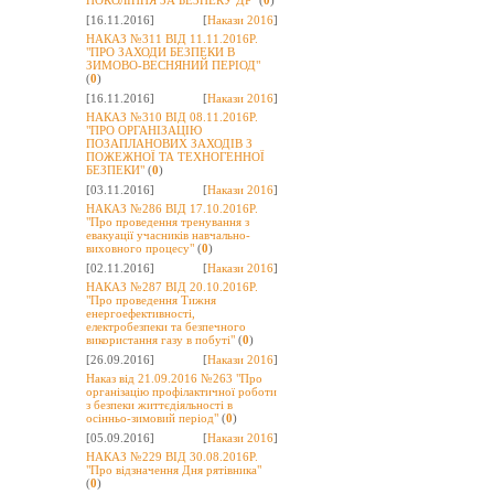
ПОКОЛІННЯ ЗА БЕЗПЕКУ ДР"
(
0
)
[16.11.2016]
[
Накази 2016
]
НАКАЗ №311 ВІД 11.11.2016Р.
"ПРО ЗАХОДИ БЕЗПЕКИ В
ЗИМОВО-ВЕСНЯНИЙ ПЕРІОД"
(
0
)
[16.11.2016]
[
Накази 2016
]
НАКАЗ №310 ВІД 08.11.2016Р.
"ПРО ОРГАНІЗАЦІЮ
ПОЗАПЛАНОВИХ ЗАХОДІВ З
ПОЖЕЖНОЇ ТА ТЕХНОГЕННОЇ
БЕЗПЕКИ"
(
0
)
[03.11.2016]
[
Накази 2016
]
НАКАЗ №286 ВІД 17.10.2016Р.
"Про проведення тренування з
евакуації учасників навчально-
виховного процесу"
(
0
)
[02.11.2016]
[
Накази 2016
]
НАКАЗ №287 ВІД 20.10.2016Р.
"Про проведення Тижня
енергоефективності,
електробезпеки та безпечного
використання газу в побуті"
(
0
)
[26.09.2016]
[
Накази 2016
]
Наказ від 21.09.2016 №263 "Про
організацію профілактичної роботи
з безпеки життєдіяльності в
осінньо-зимовий період"
(
0
)
[05.09.2016]
[
Накази 2016
]
НАКАЗ №229 ВІД 30.08.2016Р.
"Про відзначення Дня рятівника"
(
0
)