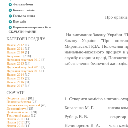
Фотоальбоми
Каталог сайтів
Гостьова книга
Про організ
Про сайт
Нормативно-правова база.
СКАЧАТИ ФАЙЛИ
На виконання Закону України "П
КАТЕГОРІЇ РОЗДІЛУ
Закону України "Про пожежн
Накази 2012
[17]
Миронівської РДА, Положення пр
Накази 2011
[16]
навчально-виховного процесу в 
Накази 2010
[1]
Актуально!
[318]
службу охорони праці, Положення
Державні закупівлі 2012
[2]
забезпечення безпечної життєдіял
Накази 2013
[14]
Державні закупівлі 2013
[2]
Державні закупівлі 2014
[1]
Накази 2014
[10]
Накази 2015
[22]
Накази 2016
[31]
Накази 2017
[14]
СКАЧАТИ
1. Створити комісію з питань охор
Охорона праці
[81]
Пожежна безпека
[22]
Безпека життєдіяльності
[43]
Коваленко М. Г.
– голова комі
Дорожній рух
[15]
Цивільний захист
[30]
Технічний відділ
[12]
Рубець В. В.
– секретар 
Накази 2011
[14]
Накази 2012
[17]
Нечипоренко В. А.
– член коміс
Накази 2013
[14]