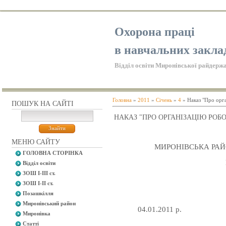
Охорона праці
в навчальних закла
Відділ освіти Миронівської райдержа
Головна
»
2011
»
Січень
»
4
» Наказ "Про орга
ПОШУК НА САЙТІ
НАКАЗ "ПРО ОРГАНІЗАЦІЮ РОБО
МЕНЮ САЙТУ
МИРОНІВСЬКА РАЙ
ГОЛОВНА СТОРІНКА
Відділ освіти
ЗОШ І-ІІІ ст.
ЗОШ І-ІІ ст.
Позашкілля
Миронівський район
04.01.2011 р.
Миронівка
Статті