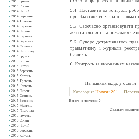
охорони праці всіх працівників на
2013 Грудень
2014 Січень
5.4. Поставити на контроль роб
2014 Лютий
профілактики всіх видів травмати
2014 Березень
2014 Травень
5.5. Своєчасно організовувати п
2014 Червень
2014 Липень
життєдіяльності та пожежної безп
2014 Серпень
2014 Вересень
5.6. Суворо дотримуватись прав
2014 Жовтень
травматизму і журналів реєстр
2014 Листопад
безпеки.
2014 Грудень
2015 Січень
6. Контроль за виконанням наказ
2015 Лютий
2015 Березень
2015 Квітень
2015 Травень
Начальник відділу освіти
2015 Червень
2015 Липень
Категорія
:
Накази 2011
|
Перегл
2015 Серпень
2015 Вересень
Всього коментарів
:
0
2015 Жовтень
Додавати коментарі
2015 Листопад
2015 Грудень
2016 Січень
2016 Лютий
2016 Березень
2016 Квітень