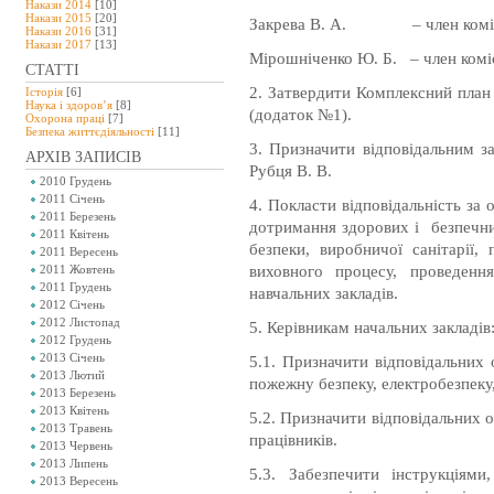
Накази 2014
[10]
Накази 2015
[20]
Закрева В. А.
– член комі
Накази 2016
[31]
Накази 2017
[13]
Мірошніченко Ю. Б.
– член коміс
СТАТТІ
2. Затвердити Комплексний план 
Історія
[6]
Наука і здоров’я
[8]
(додаток №1).
Охорона праці
[7]
Безпeка життєдіяльності
[11]
3. Призначити відповідальним за
АРХІВ ЗАПИСІВ
Рубця В. В.
2010 Грудень
2011 Січень
4. Покласти відповідальність за 
2011 Березень
дотримання здорових і
безпечни
2011 Квітень
безпеки, виробничої санітарії,
2011 Вересень
виховного процесу, проведення
2011 Жовтень
2011 Грудень
навчальних закладів.
2012 Січень
2012 Листопад
5. Керівникам начальних закладів
2012 Грудень
2013 Січень
5.1. Призначити відповідальних о
2013 Лютий
пожежну безпеку, електробезпеку,
2013 Березень
2013 Квітень
5.2. Призначити відповідальних о
2013 Травень
працівників.
2013 Червень
2013 Липень
5.3. Забезпечити інструкціям
2013 Вересень