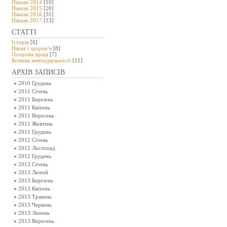
Накази 2014
[10]
Накази 2015
[20]
Накази 2016
[31]
Накази 2017
[13]
СТАТТІ
Історія
[6]
Наука і здоров’я
[8]
Охорона праці
[7]
Безпeка життєдіяльності
[11]
АРХІВ ЗАПИСІВ
2010 Грудень
2011 Січень
2011 Березень
2011 Квітень
2011 Вересень
2011 Жовтень
2011 Грудень
2012 Січень
2012 Листопад
2012 Грудень
2013 Січень
2013 Лютий
2013 Березень
2013 Квітень
2013 Травень
2013 Червень
2013 Липень
2013 Вересень