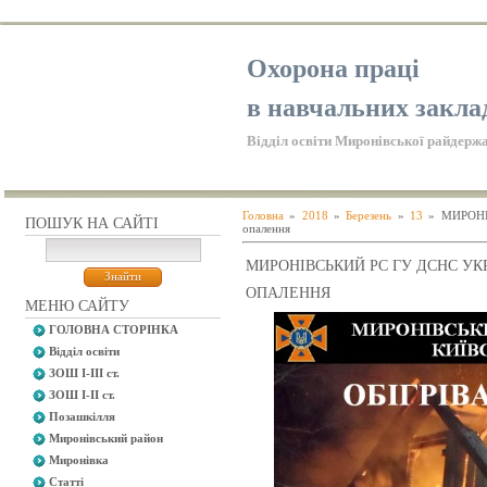
Охорона праці
в навчальних закла
Відділ освіти Миронівської райдержа
Головна
»
2018
»
Березень
»
13
» МИРОНІВ
ПОШУК НА САЙТІ
опалення
МИРОНІВСЬКИЙ РС ГУ ДСНС УКР
ОПАЛЕННЯ
МЕНЮ САЙТУ
ГОЛОВНА СТОРІНКА
Відділ освіти
ЗОШ І-ІІІ ст.
ЗОШ І-ІІ ст.
Позашкілля
Миронівський район
Миронівка
Статті