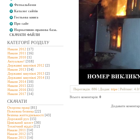
Фотоальбоми
Каталог сайтів
Гостьова книга
Про сайт
Нормативно-правова база.
СКАЧАТИ ФАЙЛИ
КАТЕГОРІЇ РОЗДІЛУ
Накази 2012
[17]
Накази 2011
[16]
Накази 2010
[1]
Актуально!
[318]
Державні закупівлі 2012
[2]
Накази 2013
[14]
Державні закупівлі 2013
[2]
Державні закупівлі 2014
[1]
Накази 2014
[10]
Накази 2015
[22]
Переглядів
: 886 |
Додав
:
tripe
|
Рейтинг
:
4.0
/
Накази 2016
[31]
Накази 2017
[14]
Всього коментарів
:
0
СКАЧАТИ
Додавати коментарі
Охорона праці
[81]
Пожежна безпека
[22]
Безпека життєдіяльності
[43]
Дорожній рух
[15]
Цивільний захист
[30]
Технічний відділ
[12]
Накази 2011
[14]
Накази 2012
[17]
Накази 2013
[14]