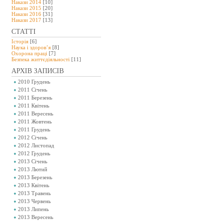
Накази 2014
[10]
Накази 2015
[20]
Накази 2016
[31]
Накази 2017
[13]
СТАТТІ
Історія
[6]
Наука і здоров’я
[8]
Охорона праці
[7]
Безпeка життєдіяльності
[11]
АРХІВ ЗАПИСІВ
2010 Грудень
2011 Січень
2011 Березень
2011 Квітень
2011 Вересень
2011 Жовтень
2011 Грудень
2012 Січень
2012 Листопад
2012 Грудень
2013 Січень
2013 Лютий
2013 Березень
2013 Квітень
2013 Травень
2013 Червень
2013 Липень
2013 Вересень