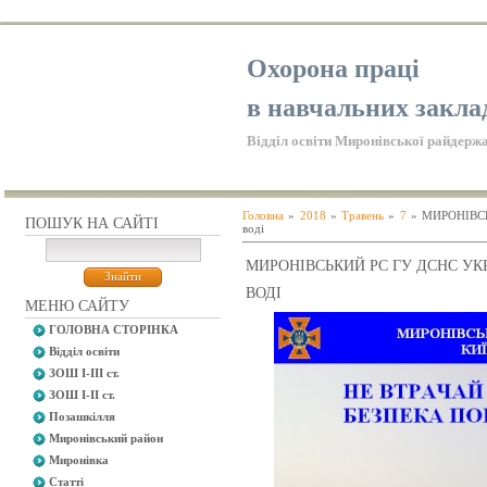
Охорона праці
в навчальних закла
Відділ освіти Миронівської райдержа
Головна
»
2018
»
Травень
»
7
» МИРОНІВСЬ
ПОШУК НА САЙТІ
воді
МИРОНІВСЬКИЙ РС ГУ ДСНС УКР
ВОДІ
МЕНЮ САЙТУ
ГОЛОВНА СТОРІНКА
Відділ освіти
ЗОШ І-ІІІ ст.
ЗОШ І-ІІ ст.
Позашкілля
Миронівський район
Миронівка
Статті