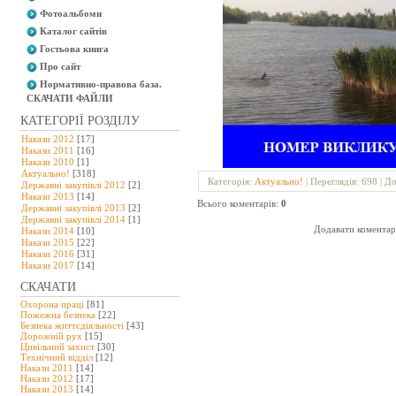
Фотоальбоми
Каталог сайтів
Гостьова книга
Про сайт
Нормативно-правова база.
СКАЧАТИ ФАЙЛИ
КАТЕГОРІЇ РОЗДІЛУ
Накази 2012
[17]
Накази 2011
[16]
Накази 2010
[1]
Актуально!
[318]
Категорія
:
Актуально!
|
Переглядів
: 698 |
До
Державні закупівлі 2012
[2]
Накази 2013
[14]
Всього коментарів
:
0
Державні закупівлі 2013
[2]
Державні закупівлі 2014
[1]
Додавати коментарі
Накази 2014
[10]
Накази 2015
[22]
Накази 2016
[31]
Накази 2017
[14]
СКАЧАТИ
Охорона праці
[81]
Пожежна безпека
[22]
Безпека життєдіяльності
[43]
Дорожній рух
[15]
Цивільний захист
[30]
Технічний відділ
[12]
Накази 2011
[14]
Накази 2012
[17]
Накази 2013
[14]