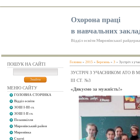
Охорона праці
в навчальних закла
Відділ освіти Миронівської райдержа
Головна
»
2015
»
Березень
»
3
» Зустріч з уча
ПОШУК НА САЙТІ
ЗУСТРІЧ З УЧАСНИКОМ АТО В М
ІІІ СТ. №3
МЕНЮ САЙТУ
«Дякуємо за мужність!»
ГОЛОВНА СТОРІНКА
Відділ освіти
ЗОШ І-ІІІ ст.
ЗОШ І-ІІ ст.
Позашкілля
Миронівський район
Миронівка
Статті