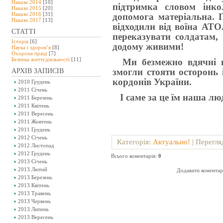
Накази 2014
[10]
підтримка словом інк
Накази 2015
[20]
Накази 2016
[31]
допомога матеріальна. П
Накази 2017
[13]
відходили від воїна АТ
СТАТТІ
переказувати солдатам, 
Історія
[6]
додому живими!
Наука і здоров’я
[8]
Охорона праці
[7]
Безпeка життєдіяльності
[11]
Ми безмежно вдячні н
змогли стояти осторонь 
АРХІВ ЗАПИСІВ
кордонів України.
2010 Грудень
2011 Січень
І саме за це їм наша люд
2011 Березень
2011 Квітень
2011 Вересень
2011 Жовтень
2011 Грудень
2012 Січень
Категорія
:
Актуально!
|
Перегля
2012 Листопад
2012 Грудень
Всього коментарів
:
0
2013 Січень
2013 Лютий
Додавати коментарі
2013 Березень
2013 Квітень
2013 Травень
2013 Червень
2013 Липень
2013 Вересень