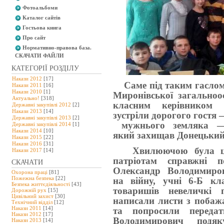
Фотоальбоми
Каталог сайтів
Гостьова книга
Про сайт
Нормативно-правова база.
СКАЧАТИ ФАЙЛИ
КАТЕГОРІЇ РОЗДІЛУ
Накази 2012
[17]
Саме під таким гаслом 
Накази 2011
[16]
Накази 2010
[1]
Миронівської загальноо
Актуально!
[318]
класним керівником
Державні закупівлі 2012
[2]
Накази 2013
[14]
зустріли дорогого гостя
Державні закупівлі 2013
[2]
мужнього земляка —
Державні закупівлі 2014
[1]
Накази 2014
[10]
який захищав Донецький
Накази 2015
[22]
Накази 2016
[31]
Хвилюючою була ця 
Накази 2017
[14]
патріотам справжні п
СКАЧАТИ
Олександр Володимирови
Охорона праці
[81]
Пожежна безпека
[22]
на війну, учні 6-Б кл
Безпека життєдіяльності
[43]
товаришів невеличкі 
Дорожній рух
[15]
Цивільний захист
[30]
написали листи з побаж
Технічний відділ
[12]
Накази 2011
[14]
та попросили переда
Накази 2012
[17]
Володимирович подяку
Накази 2013
[14]