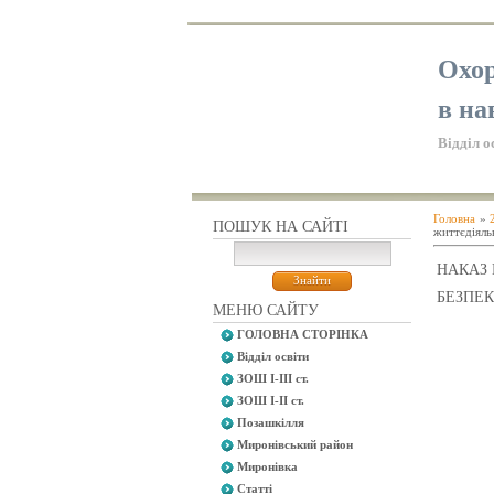
Охор
в на
Відділ о
Головна
»
ПОШУК НА САЙТІ
життєдіяль
НАКАЗ 
БЕЗПЕК
МЕНЮ САЙТУ
ГОЛОВНА СТОРІНКА
Відділ освіти
ЗОШ І-ІІІ ст.
ЗОШ І-ІІ ст.
Позашкілля
Миронівський район
Миронівка
Статті