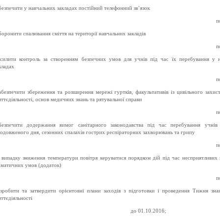
безпечити у навчальних закладах постійний телефонний зв’язок
п
боронити спалювання сміття на території навчальних закладів
п
силити контроль за створенням безпечних умов для учнів під час їх перебування у 
кладах
п
безпечити збереження та розширення мережі гуртків, факультативів із цивільного захист
ттєдіяльності, основ медичних знань та рятувальної справи
п
безпечити додержання вимог санітарного законодавства під час перебування учнів
одовженого дня, сезонних спалахів гострих респіраторних захворювань та грипу
п
випадку зниження температури повітря керуватися порядком дій під час несприятливих
іматичних умов (додаток)
п
зробити та затвердити орієнтовні плани заходів з підготовки і проведення Тижня зна
ттєдіяльності
о 01.10.2016;