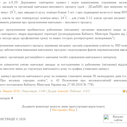
о до п.9.20/ Державних санітарних правил і норм влаштування, утримання загальн
х закладів та організації навчально-виховного процесу (далі – ДСанПіН) при зниженні т
°
 мінус 20
С, при швидкості руху повітря більше 5 м/с і при підвищенні вологості вище 80%
°
х класів та при температурі повітря мінус 24
С – для учнів 5-12 класів органи місцевої 
ймають рішення про призупинення навчально – виховного процесу.
про призупинення приймається районними (міськими) органами виконавчої влади за
санітарного лікаря відповідної території (розпорядження Кабінету Міністрів України від 
 заходи щодо профілактики грипу та інших гострих респіраторних захворювань”).
зупинення навчального процесу керівники місцевих органів управління освітою та ЗНЗ пов
до забезпечення виконання навчальних програм і недопущення фактів перевантаження школя
яхи: організація дистанційного навчання чи/або ущільнення навчального матеріалу.
и кліматичні умови навчальні заклади за погодженням із районними (міськими) відділ
о вносити зміни до структури навчального року та графіка учнівських канікул.
 канікул протягом навчального року не повинна становити менше 30 календарних днів (ст.
“Про загальну середню освіту”, п. 42 Положення про загальноосвітній навчальни
ного постановою Кабінету Міністрів України від 27.08.2010 № 778).
я
:
Накази 2016
|
Переглядів
: 1148 |
Додав
:
lomond
|
Рейтинг
:
4.0
/
2
ентарів
:
0
Додавати коментарі можуть лише зареєстровані користувачі.
[
Реєстрація
|
Вхід
]
ІСТРАЦІЇ © 2026