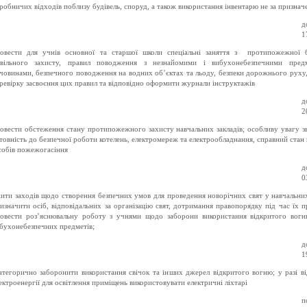
робничих відходів поблизу будівель, споруд, а також використання інвентарю не за призна
д
1
овести для учнів основної та старшої школи спеціальні заняття з протипожежної б
вільного захисту, правил поводження з незнайомими і вибухонебезпечними пред
човинами, безпечного поводження на водних об’єктах та льоду, безпеки дорожнього руху,
ревірку засвоєння цих правил та відповідно оформити журнали інструктажів
д
2
овести обстеження стану протипожежного захисту навчальних закладів; особливу увагу з
товність до безпечної роботи котелень, електромереж та електрообладнання, справний стан
собів пожежогасіння
д
0
ити заходів щодо створення безпечних умов для проведення новорічних свят у навчальних
изначити осіб, відповідальних за організацію свят, дотримання правопорядку під час їх п
овести роз’яснювальну роботу з учнями щодо заборони використання відкритого вогн
бухонебезпечних предметів;
д
1
тегорично заборонити використання свічок та інших джерел відкритого вогню; у разі в
ектроенергії для освітлення приміщень використовувати електричні ліхтарі
п