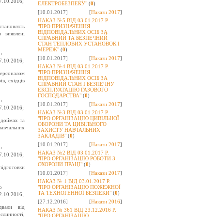
7.10.2016;
ЕЛЕКТРОБЕЗПЕКУ"
(
0
)
[10.01.2017]
[
Накази 2017
]
НАКАЗ №5 ВІД 03.01.2017 Р.
 становлять
"ПРО ПРИЗНАЧЕННЯ
ВІДПОВІДАЛЬНИХ ОСІБ ЗА
о виявлені
СПРАВНИЙ ТА БЕЗПЕЧНИЙ
СТАН ТЕПЛОВИХ УСТАНОВОК І
МЕРЕЖ"
(
0
)
о
[10.01.2017]
[
Накази 2017
]
7.10.2016;
НАКАЗ №4 ВІД 03.01.2017 Р.
"ПРО ПРИЗНАЧЕННЯ
персоналом
ВІДПОВІДАЛЬНИХ ОСІБ ЗА
в, східців
СПРАВНИЙ СТАН І БЕЗПЕЧНУ
ЕКСПЛУАТАЦІЮ ГАЗОВОГО
ГОСПОДАРСТВА"
(
0
)
о
[10.01.2017]
[
Накази 2017
]
7.10.2016;
НАКАЗ №3 ВІД 03.01.2017 Р.
"ПРО ОРГАНІЗАЦІЮ ЦИВІЛЬНОЇ
одоймах та
ОБОРОНИ ТА ЦИВІЛЬНОГО
навчальних
ЗАХИСТУ НАВЧАЛЬНИХ
ЗАКЛАДІВ"
(
0
)
[10.01.2017]
[
Накази 2017
]
о
НАКАЗ №2 ВІД 03.01.2017 Р.
7.10.2016;
"ПРО ОРГАНІЗАЦІЮ РОБОТИ З
ОХОРОНИ ПРАЦІ"
(
0
)
підготовки
[10.01.2017]
[
Накази 2017
]
НАКАЗ № 1 ВІД 03.01.2017 Р.
о
"ПРО ОРГАНІЗАЦІЮ ПОЖЕЖНОЇ
ТА ТЕХНОГЕННОЇ БЕЗПЕКИ"
(
0
)
2.10.2016;
[27.12.2016]
[
Накази 2016
]
двали від
НАКАЗ № 361 ВІД 23.12.2016 Р.
линності,
"ПРО ОРГАНІЗАЦІЮ