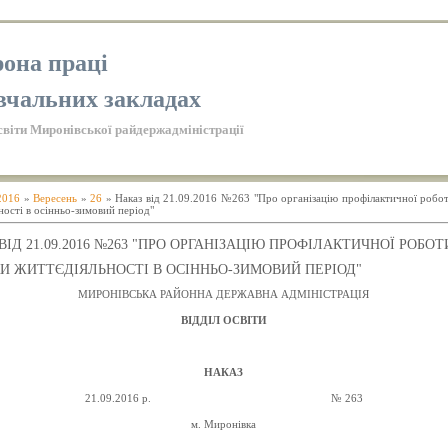
она праці
вчальних закладах
світи Миронівської райдержадміністрації
2016
»
Вересень
»
26
» Наказ від 21.09.2016 №263 "Про організацію профілактичної робот
ності в осінньо-зимовий період"
ВІД 21.09.2016 №263 "ПРО ОРГАНІЗАЦІЮ ПРОФІЛАКТИЧНОЇ РОБОТ
И ЖИТТЄДІЯЛЬНОСТІ В ОСІННЬО-ЗИМОВИЙ ПЕРІОД"
МИРОНІВСЬКА РАЙОННА ДЕРЖАВНА АДМІНІСТРАЦІЯ
ВІДДІЛ ОСВІТИ
НАКАЗ
21.09.2016 р. № 263
м. Миронівка