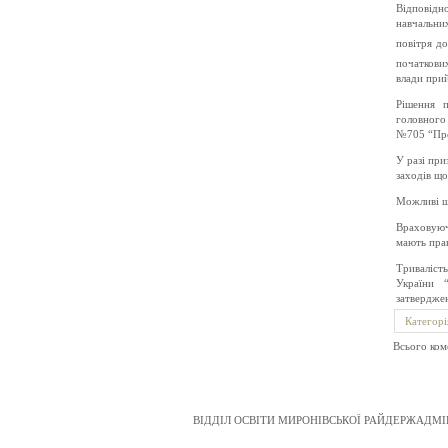
Відповідн
навчальни
повітря до
початкови
влади при
Рішення 
головного 
№705 “Про
У разі при
заходів що
Можливі шл
Враховуюч
мають прав
Тривалість
України 
затвердже
Категорі
Всього ком
ВІДДІЛ ОСВІТИ МИРОНІВСЬКОЇ РАЙДЕРЖАДМІН