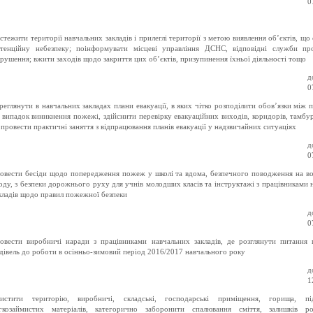
0
стежити території навчальних закладів і прилеглі території з метою виявлення об’єктів, що
тенційну небезпеку; поінформувати місцеві управління ДСНС, відповідні служби пр
рушення; вжити заходів щодо закриття цих об’єктів, призупинення їхньої діяльності тощо
д
0
реглянути в навчальних закладах плани евакуації, в яких чітко розподілити обов’язки між 
 випадок виникнення пожежі, здійснити перевірку евакуаційних виходів, коридорів, тамбурі
 провести практичні заняття з відпрацювання планів евакуації у надзвичайних ситуаціях
д
0
овести бесіди щодо попередження пожеж у школі та вдома, безпечного поводження на в
оду, з безпеки дорожнього руху для учнів молодших класів та інструктажі з працівниками 
кладів щодо правил пожежної безпеки
д
0
овести виробничі наради з працівниками навчальних закладів, де розглянути питання 
дівель до роботи в осінньо-зимовий період 2016/2017 навчального року
д
1
истити територію, виробничі, складські, господарські приміщення, горища, пі
гкозаймистих матеріалів, категорично заборонити спалювання сміття, залишків рос