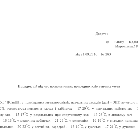
Додаток
до наказу відділ
Миронівської 
д 21.09.2016 № 263
Порядок дій під час несприятливих природних кліматичних умов
.5.5/ ДСанПіН у приміщеннях загальноосвітніх навчальних закладів (далі – ЗНЗ) вологість 
°
0%, температура повітря в класах і кабінетах – 17-20
С, у навчальних майстернях – 
°
°
му залі – 15-17
С, у роздягальнях при спортивному залі – 19-23
С, в актовому залі – 
°
°
°
 – 16-18
С, у медичних кабінетах – 21-23
С, у рекреаціях – 16-18
С, у спальних приміще
°
°
°
мивальних – 20-23
С, у вестибюлі, гардеробі – 16-19
С, у туалетах – 17-21
С, у душових 