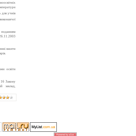
оосвітніх
емператури
 для учнів
виконавчої
 поданням
26.11.2003
инні вжити
рів.
ами освіти
 16 Закону
й заклад,