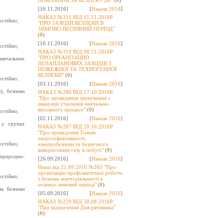
ПОКОЛІННЯ ЗА БЕЗПЕКУ ДР"
(
0
)
[16.11.2016]
[
Накази 2016
]
НАКАЗ №311 ВІД 11.11.2016Р.
остійно;
"ПРО ЗАХОДИ БЕЗПЕКИ В
ЗИМОВО-ВЕСНЯНИЙ ПЕРІОД"
(
0
)
[16.11.2016]
[
Накази 2016
]
остійно;
НАКАЗ №310 ВІД 08.11.2016Р.
"ПРО ОРГАНІЗАЦІЮ
навчальних
ПОЗАПЛАНОВИХ ЗАХОДІВ З
ПОЖЕЖНОЇ ТА ТЕХНОГЕННОЇ
БЕЗПЕКИ"
(
0
)
остійно;
[03.11.2016]
[
Накази 2016
]
у, безпеки
НАКАЗ №286 ВІД 17.10.2016Р.
"Про проведення тренування з
евакуації учасників навчально-
виховного процесу"
(
0
)
остійно;
[02.11.2016]
[
Накази 2016
]
 у групах
НАКАЗ №287 ВІД 20.10.2016Р.
"Про проведення Тижня
енергоефективності,
остійно;
електробезпеки та безпечного
використання газу в побуті"
(
0
)
 природно-
[26.09.2016]
[
Накази 2016
]
Наказ від 21.09.2016 №263 "Про
організацію профілактичної роботи
остійно;
з безпеки життєдіяльності в
осінньо-зимовий період"
(
0
)
нь безпеки
[05.09.2016]
[
Накази 2016
]
НАКАЗ №229 ВІД 30.08.2016Р.
"Про відзначення Дня рятівника"
(
0
)