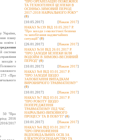
"ПРО ОРГАНІЗАЦІЮ ПОЖЕЖНОЇ
ТА ТЕХНОГЕННОЇ БЕЗПЕКИ В
ОСІННЬО-ЗИМОВИЙ ПЕРІОД
2017-2018 НАВЧАЛЬНОГО РОКУ"
(
0
)
[10.05.2017]
[
Накази 2017
]
НАКАЗ №139 ВІД 10.05.2017 Р.
"Про заходи з екологічної безпеки
у України,
та запобігання надзвичайних
ення плану
ситуацій"
(
0
)
а освіти і
[26.01.2017]
[
Накази 2017
]
ередження
НАКАЗ №50 ВІД 26.01.2017 Р.
ій системи
"ПРО ЗАХОДИ БЕЗПЕКИ БІЛЯ
управління
ВОДОЙМ В ЗИМОВО-ВЕСНЯНИЙ
ПЕРІОД"
(
0
)
заходів з
Головного
[10.01.2017]
[
Накази 2017
]
ипожежного
НАКАЗ №8 ВІД 03.01.2017 Р.
 №273 «Про
"ПРО ЗАХОДИ ЩОДО
ЗАПОБІГАННЯ ВИПАДКАМ
авчального
ВИРОБНИЧОГО ТРАВМАТИЗМУ"
(
0
)
[10.01.2017]
[
Накази 2017
]
НАКАЗ №7 ВІД 03.01.2017 Р.
"ПРО РОБОТУ ЩОДО
ПОПЕРЕДЖЕННЯ
ТРАВМАТИЗМУ ПІД ЧАС
НАВЧАЛЬНО-ВИХОВНОГО
 № 50 "Про
ПРОЦЕСУ ТА В ПОБУТІ"
(
0
)
еріод 2016
[10.01.2017]
[
Накази 2017
]
2016/2017
НАКАЗ №6 ВІД 03.01.2017 Р.
"ПРО ПРИЗНАЧЕННЯ
ВІДПОВІДАЛЬНИХ ОСІБ ЗА
о
ЕЛЕКТРОГОСПОДАРСТВО ТА