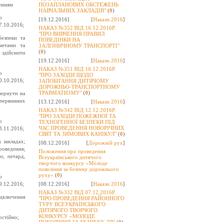
ченням
ПОЗАПЛАНОВИХ ОБСТЕЖЕНЬ
НАВЧАЛЬНИХ ЗАКЛАДІВ"
(
0
)
о
[19.12.2016]
[
Накази 2016
]
7.10.2016;
НАКАЗ №352 ВІД 16.12.2016Р.
"ПРО ВИВЧЕННЯ ПРАВИЛ
езпеки та
ПОВЕДІНКИ НА
метами та
ЗАЛІЗНИЧНОМУ ТРАНСПОРТІ"
(
0
)
 здійснити
[19.12.2016]
[
Накази 2016
]
НАКАЗ №351 ВІД 16.12.2016Р.
о
"ПРО ЗАХОДИ ЩОДО
0.10.2016;
ЗАПОБІГАННЯ ДИТЯЧОМУ
ДОРОЖНЬО-ТРАНСПОРТНОМУ
ТРАВМАТИЗМУ"
(
0
)
вернути на
 первинних
[13.12.2016]
[
Накази 2016
]
НАКАЗ №342 ВІД 12.12.2016Р.
"ПРО ЗАХОДИ ПОЖЕЖНОЇ ТА
о
ТЕХНОГЕННОЇ БЕЗПЕКИ ПІД
ЧАС ПРОВЕДЕННЯ НОВОРІЧНИХ
3.11.2016;
СВЯТ ТА ЗИМОВИХ КАНІКУЛ"
(
0
)
 закладах;
[08.12.2016]
[
Дорожній рух
]
роведення;
Положення про проведення
ю, петард,
Всеукраїнського дитячого
творчого конкурсу «Молоде
покоління за безпеку дорожнього
руху»
(
0
)
о
9.12.2016;
[08.12.2016]
[
Накази 2016
]
НАКАЗ №332 ВІД 07.12.2016Р.
ідключення
"ПРО ПРОВЕДЕННЯ РАЙОННОГО
ТУРУ ВСЕУКРАЇНСЬКОГО
ДИТЯЧОГО ТВОРЧОГО
КОНКУРСУ «МОЛОДЕ
остійно;