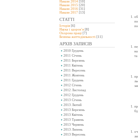
Накази 2014
[10]
Накази 2015
[20]
Накази 2016
[31]
Накази 2017
[13]
об
СТАТТІ
по
Історія
[6]
по
Наука і здоров’я
[8]
Охорона праці
[7]
Безпeка життєдіяльності
[11]
АРХІВ ЗАПИСІВ
пе
2010 Грудень
на
2011 Січень
та
2011 Березень
2011 Квітень
2011 Вересень
2011 Жовтень
пр
2011 Грудень
ль
2012 Січень
за
2012 Листопад
2012 Грудень
2013 Січень
2013 Лютий
пр
2013 Березень
бу
2013 Квітень
2013 Травень
2013 Червень
2013 Липень
оч
2013 Вересень
ле