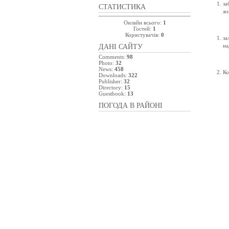
з
СТАТИСТИКА
жи
Онлайн всього:
1
жов
Гостей:
1
Користувачів:
0
за
на
ДАНІ САЙТУ
Comments:
98
п
Photo:
32
News:
458
Ко
Downloads:
322
Publisher:
32
Directory:
15
Guestbook:
13
ПОГОДА В РАЙОНІ