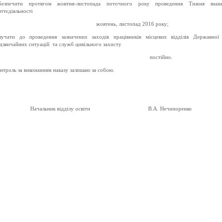
абезпечити протягом жовтня-листопада поточного року проведення Тижня знан
ттєдіяльності
тень, листопад 2016 року;
лучати до проведення зазначених заходів працівників місцевих відділів Державної
дзвичайних ситуацій та служб цивільного захисту
остійно.
нтроль за виконанням наказу залишаю за собою.
Начальник відділу освіти В.А. Нечипоренко