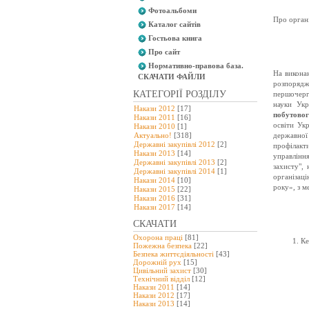
Фотоальбоми
Про органі
Каталог сайтів
Гостьова книга
Про сайт
Нормативно-правова база.
На викона
СКАЧАТИ ФАЙЛИ
розпорядж
КАТЕГОРІЇ РОЗДІЛУ
першочерг
науки Ук
Накази 2012
[17]
побутовог
Накази 2011
[16]
освіти Ук
Накази 2010
[1]
Актуально!
[318]
державно
Державні закупівлі 2012
[2]
профілакт
Накази 2013
[14]
управлінн
Державні закупівлі 2013
[2]
захисту",
Державні закупівлі 2014
[1]
організаці
Накази 2014
[10]
року», з м
Накази 2015
[22]
Накази 2016
[31]
Накази 2017
[14]
СКАЧАТИ
Охорона праці
[81]
Ке
Пожежна безпека
[22]
Безпека життєдіяльності
[43]
Дорожній рух
[15]
Цивільний захист
[30]
Технічний відділ
[12]
Накази 2011
[14]
Накази 2012
[17]
Накази 2013
[14]