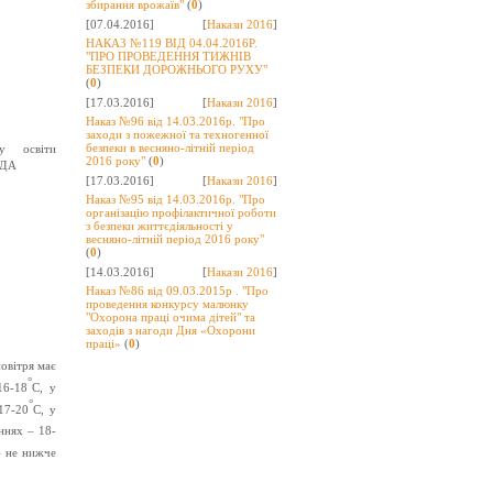
збирання врожаїв"
(
0
)
[07.04.2016]
[
Накази 2016
]
НАКАЗ №119 ВІД 04.04.2016Р.
"ПРО ПРОВЕДЕННЯ ТИЖНІВ
БЕЗПЕКИ ДОРОЖНЬОГО РУХУ"
(
0
)
[17.03.2016]
[
Накази 2016
]
Наказ №96 від 14.03.2016р. "Про
заходи з пожежної та техногенної
безпеки в весняно-літній період
у освіти
2016 року"
(
0
)
РДА
[17.03.2016]
[
Накази 2016
]
Наказ №95 від 14.03.2016р. "Про
організацію профілактичної роботи
з безпеки життєдіяльності у
весняно-літній період 2016 року"
(
0
)
[14.03.2016]
[
Накази 2016
]
Наказ №86 від 09.03.2015р . "Про
проведення конкурсу малюнку
"Охорона праці очима дітей" та
заходів з нагоди Дня «Охорони
праці»
(
0
)
повітря має
°
16-18
С, у
°
17-20
С, у
ннях – 18-
– не нижче