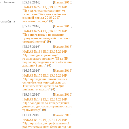
ь безпеки
[05.09.2016]
[
Накази 2016
]
НАКАЗ №228 ВІД 29.08.2016Р.
"Про організацію пожежної та
техногенної безпеки в осінньо-
зимовий період 2016-2017
навчального року"
(
0
)
 служби з
[05.09.2016]
[
Накази 2016
]
НАКАЗ №224 ВІД 26.08.2016Р.
"Про підготовку і проведення
тренування по евакуації і гасінню
умовної пожежі"
(
0
)
[25.05.2016]
[
Накази 2016
]
НАКАЗ №184 ВІД 23.05.2016Р.
"Про заходи з організації
громадського порядку, ТБ та ПБ
під час проведення свята «Останній
дзвоник» і вип..."
(
0
)
[16.05.2016]
[
Накази 2016
]
НАКАЗ №173 ВІД 13.05.2016Р.
"Про проведення Тижня знань з
основ безпеки життєдіяльності,
Тижня безпеки дитини та Дня
цивільного захисту"
(
0
)
[19.04.2016]
[
Накази 2016
]
НАКАЗ №142 ВІД 12.04.2016Р.
"Про заходи щодо попередження
дитячого дорожньо-транспортного
травматизму"
(
0
)
[11.04.2016]
[
Накази 2016
]
НАКАЗ №130 ВІД 07.04.2016Р.
"Про організацію профілактичної
роботи з пожежної безпеки під час