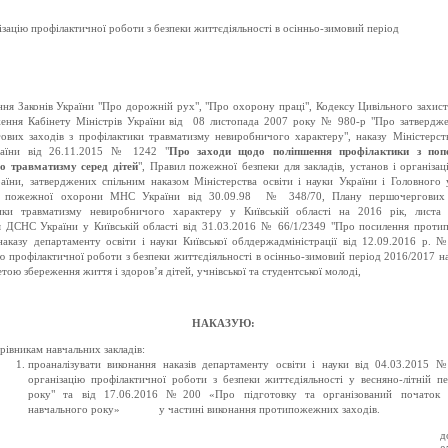
зацію профілактичної роботи з безпеки життєдіяльності в осінньо-зимовий період
ння Законів України "Про дорожній рух", "Про охорону праці", Кодексу Цивільного захист
ення Кабінету Міністрів України від 08 листопада 2007 року № 980-р "Про затвердж
ових заходів з профілактики травматизму невиробничого характеру", наказу Міністерств
раїни від 26.11.2015 № 1242 "
Про заходи щодо поліпшення
профілактики з поп
о травматизму серед дітей
", Правил пожежної безпеки для закладів, установ і організац
раїни, затверджених спільним наказом Міністерства освіти і науки України і Головного 
ї пожежної охорони МНС України від 30.09.98 № 348/70, Плану першочергових 
ики травматизму невиробничого характеру у Київській області на 2016 рік, листа 
я ДСНС України у Київській області від 31.03.2016 № 66/1/2349 "Про посилення прот
 наказу департаменту освіти і науки Київської облдержадміністрації від 12.09.2016 р.
ю профілактичної роботи з безпеки життєдіяльності в осінньо-зимовий період 2016/2017 н
етою збереження життя і здоров’я дітей, учнівської та студентської молоді,
НАКАЗУЮ:
рівникам навчальних закладів:
проаналізувати виконання наказів департаменту освіти і науки від 04.03.2015
організацію профілактичної роботи з безпеки життєдіяльності у весняно-літній п
року" та від 17.06.2016 №200 «Про підготовку та організований початок 
навчального року» у частині виконання протипожежних заходів.
д