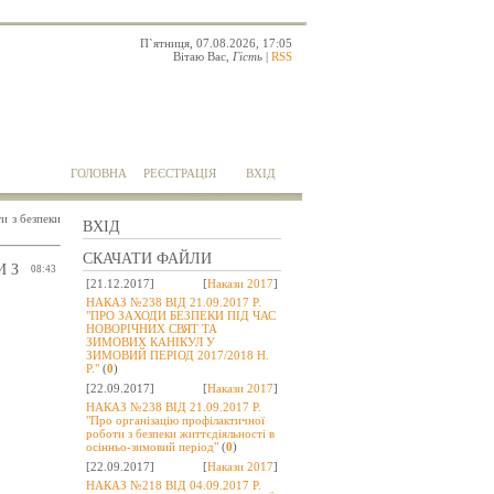
П`ятниця, 07.08.2026, 17:05
Вітаю Вас
,
Гість
|
RSS
ГОЛОВНА
РЕЄСТРАЦІЯ
ВХІД
и з безпеки
ВХІД
СКАЧАТИ ФАЙЛИ
И З
08:43
[21.12.2017]
[
Накази 2017
]
НАКАЗ №238 ВІД 21.09.2017 Р.
"ПРО ЗАХОДИ БЕЗПЕКИ ПІД ЧАС
НОВОРІЧНИХ СВЯТ ТА
ЗИМОВИХ КАНІКУЛ У
ЗИМОВИЙ ПЕРІОД 2017/2018 Н.
Р."
(
0
)
[22.09.2017]
[
Накази 2017
]
НАКАЗ №238 ВІД 21.09.2017 Р.
"Про організацію профілактичної
роботи з безпеки життєдіяльності в
осінньо-зимовий період"
(
0
)
[22.09.2017]
[
Накази 2017
]
НАКАЗ №218 ВІД 04.09.2017 Р.