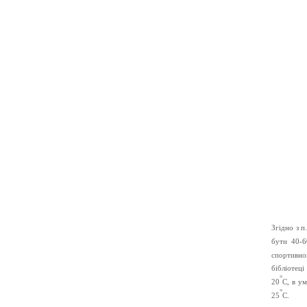
ві
Згідно з п
бути 40-6
спортивно
бібліотеці
°
20
С, в у
°
25
С.