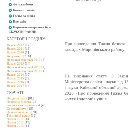
Фотоальбоми
Каталог сайтів
Гостьова книга
Про сайт
Нормативно-правова база.
СКАЧАТИ ФАЙЛИ
КАТЕГОРІЇ РОЗДІЛУ
Про проведення Тижня безпеки 
Накази 2012
[17]
Накази 2011
[16]
закладах Миронівського району
Накази 2010
[1]
Актуально!
[318]
Державні закупівлі 2012
[2]
Накази 2013
[14]
Державні закупівлі 2013
[2]
Державні закупівлі 2014
[1]
Накази 2014
[10]
На виконання статті 3 Зако
Накази 2015
[22]
Міністерства освіти і науки від 
Накази 2016
[31]
Накази 2017
[14]
і науки Київської обласної держ
СКАЧАТИ
2926 «Про проведення Тижня бе
Охорона праці
[81]
життя і здоров’я учнів
Пожежна безпека
[22]
Безпека життєдіяльності
[43]
Дорожній рух
[15]
Цивільний захист
[30]
Технічний відділ
[12]
Накази 2011
[14]
Накази 2012
[17]
Накази 2013
[14]