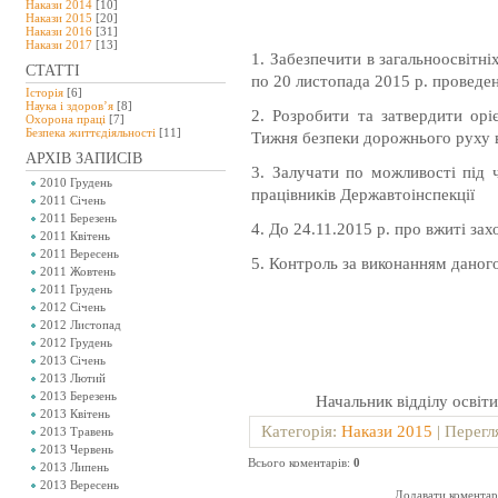
Накази 2014
[10]
Накази 2015
[20]
Накази 2016
[31]
Накази 2017
[13]
1. Забезпечити в загальноосвітн
СТАТТІ
по 20 листопада 2015 р. проведе
Історія
[6]
Наука і здоров’я
[8]
2. Розробити та затвердити оріє
Охорона праці
[7]
Безпeка життєдіяльності
[11]
Тижня безпеки дорожнього руху в
АРХІВ ЗАПИСІВ
3. Залучати по можливості під
2010 Грудень
працівників Державтоінспекції
2011 Січень
2011 Березень
4. До 24.11.2015 р. про вжиті зах
2011 Квітень
2011 Вересень
5. Контроль за виконанням даног
2011 Жовтень
2011 Грудень
2012 Січень
2012 Листопад
2012 Грудень
2013 Січень
2013 Лютий
2013 Березень
Начальник відді
2013 Квітень
Категорія
:
Накази 2015
|
Перегл
2013 Травень
2013 Червень
Всього коментарів
:
0
2013 Липень
2013 Вересень
Додавати коментарі