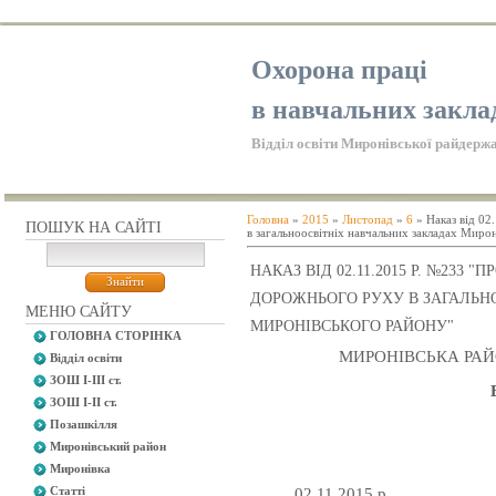
Охорона праці
в навчальних закла
Відділ освіти Миронівської райдержа
Головна
»
2015
»
Листопад
»
6
» Наказ від 0
ПОШУК НА САЙТІ
в загальноосвітніх навчальних закладах Миро
НАКАЗ ВІД 02.11.2015 Р. №233
ДОРОЖНЬОГО РУХУ В ЗАГАЛЬН
МЕНЮ САЙТУ
МИРОНІВСЬКОГО РАЙОНУ"
ГОЛОВНА СТОРІНКА
МИРОНІВСЬКА РАЙ
Відділ освіти
ЗОШ І-ІІІ ст.
ЗОШ І-ІІ ст.
Позашкілля
Миронівський район
Миронівка
Статті
02.11.201