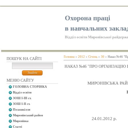
Охорона праці
в навчальних закла
Відділ освіти Миронівської райдержа
Головна
»
2012
»
Січень
»
30
» Наказ №46 "Пр
ПОШУК НА САЙТІ
НАКАЗ №46 "ПРО ОРГАНІЗАЦІЮ
МЕНЮ САЙТУ
МИРОНІВСЬКА РАЙ
ГОЛОВНА СТОРІНКА
Відділ освіти
ЗОШ І-ІІІ ст.
ЗОШ І-ІІ ст.
Позашкілля
Миронівський район
24.01.2012 р.
Миронівка
Статті