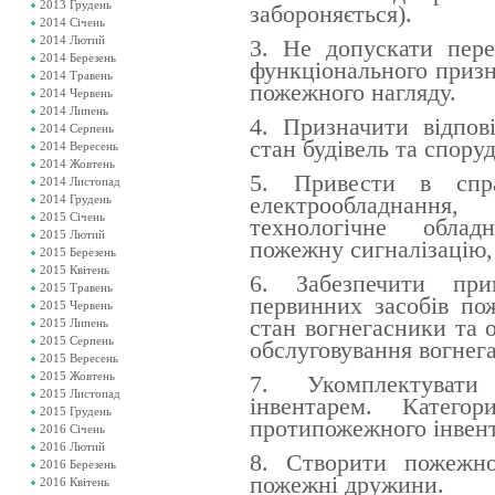
2013 Грудень
забороняється).
2014 Січень
2014 Лютий
3. Не допускати пере
2014 Березень
функціонального приз
2014 Травень
пожежного нагляду.
2014 Червень
2014 Липень
4. Призначити відпов
2014 Серпень
стан будівель та спору
2014 Вересень
2014 Жовтень
5. Привести в спр
2014 Листопад
електрообладнанн
2014 Грудень
2015 Січень
технологічне облад
2015 Лютий
пожежну сигналізацію,
2015 Березень
2015 Квітень
6. Забезпечити при
2015 Травень
первинних засобів по
2015 Червень
стан вогнегасники
та о
2015 Липень
2015 Серпень
обслуговування вогнега
2015 Вересень
2015 Жовтень
7. Укомплектуват
2015 Листопад
інвентарем. Катего
2015 Грудень
протипожежного інвент
2016 Січень
2016 Лютий
8. Створити пожежно-
2016 Березень
пожежні дружини.
2016 Квітень