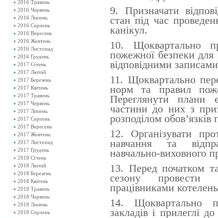
2016 Травень
9. Призначати відпов
2016 Червень
стан під час проведен
2016 Липень
2016 Серпень
канікул.
2016 Вересень
2016 Жовтень
10.
Щоквартально
п
2016 Листопад
пожежної безпеки для 
2016 Грудень
відповідними записами 
2017 Січень
2017 Лютий
11.
Щоквартально п
ер
2017 Березень
норм та правил поже
2017 Квітень
2017 Травень
Переглянути плани е
2017 Червень
частини
до них
з приз
2017 Липень
розподілом обов’язків 
2017 Серпень
2017 Вересень
12. Організувати про
2017 Жовтень
навчання та відпра
2017 Листопад
2017 Грудень
навчально-виховного п
2018 Січень
1
3
.
Перед початком та
2018 Лютий
2018 Березень
сезону п
ровести 
2018 Квітень
працівниками котелень
2018 Травень
2018 Червень
1
4
.
Щоквартально 
2018 Липень
закладів і прилеглі д
2018 Серпень