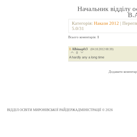
Начальник
В.
Категорія
:
Накази 2012
|
Перегл
5.0
/
31
Всього коментарів
:
1
1
Albinapft3
(04.10.2012 08:39)
0
A hardly any a long time
Додавати коментарі
ВІДДІЛ ОСВІТИ МИРОНІВСЬКОЇ РАЙДЕРЖАДМІНІСТРАЦІЇ © 2026