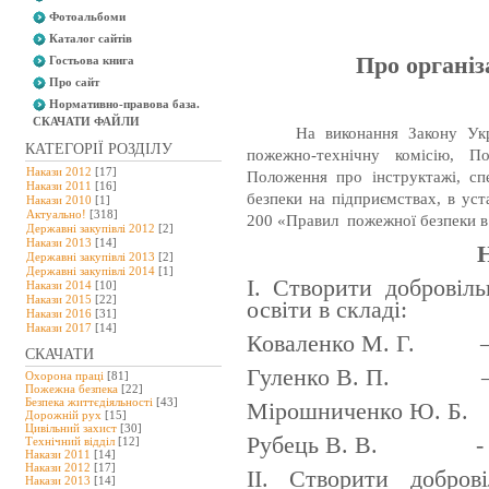
Фотоальбоми
Каталог сайтів
Про організ
Гостьова книга
Про сайт
Нормативно-правова база.
СКАЧАТИ ФАЙЛИ
На виконання Закону Ук
КАТЕГОРІЇ РОЗДІЛУ
пожежно-технічну комісію, 
Накази 2012
[17]
Положення про інструктажі, сп
Накази 2011
[16]
безпеки на підприємствах, в уст
Накази 2010
[1]
Актуально!
[318]
200 «Правил
пожежної безпеки в
Державні закупівлі 2012
[2]
Накази 2013
[14]
Державні закупівлі 2013
[2]
Державні закупівлі 2014
[1]
I. Створити добровіл
Накази 2014
[10]
Накази 2015
[22]
освіти в складі:
Накази 2016
[31]
Накази 2017
[14]
Коваленко М. Г. –
СКАЧАТИ
Гуленко В. П. – 
Охорона праці
[81]
Пожежна безпека
[22]
Безпека життєдіяльності
[43]
Мірошниченко Ю. Б. 
Дорожній рух
[15]
Цивільний захист
[30]
Рубець В. В. - ч
Технічний відділ
[12]
Накази 2011
[14]
Накази 2012
[17]
II. Створити добров
Накази 2013
[14]