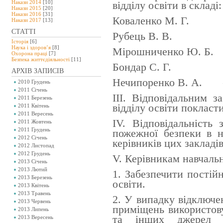
Накази 2014
[10]
відділу освіти в складі:
Накази 2015
[20]
Накази 2016
[31]
Коваленко М. Г. – г
Накази 2017
[13]
СТАТТІ
Рубець В. В.
–
Історія
[6]
Наука і здоров’я
[8]
Мірошниченко Ю. Б. -
Охорона праці
[7]
Безпeка життєдіяльності
[11]
Бондар С. Г. - ч
АРХІВ ЗАПИСІВ
Нечипоренко В. А.
– ч
2010 Грудень
2011 Січень
III. Відповідальним 
2011 Березень
відділу освіти покласт
2011 Квітень
2011 Вересень
IV. Відповідальність 
2011 Жовтень
2011 Грудень
пожежної безпеки в н
2012 Січень
керівників цих закладів
2012 Листопад
2012 Грудень
V. Керівникам навчальн
2013 Січень
2013 Лютий
1. Забезпечити постій
2013 Березень
освіти.
2013 Квітень
2013 Травень
2. У випадку відключен
2013 Червень
приміщень використову
2013 Липень
та інших джерел в
2013 Вересень