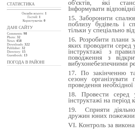
об'єктів, які стан
СТАТИСТИКА
І
нформувати відповідн
Онлайн всього:
1
1
5
. Заборонити спалюв
Гостей:
1
Користувачів:
0
поблизу будівель і с
ДАНІ САЙТУ
тільки у спеціально ві
Comments:
98
Photo:
32
1
6
.
Розробити плани з
News:
458
яких
проводити серед у
Downloads:
322
Publisher:
32
інструктажі з правил
Directory:
15
Guestbook:
13
поводження з відкр
вибухонебезпечними р
ПОГОДА В РАЙОНІ
1
7
. По закінченню т
сезону
організувати
п
прове
дення
необхідн
ої
1
8
. Провести серед 
інструктажі на період 
1
9
. Сприяти діяльно
дружин юних пожежник
VI. Контроль за викон