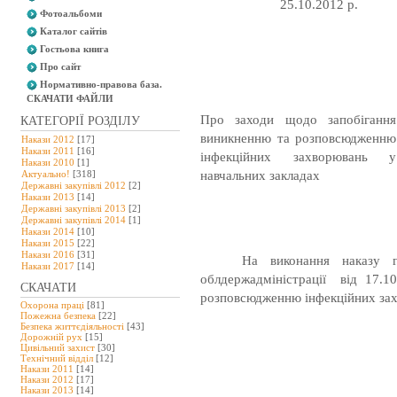
25.10.
Фотоальбоми
Каталог сайтів
Гостьова книга
Про сайт
Нормативно-правова база.
СКАЧАТИ ФАЙЛИ
Про заходи щодо запобігання
КАТЕГОРІЇ РОЗДІЛУ
виникненню та розповсюдженню
Накази 2012
[17]
Накази 2011
[16]
інфекційних захворювань у
Накази 2010
[1]
навчальних закладах
Актуально!
[318]
Державні закупівлі 2012
[2]
Накази 2013
[14]
Державні закупівлі 2013
[2]
Державні закупівлі 2014
[1]
Накази 2014
[10]
Накази 2015
[22]
Накази 2016
[31]
На виконання наказу г
Накази 2017
[14]
облдержадміністрації від 17.
СКАЧАТИ
розповсюдженню інфекційних зах
Охорона праці
[81]
Пожежна безпека
[22]
Безпека життєдіяльності
[43]
Дорожній рух
[15]
Цивільний захист
[30]
Технічний відділ
[12]
Накази 2011
[14]
Накази 2012
[17]
Накази 2013
[14]