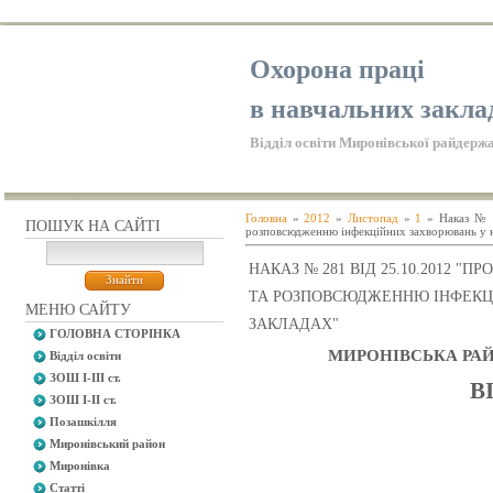
Охорона праці
в навчальних закла
Відділ освіти Миронівської райдержа
Головна
»
2012
»
Листопад
»
1
» Наказ № 2
ПОШУК НА САЙТІ
розповсюдженню інфекційних захворювань у н
НАКАЗ № 281 ВІД 25.10.2012 
ТА РОЗПОВСЮДЖЕННЮ ІНФЕКЦ
МЕНЮ САЙТУ
ЗАКЛАДАХ"
ГОЛОВНА СТОРІНКА
МИРОНІВСЬКА РАЙ
Відділ освіти
ЗОШ І-ІІІ ст.
В
ЗОШ І-ІІ ст.
Позашкілля
Миронівський район
Миронівка
Статті