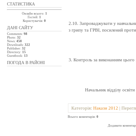
СТАТИСТИКА
Онлайн всього:
1
Гостей:
1
Користувачів:
0
2.10. Запроваджувати у навчальни
ДАНІ САЙТУ
з грипу та ГРВІ, посилений прот
Comments:
98
Photo:
32
News:
458
Downloads:
322
Publisher:
32
Directory:
15
Guestbook:
13
3. Контроль за виконанням цього
ПОГОДА В РАЙОНІ
Начальник відді
Категорія
:
Накази 2012
|
Перегл
Всього коментарів
:
0
Додавати коментарі