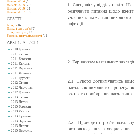
Накази 2014
[10]
1. Спеціалісту відділу освіти Шеп
Накази 2015
[20]
Накази 2016
[31]
розглянути питання щодо вжитт
Накази 2017
[13]
учасників навчально-виховного
СТАТТІ
інфекції.
Історія
[6]
Наука і здоров’я
[8]
Охорона праці
[7]
Безпeка життєдіяльності
[11]
АРХІВ ЗАПИСІВ
2010 Грудень
2011 Січень
2011 Березень
2. Керівникам навчальних закладі
2011 Квітень
2011 Вересень
2011 Жовтень
2011 Грудень
2.1. Суворо дотримуватись вимо
2012 Січень
навчально-виховного процесу, 
2012 Листопад
2012 Грудень
вологого прибирання навчальних
2013 Січень
2013 Лютий
2013 Березень
2013 Квітень
2013 Травень
2013 Червень
2.2. Проводити роз’яснювальн
2013 Липень
розповсюдження захворювання 
2013 Вересень