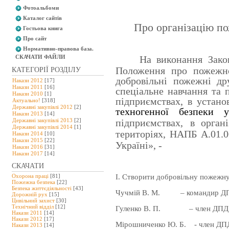
Фотоальбоми
Каталог сайтів
Про організацію по
Гостьова книга
Про сайт
Нормативно-правова база.
СКАЧАТИ ФАЙЛИ
На виконання Зако
Положення про пожежно
КАТЕГОРІЇ РОЗДІЛУ
добровільні пожежні д
Накази 2012
[17]
Накази 2011
[16]
спеціальне навчання та 
Накази 2010
[1]
підприємствах, в установ
Актуально!
[318]
Державні закупівлі 2012
[2]
техногенної безпеки 
Накази 2013
[14]
Державні закупівлі 2013
[2]
підприємствах,
в
органі
Державні закупівлі 2014
[1]
територіях
, НАПБ А.01.0
Накази 2014
[10]
Накази 2015
[22]
Україні»
, -
Накази 2016
[31]
Накази 2017
[14]
СКАЧАТИ
I. Створити добровільну пожежну 
Охорона праці
[81]
Пожежна безпека
[22]
Безпека життєдіяльності
[43]
Чучмій В. М.
– командир Д
Дорожній рух
[15]
Цивільний захист
[30]
Технічний відділ
[12]
Гуленко В. П. – член ДПД
Накази 2011
[14]
Накази 2012
[17]
Мірошниченко Ю. Б. - член ДП
Накази 2013
[14]