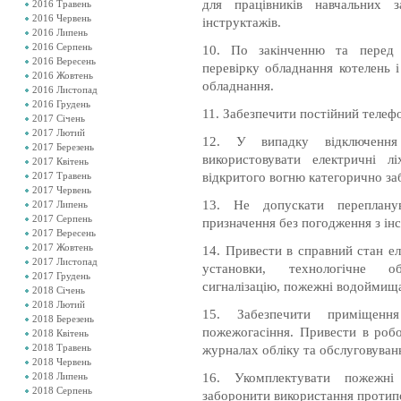
для працівників навчальних 
2016 Травень
2016 Червень
інструктажів.
2016 Липень
2016 Серпень
10.
По закінченню та перед 
2016 Вересень
перевір
ку
обладнання котелень і
2016 Жовтень
обладнання
.
2016 Листопад
2016 Грудень
11.
Забезпечити постійний телефон
2017 Січень
2017 Лютий
12.
У випадку відключення 
2017 Березень
використовувати
електричні
л
2017 Квітень
відкритого вогню категорично за
2017 Травень
2017 Червень
13.
Не допускати переплану
2017 Липень
2017 Серпень
призначення без погодження з
ін
2017 Вересень
2017 Жовтень
14
. Привести в справний стан е
2017 Листопад
установки, технологічне о
2017 Грудень
сигналізацію, пожежні водоймищ
2018 Січень
2018 Лютий
15
. Забезпечити приміщення
2018 Березень
пожежогасіння. Привести в ро
2018 Квітень
2018 Травень
журналах обліку та обслуговуванн
2018 Червень
16
. Укомплектувати пожежні
2018 Липень
2018 Серпень
заборонити використання протип