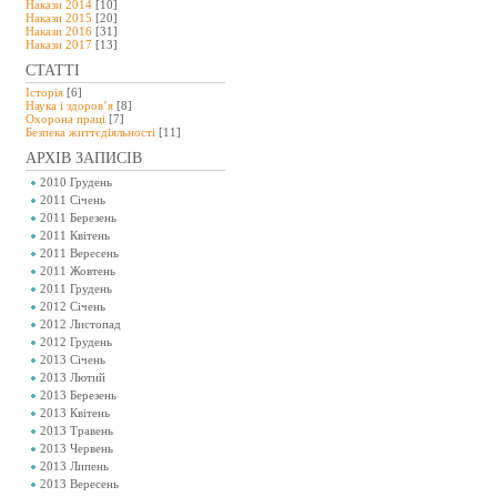
Накази 2014
[10]
Накази 2015
[20]
Накази 2016
[31]
Накази 2017
[13]
СТАТТІ
Історія
[6]
Наука і здоров’я
[8]
Охорона праці
[7]
Безпeка життєдіяльності
[11]
АРХІВ ЗАПИСІВ
2010 Грудень
2011 Січень
2011 Березень
2011 Квітень
2011 Вересень
2011 Жовтень
2011 Грудень
2012 Січень
2012 Листопад
2012 Грудень
2013 Січень
2013 Лютий
2013 Березень
2013 Квітень
2013 Травень
2013 Червень
2013 Липень
2013 Вересень