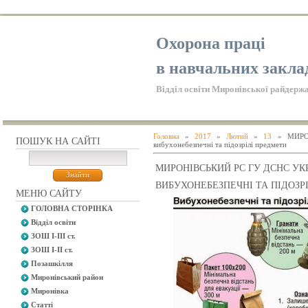
Охорона праці
в навчальних закла
Відділ освіти Миронівської райдержа
Головна
»
2017
»
Лютий
»
13
» МИРОН
ПОШУК НА САЙТІ
вибухонебезпечні та підозрілі предмети
МИРОНІВСЬКИЙ РС ГУ ДСНС УКР
ВИБУХОНЕБЕЗПЕЧНІ ТА ПІДОЗР
МЕНЮ САЙТУ
ГОЛОВНА СТОРІНКА
Відділ освіти
ЗОШ І-ІІІ ст.
ЗОШ І-ІІ ст.
Позашкілля
Миронівський район
Миронівка
Статті