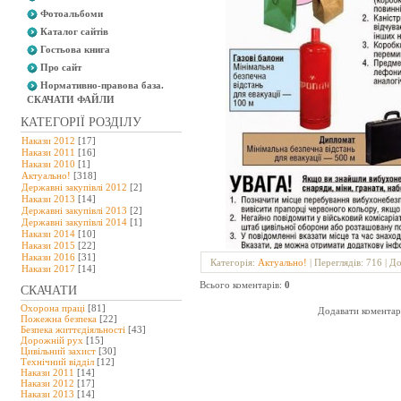
Фотоальбоми
Каталог сайтів
Гостьова книга
Про сайт
Нормативно-правова база.
СКАЧАТИ ФАЙЛИ
КАТЕГОРІЇ РОЗДІЛУ
Накази 2012
[17]
Накази 2011
[16]
Накази 2010
[1]
Актуально!
[318]
Державні закупівлі 2012
[2]
Накази 2013
[14]
Державні закупівлі 2013
[2]
Державні закупівлі 2014
[1]
Накази 2014
[10]
Накази 2015
[22]
Накази 2016
[31]
Категорія
:
Актуально!
|
Переглядів
: 716 |
До
Накази 2017
[14]
Всього коментарів
:
0
СКАЧАТИ
Охорона праці
[81]
Додавати коментарі
Пожежна безпека
[22]
Безпека життєдіяльності
[43]
Дорожній рух
[15]
Цивільний захист
[30]
Технічний відділ
[12]
Накази 2011
[14]
Накази 2012
[17]
Накази 2013
[14]