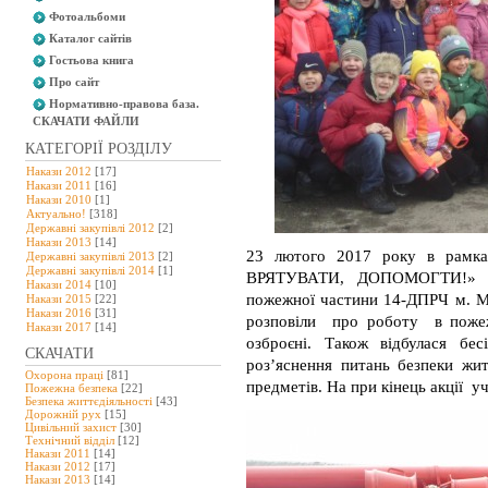
Фотоальбоми
Каталог сайтів
Гостьова книга
Про сайт
Нормативно-правова база.
СКАЧАТИ ФАЙЛИ
КАТЕГОРІЇ РОЗДІЛУ
Накази 2012
[17]
Накази 2011
[16]
Накази 2010
[1]
Актуально!
[318]
Державні закупівлі 2012
[2]
Накази 2013
[14]
23 лютого 2017
року в рамка
Державні закупівлі 2013
[2]
Державні закупівлі 2014
[1]
ВРЯТУВАТИ, ДОПОМОГТИ!» до
Накази 2014
[10]
пожежної частини 14-ДПРЧ м. Ми
Накази 2015
[22]
Накази 2016
[31]
розповіли про роботу в пожежн
Накази 2017
[14]
озброєні. Також відбулася бе
СКАЧАТИ
роз’яснення питань безпеки житт
Охорона праці
[81]
предметів. На при кінець акції 
Пожежна безпека
[22]
Безпека життєдіяльності
[43]
Дорожній рух
[15]
Цивільний захист
[30]
Технічний відділ
[12]
Накази 2011
[14]
Накази 2012
[17]
Накази 2013
[14]