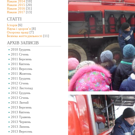
Накази 2014
[10]
Накази 2015
[20]
Накази 2016
[31]
Накази 2017
[13]
СТАТТІ
Історія
[6]
Наука і здоров’я
[8]
Охорона праці
[7]
Безпeка життєдіяльності
[11]
АРХІВ ЗАПИСІВ
2010 Грудень
2011 Січень
2011 Березень
2011 Квітень
2011 Вересень
2011 Жовтень
2011 Грудень
2012 Січень
2012 Листопад
2012 Грудень
2013 Січень
2013 Лютий
2013 Березень
2013 Квітень
2013 Травень
2013 Червень
2013 Липень
2013 Вересень