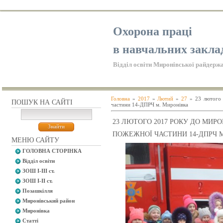
Охорона праці
в навчальних закла
Відділ освіти Миронівської райдержа
Головна
»
2017
»
Лютий
»
27
» 23 лютого 
ПОШУК НА САЙТІ
частини 14-ДПРЧ м. Миронівка
23 ЛЮТОГО 2017 РОКУ ДО МИР
ПОЖЕЖНОЇ ЧАСТИНИ 14-ДПРЧ 
МЕНЮ САЙТУ
ГОЛОВНА СТОРІНКА
Відділ освіти
ЗОШ І-ІІІ ст.
ЗОШ І-ІІ ст.
Позашкілля
Миронівський район
Миронівка
Статті