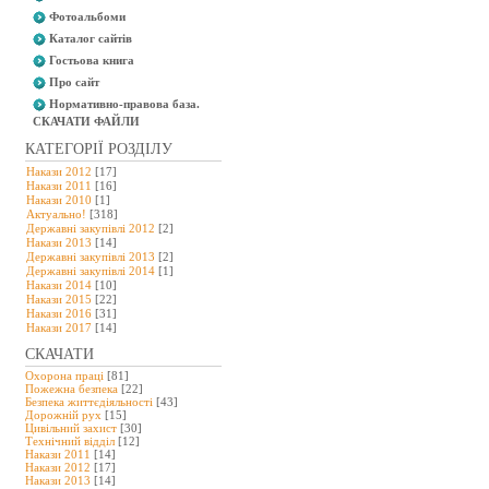
Фотоальбоми
Каталог сайтів
Гостьова книга
Про сайт
Нормативно-правова база.
СКАЧАТИ ФАЙЛИ
КАТЕГОРІЇ РОЗДІЛУ
Накази 2012
[17]
Накази 2011
[16]
Накази 2010
[1]
Актуально!
[318]
Державні закупівлі 2012
[2]
Накази 2013
[14]
Державні закупівлі 2013
[2]
Державні закупівлі 2014
[1]
Накази 2014
[10]
Накази 2015
[22]
Накази 2016
[31]
Накази 2017
[14]
СКАЧАТИ
Охорона праці
[81]
Пожежна безпека
[22]
Безпека життєдіяльності
[43]
Дорожній рух
[15]
Цивільний захист
[30]
Технічний відділ
[12]
Накази 2011
[14]
Накази 2012
[17]
Накази 2013
[14]