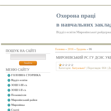
Охорона праці
в навчальних закла
Відділ освіти Миронівської райдержа
Головна
»
2016
»
Грудень
»
06
ПОШУК НА САЙТІ
МИРОНІВСЬКИЙ РС ГУ ДСНС УКР
Категорія:
Актуально!
|
Переглядів:
664
|
До
МЕНЮ САЙТУ
ГОЛОВНА СТОРІНКА
Відділ освіти
ЗОШ І-ІІІ ст.
ЗОШ І-ІІ ст.
Позашкілля
Миронівський район
Миронівка
Статті