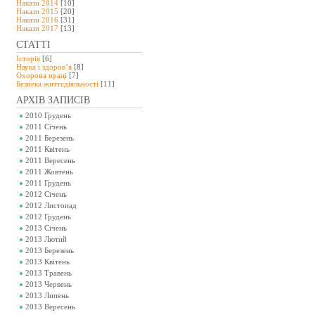
Накази 2014
[10]
Накази 2015
[20]
Накази 2016
[31]
Накази 2017
[13]
СТАТТІ
Історія
[6]
Наука і здоров’я
[8]
Охорона праці
[7]
Безпeка життєдіяльності
[11]
АРХІВ ЗАПИСІВ
2010 Грудень
2011 Січень
2011 Березень
2011 Квітень
2011 Вересень
2011 Жовтень
2011 Грудень
2012 Січень
2012 Листопад
2012 Грудень
2013 Січень
2013 Лютий
2013 Березень
2013 Квітень
2013 Травень
2013 Червень
2013 Липень
2013 Вересень