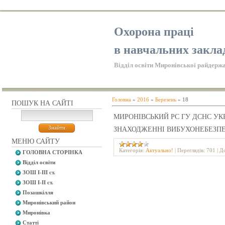
Охорона праці
в навчальних закла
Відділ освіти Миронівської райдержа
Головна
»
2016
»
Березень
»
18
ПОШУК НА САЙТІ
МИРОНІВСЬКИЙ РС ГУ ДСНС УКР
ЗНАХОДЖЕННІ ВИБУХОНЕБЕЗП
МЕНЮ САЙТУ
Категорія:
Актуально!
|
Переглядів:
701
|
До
ГОЛОВНА СТОРІНКА
Відділ освіти
ЗОШ І-ІІІ ст.
ЗОШ І-ІІ ст.
Позашкілля
Миронівський район
Миронівка
Статті