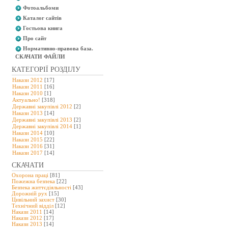
Фотоальбоми
Каталог сайтів
Гостьова книга
Про сайт
Нормативно-правова база.
СКАЧАТИ ФАЙЛИ
КАТЕГОРІЇ РОЗДІЛУ
Накази 2012
[17]
Накази 2011
[16]
Накази 2010
[1]
Актуально!
[318]
Державні закупівлі 2012
[2]
Накази 2013
[14]
Державні закупівлі 2013
[2]
Державні закупівлі 2014
[1]
Накази 2014
[10]
Накази 2015
[22]
Накази 2016
[31]
Накази 2017
[14]
СКАЧАТИ
Охорона праці
[81]
Пожежна безпека
[22]
Безпека життєдіяльності
[43]
Дорожній рух
[15]
Цивільний захист
[30]
Технічний відділ
[12]
Накази 2011
[14]
Накази 2012
[17]
Накази 2013
[14]