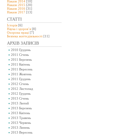
Накази 2014
[10]
Накази 2015
[20]
Накази 2016
[31]
Накази 2017
[13]
СТАТТІ
Історія
[6]
Наука і здоров’я
[8]
Охорона праці
[7]
Безпeка життєдіяльності
[11]
АРХІВ ЗАПИСІВ
2010 Грудень
2011 Січень
2011 Березень
2011 Квітень
2011 Вересень
2011 Жовтень
2011 Грудень
2012 Січень
2012 Листопад
2012 Грудень
2013 Січень
2013 Лютий
2013 Березень
2013 Квітень
2013 Травень
2013 Червень
2013 Липень
2013 Вересень