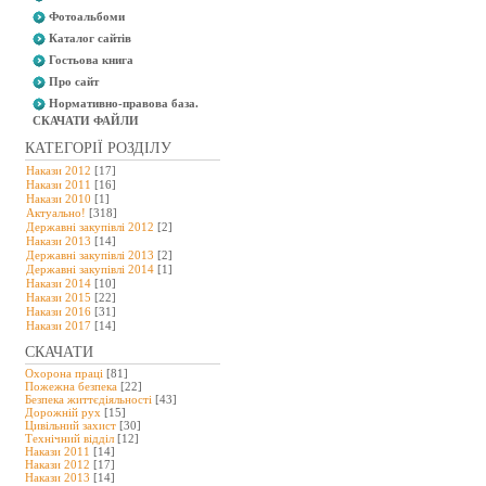
Фотоальбоми
Каталог сайтів
Гостьова книга
Про сайт
Нормативно-правова база.
СКАЧАТИ ФАЙЛИ
КАТЕГОРІЇ РОЗДІЛУ
Накази 2012
[17]
Накази 2011
[16]
Накази 2010
[1]
Актуально!
[318]
Державні закупівлі 2012
[2]
Накази 2013
[14]
Державні закупівлі 2013
[2]
Державні закупівлі 2014
[1]
Накази 2014
[10]
Накази 2015
[22]
Накази 2016
[31]
Накази 2017
[14]
СКАЧАТИ
Охорона праці
[81]
Пожежна безпека
[22]
Безпека життєдіяльності
[43]
Дорожній рух
[15]
Цивільний захист
[30]
Технічний відділ
[12]
Накази 2011
[14]
Накази 2012
[17]
Накази 2013
[14]