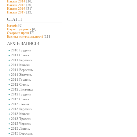
Накази 2014
[10]
Накази 2015
[20]
Накази 2016
[31]
Накази 2017
[13]
СТАТТІ
Історія
[6]
Наука і здоров’я
[8]
Охорона праці
[7]
Безпeка життєдіяльності
[11]
АРХІВ ЗАПИСІВ
2010 Грудень
2011 Січень
2011 Березень
2011 Квітень
2011 Вересень
2011 Жовтень
2011 Грудень
2012 Січень
2012 Листопад
2012 Грудень
2013 Січень
2013 Лютий
2013 Березень
2013 Квітень
2013 Травень
2013 Червень
2013 Липень
2013 Вересень