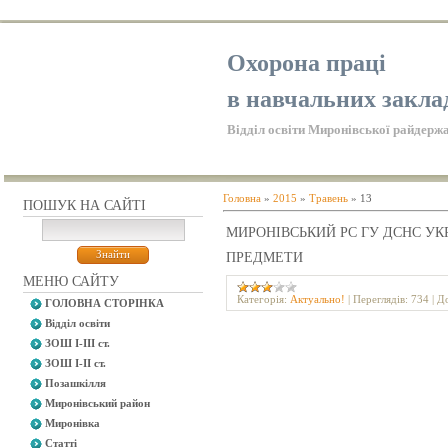
Охорона праці
в навчальних закла
Відділ освіти Миронівської райдержа
Головна
»
2015
»
Травень
»
13
ПОШУК НА САЙТІ
МИРОНІВСЬКИЙ РС ГУ ДСНС УКР
ПРЕДМЕТИ
МЕНЮ САЙТУ
Категорія:
Актуально!
|
Переглядів:
734
|
До
ГОЛОВНА СТОРІНКА
Відділ освіти
ЗОШ І-ІІІ ст.
ЗОШ І-ІІ ст.
Позашкілля
Миронівський район
Миронівка
Статті