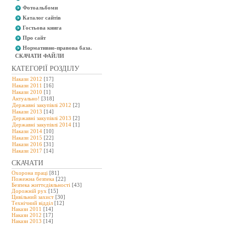
Фотоальбоми
Каталог сайтів
Гостьова книга
Про сайт
Нормативно-правова база.
СКАЧАТИ ФАЙЛИ
КАТЕГОРІЇ РОЗДІЛУ
Накази 2012
[17]
Накази 2011
[16]
Накази 2010
[1]
Актуально!
[318]
Державні закупівлі 2012
[2]
Накази 2013
[14]
Державні закупівлі 2013
[2]
Державні закупівлі 2014
[1]
Накази 2014
[10]
Накази 2015
[22]
Накази 2016
[31]
Накази 2017
[14]
СКАЧАТИ
Охорона праці
[81]
Пожежна безпека
[22]
Безпека життєдіяльності
[43]
Дорожній рух
[15]
Цивільний захист
[30]
Технічний відділ
[12]
Накази 2011
[14]
Накази 2012
[17]
Накази 2013
[14]