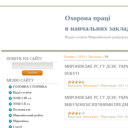
Охорона праці
в навчальних закла
Відділ освіти Миронівської райдержа
Головна
»
2014
»
Листопад
»
04
ПОШУК НА САЙТІ
МИРОНІВСЬКЕ РС ГУ ДСНС УКРА
ПОБУТІ
МЕНЮ САЙТУ
Категорія:
Актуально!
|
Переглядів:
1411
|
ГОЛОВНА СТОРІНКА
Відділ освіти
МИРОНІВСЬКЕ РС ГУ ДСНС УКРА
ЗОШ І-ІІІ ст.
ЗОШ І-ІІ ст.
ВИБУХОНЕБЕЗПЕЧНИМИ ПРЕД
Позашкілля
Миронівський район
Категорія:
Актуально!
|
Переглядів:
924
|
До
Миронівка
Статті