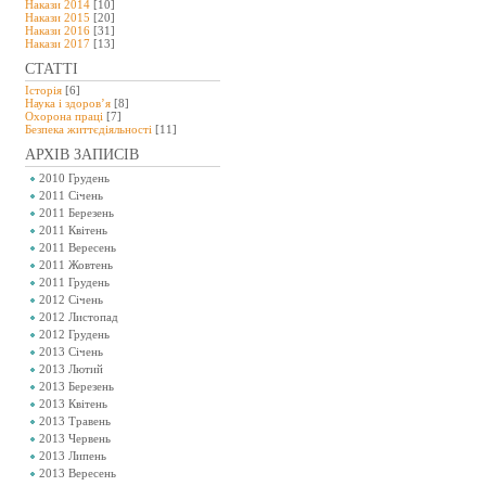
Накази 2014
[10]
Накази 2015
[20]
Накази 2016
[31]
Накази 2017
[13]
СТАТТІ
Історія
[6]
Наука і здоров’я
[8]
Охорона праці
[7]
Безпeка життєдіяльності
[11]
АРХІВ ЗАПИСІВ
2010 Грудень
2011 Січень
2011 Березень
2011 Квітень
2011 Вересень
2011 Жовтень
2011 Грудень
2012 Січень
2012 Листопад
2012 Грудень
2013 Січень
2013 Лютий
2013 Березень
2013 Квітень
2013 Травень
2013 Червень
2013 Липень
2013 Вересень