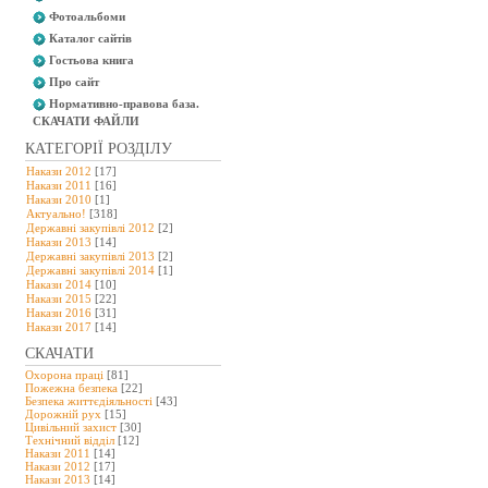
Фотоальбоми
Каталог сайтів
Гостьова книга
Про сайт
Нормативно-правова база.
СКАЧАТИ ФАЙЛИ
КАТЕГОРІЇ РОЗДІЛУ
Накази 2012
[17]
Накази 2011
[16]
Накази 2010
[1]
Актуально!
[318]
Державні закупівлі 2012
[2]
Накази 2013
[14]
Державні закупівлі 2013
[2]
Державні закупівлі 2014
[1]
Накази 2014
[10]
Накази 2015
[22]
Накази 2016
[31]
Накази 2017
[14]
СКАЧАТИ
Охорона праці
[81]
Пожежна безпека
[22]
Безпека життєдіяльності
[43]
Дорожній рух
[15]
Цивільний захист
[30]
Технічний відділ
[12]
Накази 2011
[14]
Накази 2012
[17]
Накази 2013
[14]