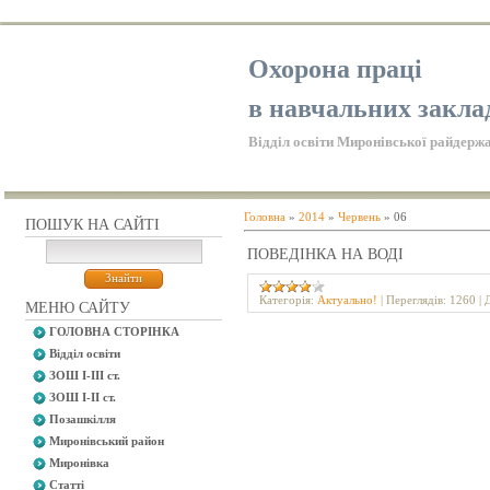
Охорона праці
в навчальних закла
Відділ освіти Миронівської райдержа
Головна
»
2014
»
Червень
»
06
ПОШУК НА САЙТІ
ПОВЕДІНКА НА ВОДІ
Категорія:
Актуально!
|
Переглядів:
1260
|
МЕНЮ САЙТУ
ГОЛОВНА СТОРІНКА
Відділ освіти
ЗОШ І-ІІІ ст.
ЗОШ І-ІІ ст.
Позашкілля
Миронівський район
Миронівка
Статті