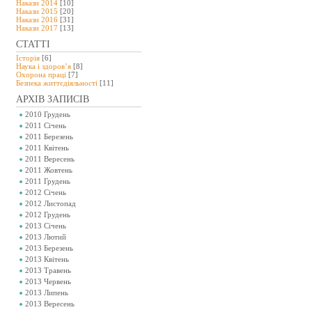
Накази 2014
[10]
Накази 2015
[20]
Накази 2016
[31]
Накази 2017
[13]
СТАТТІ
Історія
[6]
Наука і здоров’я
[8]
Охорона праці
[7]
Безпeка життєдіяльності
[11]
АРХІВ ЗАПИСІВ
2010 Грудень
2011 Січень
2011 Березень
2011 Квітень
2011 Вересень
2011 Жовтень
2011 Грудень
2012 Січень
2012 Листопад
2012 Грудень
2013 Січень
2013 Лютий
2013 Березень
2013 Квітень
2013 Травень
2013 Червень
2013 Липень
2013 Вересень