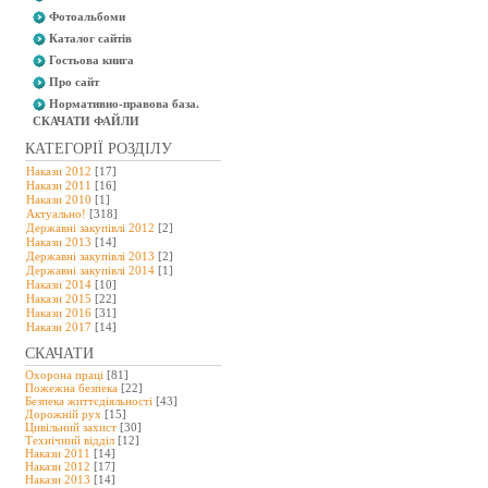
Фотоальбоми
Каталог сайтів
Гостьова книга
Про сайт
Нормативно-правова база.
СКАЧАТИ ФАЙЛИ
КАТЕГОРІЇ РОЗДІЛУ
Накази 2012
[17]
Накази 2011
[16]
Накази 2010
[1]
Актуально!
[318]
Державні закупівлі 2012
[2]
Накази 2013
[14]
Державні закупівлі 2013
[2]
Державні закупівлі 2014
[1]
Накази 2014
[10]
Накази 2015
[22]
Накази 2016
[31]
Накази 2017
[14]
СКАЧАТИ
Охорона праці
[81]
Пожежна безпека
[22]
Безпека життєдіяльності
[43]
Дорожній рух
[15]
Цивільний захист
[30]
Технічний відділ
[12]
Накази 2011
[14]
Накази 2012
[17]
Накази 2013
[14]