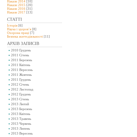
Накази 2014
[10]
Накази 2015
[20]
Накази 2016
[31]
Накази 2017
[13]
СТАТТІ
Історія
[6]
Наука і здоров’я
[8]
Охорона праці
[7]
Безпeка життєдіяльності
[11]
АРХІВ ЗАПИСІВ
2010 Грудень
2011 Січень
2011 Березень
2011 Квітень
2011 Вересень
2011 Жовтень
2011 Грудень
2012 Січень
2012 Листопад
2012 Грудень
2013 Січень
2013 Лютий
2013 Березень
2013 Квітень
2013 Травень
2013 Червень
2013 Липень
2013 Вересень