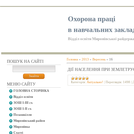
Охорона праці
в навчальних закла
Відділ освіти Миронівської райдержа
Головна
»
2013
»
Вересень
»
16
ПОШУК НА САЙТІ
ДІЇ НАСЕЛЕННЯ ПРИ ЗЕМЛЕТРУ
Категорія:
Актуально!
|
Переглядів:
1498
|
МЕНЮ САЙТУ
ГОЛОВНА СТОРІНКА
Відділ освіти
ЗОШ І-ІІІ ст.
ЗОШ І-ІІ ст.
Позашкілля
Миронівський район
Миронівка
Статті