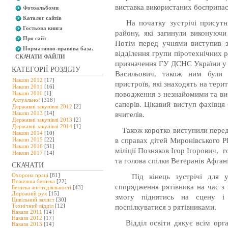
виставка використаних боєприпас
Фотоальбоми
Каталог сайтів
На початку зустрічі присутні
Гостьова книга
району, які загинули виконуючи
Про сайт
Потім перед учнями виступив з
Нормативно-правова база.
відділення групи піротехнічних р
СКАЧАТИ ФАЙЛИ
призначення ГУ ДСНС України у К
КАТЕГОРІЇ РОЗДІЛУ
Васильович, також ним були 
Накази 2012
[17]
пристроїв, які знаходять на терит
Накази 2011
[16]
Накази 2010
[1]
поводження з незнайомими та ви
Актуально!
[318]
саперів. Цікавий виступ фахівц
Державні закупівлі 2012
[2]
Накази 2013
[14]
вчителів.
Державні закупівлі 2013
[2]
Державні закупівлі 2014
[1]
Також коротко виступили перед 
Накази 2014
[10]
Накази 2015
[22]
в справах дітей Миронівського Р
Накази 2016
[31]
міліції Позняков Ігор Ігорович,
Накази 2017
[14]
та голова спілки Ветеранів Афган
СКАЧАТИ
Охорона праці
[81]
Під кінець зустрічі для уч
Пожежна безпека
[22]
спорядження рятівника на час з 
Безпека життєдіяльності
[43]
Дорожній рух
[15]
змогу піднятись на сцену і
Цивільний захист
[30]
Технічний відділ
[12]
поспілкуватися з рятівниками.
Накази 2011
[14]
Накази 2012
[17]
Відділ освіти дякує всім орган
Накази 2013
[14]