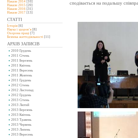
Накази 2014
[10]
сподівається на подальшу співпр
Накази 2015
[20]
Накази 2016
[31]
Накази 2017
[13]
СТАТТІ
Історія
[6]
Наука і здоров’я
[8]
Охорона праці
[7]
Безпeка життєдіяльності
[11]
АРХІВ ЗАПИСІВ
2010 Грудень
2011 Січень
2011 Березень
2011 Квітень
2011 Вересень
2011 Жовтень
2011 Грудень
2012 Січень
2012 Листопад
2012 Грудень
2013 Січень
2013 Лютий
2013 Березень
2013 Квітень
2013 Травень
2013 Червень
2013 Липень
2013 Вересень