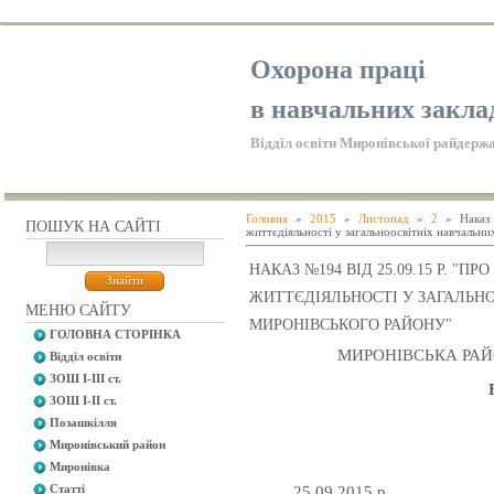
Охорона праці
в навчальних закла
Відділ освіти Миронівської райдержа
Головна
»
2015
»
Листопад
»
2
» Наказ 
ПОШУК НА САЙТІ
життєдіяльності у загальноосвітніх навчальн
НАКАЗ №194 ВІД 25.09.15 Р. "
ЖИТТЄДІЯЛЬНОСТІ У ЗАГАЛЬН
МЕНЮ САЙТУ
МИРОНІВСЬКОГО РАЙОНУ"
ГОЛОВНА СТОРІНКА
МИРОНІВСЬКА РАЙ
Відділ освіти
ЗОШ І-ІІІ ст.
ЗОШ І-ІІ ст.
Позашкілля
Миронівський район
Миронівка
Статті
25.09.201