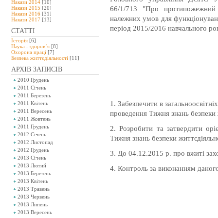
Накази 2014
[10]
66/1/713 "Про протипожежний 
Накази 2015
[20]
Накази 2016
[31]
належних умов для функціонуванн
Накази 2017
[13]
період 2015/2016 навчального рок
СТАТТІ
Історія
[6]
Наука і здоров’я
[8]
Охорона праці
[7]
Безпeка життєдіяльності
[11]
АРХІВ ЗАПИСІВ
2010 Грудень
2011 Січень
2011 Березень
1. Забезпечити в загальноосвітні
2011 Квітень
2011 Вересень
проведення Тижня знань безпеки 
2011 Жовтень
2011 Грудень
2. Розробити та затвердити оріє
2012 Січень
Тижня знань безпеки життєдіяльн
2012 Листопад
2012 Грудень
3. До 04.12.2015 р. про вжиті зах
2013 Січень
2013 Лютий
4. Контроль за виконанням даног
2013 Березень
2013 Квітень
2013 Травень
2013 Червень
2013 Липень
2013 Вересень