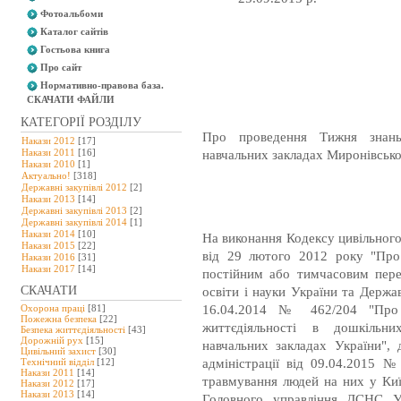
Фотоальбоми
Каталог сайтів
Гостьова книга
Про сайт
Нормативно-правова база.
СКАЧАТИ ФАЙЛИ
КАТЕГОРІЇ РОЗДІЛУ
Про проведення Тижня знань 
Накази 2012
[17]
Накази 2011
[16]
навчальних закладах Миронівськ
Накази 2010
[1]
Актуально!
[318]
Державні закупівлі 2012
[2]
Накази 2013
[14]
Державні закупівлі 2013
[2]
Державні закупівлі 2014
[1]
Накази 2014
[10]
На виконання Кодексу цивільного
Накази 2015
[22]
від 29 лютого 2012 року "Про 
Накази 2016
[31]
Накази 2017
[14]
постійним або тимчасовим переб
СКАЧАТИ
освіти і науки України та Держа
16.04.2014 № 462/204 "Про 
Охорона праці
[81]
Пожежна безпека
[22]
життєдіяльності в дошкільних
Безпека життєдіяльності
[43]
Дорожній рух
[15]
навчальних закладах України", 
Цивільний захист
[30]
адміністрації від 09.04.2015 
Технічний відділ
[12]
Накази 2011
[14]
травмування людей на них у Київ
Накази 2012
[17]
Накази 2013
[14]
Головного управління ДСНС Ук