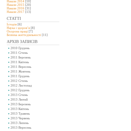
Накази 2014
[10]
Накази 2015
[20]
Накази 2016
[31]
Накази 2017
[13]
СТАТТІ
Історія
[6]
Наука і здоров’я
[8]
Охорона праці
[7]
Безпeка життєдіяльності
[11]
АРХІВ ЗАПИСІВ
2010 Грудень
2011 Січень
2011 Березень
2011 Квітень
2011 Вересень
2011 Жовтень
2011 Грудень
2012 Січень
2012 Листопад
2012 Грудень
2013 Січень
2013 Лютий
2013 Березень
2013 Квітень
2013 Травень
2013 Червень
2013 Липень
2013 Вересень