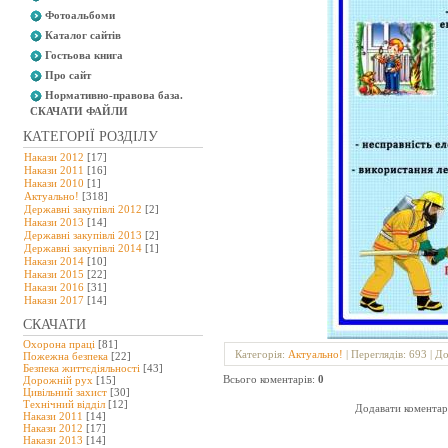
Фотоальбоми
Каталог сайтів
Гостьова книга
Про сайт
Нормативно-правова база.
СКАЧАТИ ФАЙЛИ
КАТЕГОРІЇ РОЗДІЛУ
Накази 2012
[17]
Накази 2011
[16]
Накази 2010
[1]
Актуально!
[318]
Державні закупівлі 2012
[2]
Накази 2013
[14]
Державні закупівлі 2013
[2]
Державні закупівлі 2014
[1]
Накази 2014
[10]
Накази 2015
[22]
Накази 2016
[31]
Накази 2017
[14]
СКАЧАТИ
Охорона праці
[81]
Категорія
:
Актуально!
|
Переглядів
: 693 |
До
Пожежна безпека
[22]
Безпека життєдіяльності
[43]
Всього коментарів
:
0
Дорожній рух
[15]
Цивільний захист
[30]
Технічний відділ
[12]
Додавати коментарі
Накази 2011
[14]
Накази 2012
[17]
Накази 2013
[14]