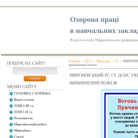
Охорона праці
в навчальних закла
Відділ освіти Миронівської райдержа
Головна
»
2015
»
Вересень
»
10
» МИРОНІВ
ПОШУК НА САЙТІ
виникнення пожеж
МИРОНІВСЬКИЙ РС ГУ ДСНС УКР
ВИНИКНЕННЯ ПОЖЕЖ
МЕНЮ САЙТУ
ГОЛОВНА СТОРІНКА
Відділ освіти
ЗОШ І-ІІІ ст.
ЗОШ І-ІІ ст.
Позашкілля
Миронівський район
Миронівка
Статті