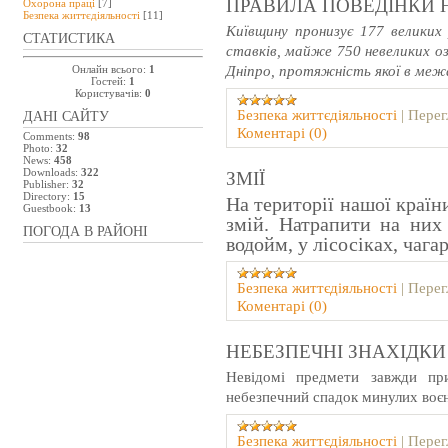
ПРАВИЛА ПОВЕДІНКИ Н
Охорона праці
[7]
Безпeка життєдіяльності
[11]
Київщину пронизує 177 великих 
СТАТИСТИКА
ставків, майже 750 невеликих о
Дніпро, протяжність якої в меж
Онлайн всього:
1
Гостей:
1
Користувачів:
0
Безпeка життєдіяльності
|
Перег
ДАНІ САЙТУ
Коментарі (0)
Comments:
98
Photo:
32
News:
458
Downloads:
322
ЗМІЇ
Publisher:
32
Directory:
15
На території нашої країн
Guestbook:
13
змій. Натрапити на них
ПОГОДА В РАЙОНІ
водойм, у лісосіках, чага
Безпeка життєдіяльності
|
Перег
Коментарі (0)
НЕБЕЗПЕЧНІ ЗНАХІДКИ
Невідомі предмети завжди при
небезпечний спадок минулих воєнн
Безпeка життєдіяльності
|
Перег