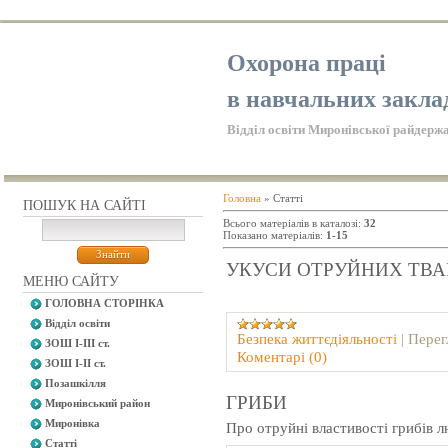
Охорона праці
в навчальних закла
Відділ освіти Миронівської райдержа
Головна
»
Статті
ПОШУК НА САЙТІ
Всього матеріалів в каталозі
:
32
Показано матеріалів
:
1-15
УКУСИ ОТРУЙНИХ ТВА
МЕНЮ САЙТУ
ГОЛОВНА СТОРІНКА
Відділ освіти
Безпeка життєдіяльності
|
Перег
ЗОШ І-ІІІ ст.
Коментарі (0)
ЗОШ І-ІІ ст.
Позашкілля
ГРИБИ
Миронівський район
Миронівка
Про отруйні властивості грибів л
Статті