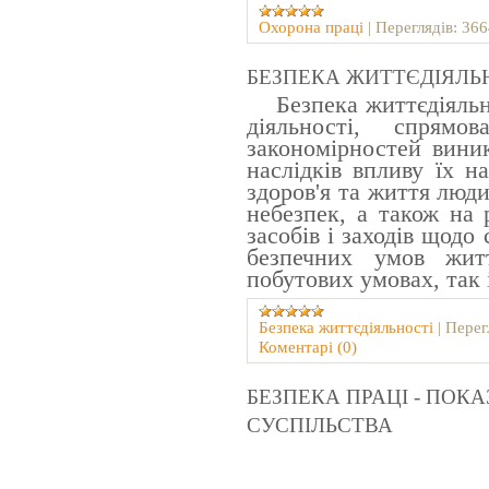
Охорона праці
|
Переглядів:
366
БЕЗПEКА ЖИТТЄДІЯЛЬ
Безпeка життєдіяльно
діяльності, спрямо
закономірностей виник
наслідків впливу їх н
здоров'я та життя люди
небезпек, а також на 
засобів і заходів щодо
безпечних умов жит
побутових умовах, так 
Безпeка життєдіяльності
|
Перег
Коментарі (0)
БЕЗПЕКА ПРАЦІ - ПОК
СУСПІЛЬСТВА