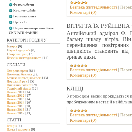
Фотоальбоми
Безпeка життєдіяльності
|
Перег
Каталог сайтів
Коментарі (0)
Гостьова книга
Про сайт
ВІТРИ ТА ЇХ РУЙНІВНА
Нормативно-правова база.
Англійський адмірал Ф. 
СКАЧАТИ ФАЙЛИ
бальну шкалу вітрів. Він
КАТЕГОРІЇ РОЗДІЛУ
переміщення повітряних
Історія
[6]
швидкість становить від 
Наука і здоров’я
[8]
Охорона праці
[7]
зриває дахи.
Безпeка життєдіяльності
[11]
СКАЧАТИ
Безпeка життєдіяльності
|
Перег
Охорона праці
[81]
Пожежна безпека
[22]
Коментарі (0)
Безпека життєдіяльності
[43]
Дорожній рух
[15]
Цивільний захист
[30]
КЛІЩІ
Технічний відділ
[12]
Накази 2011
[14]
З приходом весни прокидається пр
Накази 2012
[17]
Накази 2013
[14]
пробудженням настає й найбільша
Накази 2014
[10]
Накази 2015
[20]
Накази 2016
[31]
Накази 2017
[13]
Безпeка життєдіяльності
|
Перег
Коментарі (0)
СТАТТІ
Історія
[6]
Наука і здоров’я
[8]