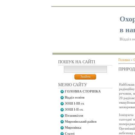
Охор
в на
Відділ о
Головна
»
С
ПОШУК НА САЙТІ
ПРИРОД
МЕНЮ САЙТУ
Найбільша 
радіаційну
ГОЛОВНА СТОРІНКА
речовин, н
Відділ освіти
20 радіоак
евакуйован
ЗОШ І-ІІІ ст.
захворюван
ЗОШ І-ІІ ст.
Іонізуюча 
Позашкілля
сьогодні 
Миронівський район
попередже
Миронівка
Організац
небезпеку 
Статті