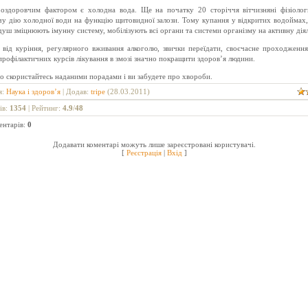
оздоровчим фактором є холодна вода. Ще на початку 20 сторіччя вітчизняні фізіолог
у дію холодної води на функцію щитовидної залози. Тому купання у відкритих водоймах
уш зміцнюють імунну систему, мобілізують всі органи та системи організму на активну діял
я від куріння, регулярного вживання алкоголю, звички переїдати, своєчасне проходженн
 профілактичних курсів лікування в змозі значно покращити здоров’я людини.
о скористайтесь наданими порадами і ви забудете про хвороби.
я
:
Наука і здоров’я
|
Додав
:
tripe
(28.03.2011)
ів
:
1354
|
Рейтинг
:
4.9
/
48
ентарів
:
0
Додавати коментарі можуть лише зареєстровані користувачі.
[
Реєстрація
|
Вхід
]