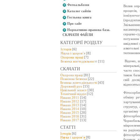
Фотоальбоми
Вплив опр
процесів,
Каталог сайтів
іонізуючог
Гостьова книга
(продукта
Про сайт
Звільненн
насампере
Нормативно-правова база.
серцево-с
СКАЧАТИ ФАЙЛИ
потужним 
КАТЕГОРІЇ РОЗДІЛУ
шкідливої 
алкогольні
Історія
[6]
тютюновим 
Наука і здоров’я
[8]
Охорона праці
[7]
Відомо, щ
Безпeка життєдіяльності
[11]
мінеральні
СКАЧАТИ
часто спос
Охорона праці
[81]
також бала
Пожежна безпека
[22]
свій досв
Безпека життєдіяльності
[43]
відносятьс
Дорожній рух
[15]
Цивільний захист
[30]
Фітосорбен
Технічний відділ
[12]
обміну ре
Накази 2011
[14]
Накази 2012
[17]
харчуванн
Накази 2013
[14]
структур, 
Накази 2014
[10]
організму 
Накази 2015
[20]
фітосорбе
Накази 2016
[31]
Накази 2017
[13]
Чорнобиль
мікроелеме
СТАТТІ
на радіон
Історія
[6]
фітосорбен
Наука і здоров’я
[8]
буряках, г