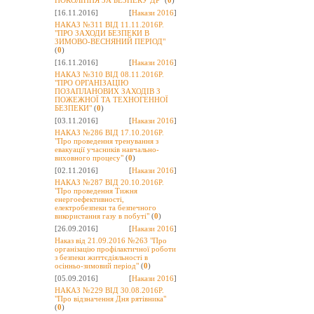
ПОКОЛІННЯ ЗА БЕЗПЕКУ ДР"
(
0
)
[16.11.2016]
[
Накази 2016
]
НАКАЗ №311 ВІД 11.11.2016Р.
"ПРО ЗАХОДИ БЕЗПЕКИ В
ЗИМОВО-ВЕСНЯНИЙ ПЕРІОД"
(
0
)
[16.11.2016]
[
Накази 2016
]
НАКАЗ №310 ВІД 08.11.2016Р.
"ПРО ОРГАНІЗАЦІЮ
ПОЗАПЛАНОВИХ ЗАХОДІВ З
ПОЖЕЖНОЇ ТА ТЕХНОГЕННОЇ
БЕЗПЕКИ"
(
0
)
[03.11.2016]
[
Накази 2016
]
НАКАЗ №286 ВІД 17.10.2016Р.
"Про проведення тренування з
евакуації учасників навчально-
виховного процесу"
(
0
)
[02.11.2016]
[
Накази 2016
]
НАКАЗ №287 ВІД 20.10.2016Р.
"Про проведення Тижня
енергоефективності,
електробезпеки та безпечного
використання газу в побуті"
(
0
)
[26.09.2016]
[
Накази 2016
]
Наказ від 21.09.2016 №263 "Про
організацію профілактичної роботи
з безпеки життєдіяльності в
осінньо-зимовий період"
(
0
)
[05.09.2016]
[
Накази 2016
]
НАКАЗ №229 ВІД 30.08.2016Р.
"Про відзначення Дня рятівника"
(
0
)