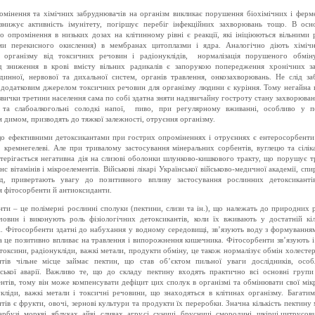
омінення та хімічних забруднювачів на організм викликає порушення біохімічних і ферм
 знижує активність імунітету, погіршує перебіг інфекційних захворювань тощо. В осно
о опромінення в низьких дозах на клітинному рівні є реакції, які ініціюються вільними
ми перекисного окислення) в мембранах цитоплазми і ядра. Аналогічно діють хімічн
я організму від токсичних речовин і радіонуклідів,
нормалізація порушеного обмін
д зниження в крові вмісту вільних радикалів є запорукою попередження хронічних з
удинної, нервової та дихальної систем, органів травлення, онкозахворювань. Не слід за
додатковим джерелом токсичних речовин для організму людини є куріння. Тому негайна в
звички третини населення сама по собі здатна зняти надзвичайну гостроту стану захворюван
 та слабоалкогольні солодкі напої,
пиво, при регулярному вживанні, особливо у п
димом, призводять до тяжкої залежності, отруєння організму.
о ефективними детоксикантами при гострих опроміненнях і отруєннях є ентеросорбенти: 
, кремнегелеві. Але при тривалому застосування мінеральних сорбентів, вуглецю та сілік
терігається негативна дія на слизові оболонки шлунково-кишкового тракту, що порушує т
нс вітамінів і мікроелементів. Військові лікарі Української військово-медичної академії, сп
ід, привертають увагу до позитивного впливу застосування рослинних детоксикант
я фітосорбенти й антиоксиданти.
ти – це полімерні рослинні сполуки (пектини, слизи та ін.), що належать до природних 
човин і виконують роль фізіологічних детоксикантів, коли їх вживають у достатній кіл
і. Фітосорбенти здатні до набухання у водному середовищі, зв’язують воду з формування
а це позитивно впливає на травлення і випорожнення кишечника. Фітосорбенти зв’язують і
токсини, радіонукліди, важкі метали, продукти обміну, це також нормалізує обмін холесте
нтів чільне місце займає пектин, що став об’єктом пильної уваги дослідників, особ
ської аварії. Важливо те, що до складу пектину входять практично всі основні групи
нтів, тому він може компенсувати дефіцит цих сполук в організмі та обмінювати свої мі
укліди, важкі метали і токсичні речовини, що знаходяться в клітинах організму. Багати
тів є фрукти, овочі, зернові культури та продукти їх переробки. Значна кількість пектину 
арбузі, моркві, яблуках, айві, сливах, агрусі, суниці, брусниці, смородині, шкірці цитрусов