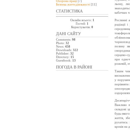
Охорона праці
[7]
льону, ли
Безпeка життєдіяльності
[11]
знаходятьс
СТАТИСТИКА
кабачках т
Онлайн всього:
1
Рослинні 
Гостей:
1
радіації 
Користувачів:
0
середовищ
токоферол
ДАНІ САЙТУ
обліпихова
Comments:
98
чорноплодн
Photo:
32
полину зв
News:
458
Downloads:
322
смородина,
Publisher:
32
серцево-су
Directory:
15
при одноч
Guestbook:
13
рожевій, е
ПОГОДА В РАЙОНІ
Таким чин
виснаження
у порушенн
порівняти 
опосередк
оздоровле
Десятирічч
Важливо п
складові з
будь-яког
життя, зб
рухатись:
кроків на 