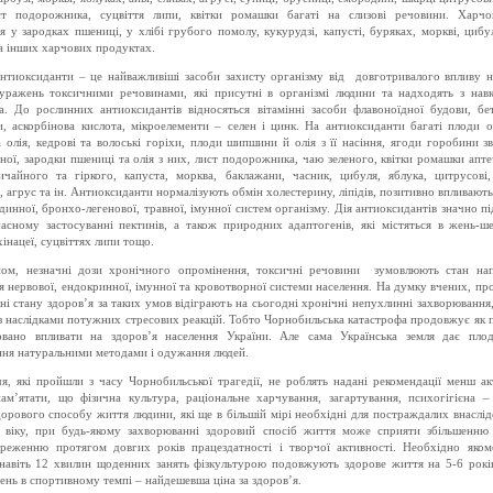
ст подорожника, суцвіття липи, квітки ромашки багаті на слизові речовини. Харчо
я у зародках пшениці, у хлібі грубого помолу, кукурудзі, капусті, буряках, моркві, цибул
а інших харчових продуктах.
антиоксиданти – це найважливіші засоби захисту організму від
довготривалого впливу н
і уражень токсичними речовинами, які присутні в організмі людини та надходять з нав
а. До рослинних антиоксидантів відносяться вітамінні засоби флавоноїдної будови, бет
и, аскорбінова кислота, мікроелементи – селен і цинк. На антиоксиданти багаті плоди о
 олія, кедрові та волоські горіхи, плоди шипшини й олія з її насіння, ягоди горобини з
ої, зародки пшениці та олія з них, лист подорожника, чаю зеленого, квітки ромашки апте
ичайного та гіркого, капуста, морква, баклажани, часник, цибуля, яблука, цитрусові,
 агрус та ін. Антиоксиданти нормалізують обмін холестерину, ліпідів, позитивно впливають
динної, бронхо-легенової, травної, імунної систем організму. Дія антиоксидантів значно п
асному застосуванні пектинів, а також природних адаптогенів, які містяться в жень-шен
хінацеї, суцвіттях липи тощо.
ом, незначні дози хронічного опромінення, токсичні речовини
зумовлюють стан на
 нервової, ендокринної, імунної та кровотворної системи населення. На думку вчених, пр
і стану здоров’я за таких умов відіграють на сьогодні хронічні непухлинні захворювання
з наслідками потужних стресових реакцій. Тобто Чорнобильська катастрофа продовжує як п
овано впливати на здоров’я населення України. Але сама Українська земля дає плод
ння натуральними методами і одужання людей.
я, які пройшли з часу Чорнобильської трагедії, не роблять надані рекомендації менш а
ам’ятати, що фізична культура, раціональне харчування, загартування, психогігієна – 
дорового способу життя людини, які ще в більшій мірі необхідні для постраждалих внаслідо
о віку, при будь-якому захворюванні здоровий спосіб життя може сприяти збільшенню 
ереженню протягом довгих років працездатності і творчої активності. Необхідно яком
 навіть 12 хвилин щоденних занять фізкультурою подовжують здорове життя на 5-6 років
день в спортивному темпі – найдешевша ціна за здоров’я.