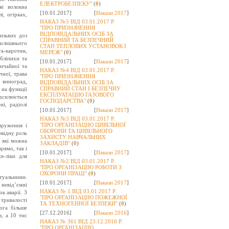
ЕЛЕКТРОБЕЗПЕКУ"
(
0
)
ві волокна
[10.01.2017]
[
Накази 2017
]
і, огірках,
НАКАЗ №5 ВІД 03.01.2017 Р.
"ПРО ПРИЗНАЧЕННЯ
ВІДПОВІДАЛЬНИХ ОСІБ ЗА
изьких доз
СПРАВНИЙ ТА БЕЗПЕЧНИЙ
колишнього
СТАН ТЕПЛОВИХ УСТАНОВОК І
а-каротин,
МЕРЕЖ"
(
0
)
бліпихи та
[10.01.2017]
[
Накази 2017
]
вичайної та
НАКАЗ №4 ВІД 03.01.2017 Р.
чної, трава
"ПРО ПРИЗНАЧЕННЯ
 виноград,
ВІДПОВІДАЛЬНИХ ОСІБ ЗА
СПРАВНИЙ СТАН І БЕЗПЕЧНУ
 на функції
ЕКСПЛУАТАЦІЮ ГАЗОВОГО
ідсилюється
ГОСПОДАРСТВА"
(
0
)
і, радіолі
[10.01.2017]
[
Накази 2017
]
НАКАЗ №3 ВІД 03.01.2017 Р.
"ПРО ОРГАНІЗАЦІЮ ЦИВІЛЬНОЇ
пруження і
ОБОРОНИ ТА ЦИВІЛЬНОГО
овідну роль
ЗАХИСТУ НАВЧАЛЬНИХ
, які можна
ЗАКЛАДІВ"
(
0
)
рямо, так і
[10.01.2017]
[
Накази 2017
]
и-ліки для
НАКАЗ №2 ВІД 03.01.2017 Р.
"ПРО ОРГАНІЗАЦІЮ РОБОТИ З
ОХОРОНИ ПРАЦІ"
(
0
)
ктуальними.
[10.01.2017]
[
Накази 2017
]
невід’ємні
НАКАЗ № 1 ВІД 03.01.2017 Р.
к аварії. З
"ПРО ОРГАНІЗАЦІЮ ПОЖЕЖНОЇ
тривалості
ТА ТЕХНОГЕННОЇ БЕЗПЕКИ"
(
0
)
ога більше
[27.12.2016]
[
Накази 2016
]
, а 10 тис
НАКАЗ № 361 ВІД 23.12.2016 Р.
"ПРО ОРГАНІЗАЦІЮ