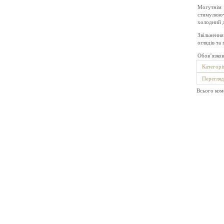
Могутнім 
стимулююч
холодний д
Звільненн
оглядів та
Обов’язков
Категорі
Перегляд
Всього ком