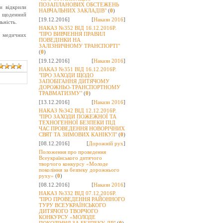
ПОЗАПЛАНОВИХ ОБСТЕЖЕНЬ
и відкрили
НАВЧАЛЬНИХ ЗАКЛАДІВ"
(
0
)
, щоденний
[19.12.2016]
[
Накази 2016
]
ьність.
НАКАЗ №352 ВІД 16.12.2016Р.
"ПРО ВИВЧЕННЯ ПРАВИЛ
я медичних
ПОВЕДІНКИ НА
ЗАЛІЗНИЧНОМУ ТРАНСПОРТІ"
(
0
)
[19.12.2016]
[
Накази 2016
]
НАКАЗ №351 ВІД 16.12.2016Р.
"ПРО ЗАХОДИ ЩОДО
ЗАПОБІГАННЯ ДИТЯЧОМУ
ДОРОЖНЬО-ТРАНСПОРТНОМУ
ТРАВМАТИЗМУ"
(
0
)
[13.12.2016]
[
Накази 2016
]
НАКАЗ №342 ВІД 12.12.2016Р.
"ПРО ЗАХОДИ ПОЖЕЖНОЇ ТА
ТЕХНОГЕННОЇ БЕЗПЕКИ ПІД
ЧАС ПРОВЕДЕННЯ НОВОРІЧНИХ
СВЯТ ТА ЗИМОВИХ КАНІКУЛ"
(
0
)
[08.12.2016]
[
Дорожній рух
]
Положення про проведення
Всеукраїнського дитячого
творчого конкурсу «Молоде
покоління за безпеку дорожнього
руху»
(
0
)
[08.12.2016]
[
Накази 2016
]
НАКАЗ №332 ВІД 07.12.2016Р.
"ПРО ПРОВЕДЕННЯ РАЙОННОГО
ТУРУ ВСЕУКРАЇНСЬКОГО
ДИТЯЧОГО ТВОРЧОГО
КОНКУРСУ «МОЛОДЕ