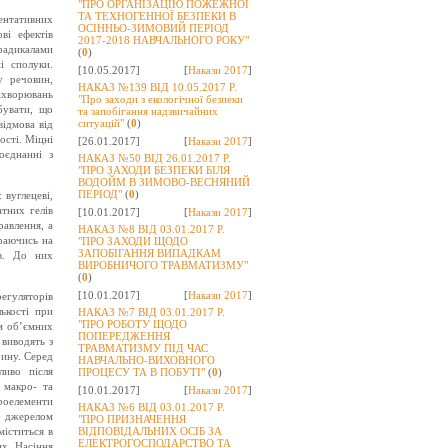
"ПРО ОРГАНІЗАЦІЮ ПОЖЕЖНОЇ
ТА ТЕХНОГЕННОЇ БЕЗПЕКИ В
ентативних
ОСІННЬО-ЗИМОВИЙ ПЕРІОД
ві ефектів
2017-2018 НАВЧАЛЬНОГО РОКУ"
 радикалами
(
0
)
і сполуки.
[10.05.2017]
[
Накази 2017
]
у речовин,
НАКАЗ №139 ВІД 10.05.2017 Р.
ахворювань
"Про заходи з екологічної безпеки
бувати, що
та запобігання надзвичайних
ситуацій"
(
0
)
ідмова від
ості. Міцні
[26.01.2017]
[
Накази 2017
]
оєднанні з
НАКАЗ №50 ВІД 26.01.2017 Р.
"ПРО ЗАХОДИ БЕЗПЕКИ БІЛЯ
ВОДОЙМ В ЗИМОВО-ВЕСНЯНИЙ
ПЕРІОД"
(
0
)
вуглецеві,
атних гелів
[10.01.2017]
[
Накази 2017
]
равлення, а
НАКАЗ №8 ВІД 03.01.2017 Р.
ираючись на
"ПРО ЗАХОДИ ЩОДО
ЗАПОБІГАННЯ ВИПАДКАМ
ів. До них
ВИРОБНИЧОГО ТРАВМАТИЗМУ"
(
0
)
[10.01.2017]
[
Накази 2017
]
регуляторів
ькості при
НАКАЗ №7 ВІД 03.01.2017 Р.
"ПРО РОБОТУ ЩОДО
м об’ємних
ПОПЕРЕДЖЕННЯ
 виводять з
ТРАВМАТИЗМУ ПІД ЧАС
рину. Серед
НАВЧАЛЬНО-ВИХОВНОГО
ливо після
ПРОЦЕСУ ТА В ПОБУТІ"
(
0
)
 макро- та
[10.01.2017]
[
Накази 2017
]
кроелементи
НАКАЗ №6 ВІД 03.01.2017 Р.
м джерелом
"ПРО ПРИЗНАЧЕННЯ
міститься в
ВІДПОВІДАЛЬНИХ ОСІБ ЗА
ЕЛЕКТРОГОСПОДАРСТВО ТА
их. Насіння