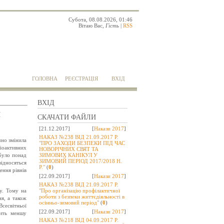
Субота, 08.08.2026, 01:46
Вітаю Вас
,
Гість
|
RSS
ГОЛОВНА
РЕЄСТРАЦІЯ
ВХІД
ВХІД
Я
СКАЧАТИ ФАЙЛИ
[21.12.2017]
[
Накази 2017
]
НАКАЗ №238 ВІД 21.09.2017 Р.
чно змінила
"ПРО ЗАХОДИ БЕЗПЕКИ ПІД ЧАС
діоактивних
НОВОРІЧНИХ СВЯТ ТА
 було понад
ЗИМОВИХ КАНІКУЛ У
ЗИМОВИЙ ПЕРІОД 2017/2018 Н.
відносяться
Р."
(
0
)
ення рівнів
[22.09.2017]
[
Накази 2017
]
НАКАЗ №238 ВІД 21.09.2017 Р.
ну. Тому на
"Про організацію профілактичної
роботи з безпеки життєдіяльності в
я, а також
осінньо-зимовий період"
(
0
)
сесвітньої
[22.09.2017]
[
Накази 2017
]
вить меншу
НАКАЗ №218 ВІД 04.09.2017 Р.