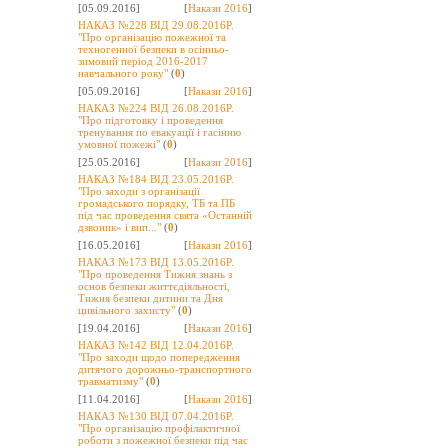
[05.09.2016]
[
Накази 2016
]
НАКАЗ №228 ВІД 29.08.2016Р.
"Про організацію пожежної та
техногенної безпеки в осінньо-
зимовий період 2016-2017
навчального року"
(
0
)
[05.09.2016]
[
Накази 2016
]
НАКАЗ №224 ВІД 26.08.2016Р.
"Про підготовку і проведення
тренування по евакуації і гасінню
умовної пожежі"
(
0
)
[25.05.2016]
[
Накази 2016
]
НАКАЗ №184 ВІД 23.05.2016Р.
"Про заходи з організації
громадського порядку, ТБ та ПБ
під час проведення свята «Останній
дзвоник» і вип..."
(
0
)
[16.05.2016]
[
Накази 2016
]
НАКАЗ №173 ВІД 13.05.2016Р.
"Про проведення Тижня знань з
основ безпеки життєдіяльності,
Тижня безпеки дитини та Дня
цивільного захисту"
(
0
)
[19.04.2016]
[
Накази 2016
]
НАКАЗ №142 ВІД 12.04.2016Р.
"Про заходи щодо попередження
дитячого дорожньо-транспортного
травматизму"
(
0
)
[11.04.2016]
[
Накази 2016
]
НАКАЗ №130 ВІД 07.04.2016Р.
"Про організацію профілактичної
роботи з пожежної безпеки під час