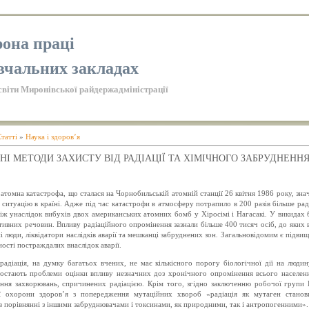
она праці
вчальних закладах
світи Миронівської райдержадміністрації
татті
»
Наука і здоров’я
НІ МЕТОДИ ЗАХИСТУ ВІД РАДІАЦІЇ ТА ХІМІЧНОГО ЗАБРУДНЕНН
атомна катастрофа, що сталася на Чорнобильській атомній станції 26 квітня 1986 року, зна
 ситуацію в країні. Адже під час катастрофи в атмосферу потрапило в 200 разів більше ра
іж унаслідок вибухів двох американських атомних бомб у Хіросімі і Нагасакі. У викидах
тивних речовин. Впливу радіаційного опромінення зазнали більше 400 тисяч осіб, до яких 
і люди, ліквідатори наслідків аварії та мешканці забруднених зон. Загальновідомим є підвищ
ості постраждалих внаслідок аварії.
радіація, на думку багатьох вчених, не має кількісного порогу біологічної дії на люди
постають проблеми оцінки впливу незначних доз хронічного опромінення всього населенн
ння захворювань, спричинених радіацією. Крім того, згідно заключенню робочої групи В
ії охорони здоров’я з попередження мутаційних хвороб «радіація як мутаген стано
в порівнянні з іншими забруднювачами і токсинами, як природними, так і антропогенними».