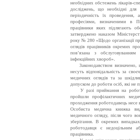
необхідних обстежень лікарів-спе
досліджень, що необхідні для 
періодичність їх проведення,
професіями, визначеними в Пе
працівники яких підлягають о
затверджено наказом Міністерст
року № 280 «Щодо організації п
оглядів працівників окремих про
пов’язана з обслуговування
інфекційних хвороб».
Законодавством визначено, що 
несуть відповідальність за сво
медичних оглядів та за шкідлив
допуском до роботи осіб, які не 
У разі приймання на роботу (
пройшли профілактичних медич
проходження роботодавець несе в
Особиста медична книжка вид
медичного огляду, після чого во
зберігання. В окремих випадках
роботодавця є недоцільним аб
працівника.