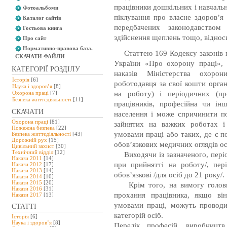
працівники дошкільних і навчаль
Фотоальбоми
піклування про власне здоров’я
Каталог сайтів
передбачених законодавством
Гостьова книга
здійснення щеплень тощо, відноси
Про сайт
Нормативно-правова база.
Статтею 169 Кодексу законів пр
СКАЧАТИ ФАЙЛИ
України «Про охорону праці», 
КАТЕГОРІЇ РОЗДІЛУ
наказів Міністерства охоро
Історія
[6]
роботодавця за свої кошти орга
Наука і здоров’я
[8]
на роботу) і періодичних (пр
Охорона праці
[7]
Безпeка життєдіяльності
[11]
працівників, професійна чи інш
СКАЧАТИ
населення і може спричинити по
Охорона праці
[81]
зайнятих на важких роботах і
Пожежна безпека
[22]
умовами праці або таких, де є 
Безпека життєдіяльності
[43]
Дорожній рух
[15]
обов’язкових медичних оглядів ос
Цивільний захист
[30]
Технічний відділ
[12]
Виходячи із зазначеного, періо
Накази 2011
[14]
при прийнятті на роботу/, пері
Накази 2012
[17]
Накази 2013
[14]
обов’язкові /для осіб до 21 року/.
Накази 2014
[10]
Накази 2015
[20]
Крім того, на вимогу головно
Накази 2016
[31]
прохання працівника, якщо ві
Накази 2017
[13]
умовами праці, можуть проводи
СТАТТІ
категорій осіб.
Історія
[6]
Наука і здоров’я
[8]
Перелік професій, виробництв