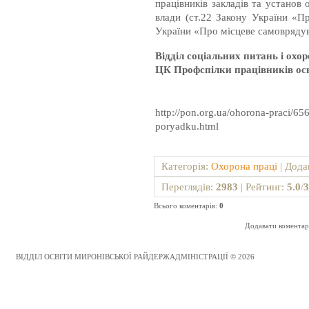
працівників закладів та установ 
влади (ст.22 Закону України «Пр
України «Про місцеве самоврядув
Відділ соціальних питань і охо
ЦК Профспілки працівників осв
http://pon.org.ua/ohorona-praci/65
poryadku.html
Категорія
:
Охорона праці
|
Дода
Переглядів
:
2983
|
Рейтинг
:
5.0
/
3
Всього коментарів
:
0
Додавати коментарі
ВІДДІЛ ОСВІТИ МИРОНІВСЬКОЇ РАЙДЕРЖАДМІНІСТРАЦІЇ © 2026