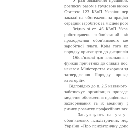
У разі звільнення працівника
розписку разом з трудовою книж
Статтею 123 КЗпП України пер
закладі на обстеженні за праців
середній заробіток за місцем роб
Згідно зі ст. 46 КЗпП Україн
роботодавець зобов’язаний ві
проходження обов’язкового м
заробітної плати. Крім того 
порядку притягнуто до дисципліна
Обов’язкові для виконання пр
функції причетних до оглядів по
наказом Міністерства охорони з
затвердження Порядку прове
категорій».
Відповідно до п. 2.5 названого
забезпечує організацію провед
медичне обстеження працівника 
захворювання та їх медичну ре
ризику розвитку професійних за
Заслуговують на увагу нор
обов’язкових психіатричних мед
України «Про психіатричну допо