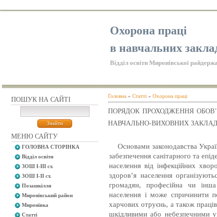
Охорона праці
в навчальних закла
Відділ освіти Миронівської райдержа
Головна
»
Статті
»
Охорона праці
ПОШУК НА САЙТІ
ПОРЯДОК ПРОХОДЖЕННЯ ОБОВ’
НАВЧАЛЬНО-ВИХОВНИХ ЗАКЛАД
МЕНЮ САЙТУ
Основами законодавства Україн
ГОЛОВНА СТОРІНКА
забезпечення санітарного та епі
Відділ освіти
населення від інфекційних хвор
ЗОШ І-ІІІ ст.
здоров’я населення організують
ЗОШ І-ІІ ст.
громадян, професійна чи інша
Позашкілля
населення і може спричинити п
Миронівський район
харчових отруєнь, а також праців
Миронівка
шкідливими або небезпечними ум
Статті