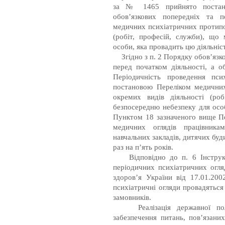
за № 1465 прийнято постано
обов’язкових попередніх та п
медичних психіатричних протипо
(робіт, професій, служби), що
особи, яка провадить цю діяльніс
Згідно з п. 2 Порядку обов’язк
перед початком діяльності, а о
Періодичність проведення пси
постановою Переліком медични
окремих видів діяльності (ро
безпосередню небезпеку для осо
Пунктом 18 зазначеного вище П
медичних оглядів працівника
навчальних закладів, дитячих буди
раз на п’ять років.
Відповідно до п. 6 Інструкці
періодичних психіатричних огля
здоров’я України від 17.01.200
психіатричні огляди провадяться
замовників.
Реалізація державної політи
забезпечення питань, пов’язани