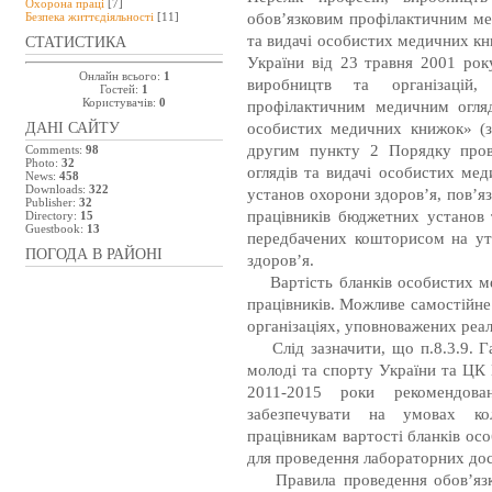
Охорона праці
[7]
обов’язковим профілактичним ме
Безпeка життєдіяльності
[11]
та видачі особистих медичних к
СТАТИСТИКА
України від 23 травня 2001 ро
Онлайн всього:
1
виробництв та організацій,
Гостей:
1
Користувачів:
0
профілактичним медичним огляд
особистих медичних книжок» (з
ДАНІ САЙТУ
другим пункту 2 Порядку пров
Comments:
98
Photo:
32
оглядів та видачі особистих ме
News:
458
Downloads:
322
установ охорони здоров’я, пов’я
Publisher:
32
працівників бюджетних установ 
Directory:
15
Guestbook:
13
передбачених кошторисом на ут
ПОГОДА В РАЙОНІ
здоров’я.
Вартість бланків особистих ме
працівників. Можливе самостійне 
організаціях, уповноважених реал
Слід зазначити, що п.8.3.9. Га
молоді та спорту України та ЦК 
2011-2015 роки рекомендова
забезпечувати на умовах кол
працівникам вартості бланків ос
для проведення лабораторних дос
Правила проведення обов’язко