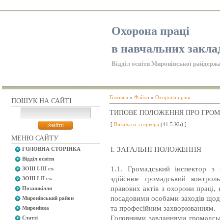
Охорона праці
в навчальних закла
Відділ освіти Миронівської райдержа
Головна
»
Файли
»
Охорона праці
ПОШУК НА САЙТІ
ТИПОВЕ ПОЛОЖЕННЯ ПРО ГРОМА
[
Викачати з сервера
(41.5 Kb) ]
МЕНЮ САЙТУ
I. ЗАГАЛЬНІ ПОЛОЖЕННЯ
ГОЛОВНА СТОРІНКА
Відділ освіти
1.1. Громадський інспектор з 
ЗОШ І-ІІІ ст.
здійснює громадський контрол
ЗОШ І-ІІ ст.
правових актів з охорони праці
Позашкілля
посадовими особами заходів щод
Миронівський район
та професійним захворюванням.
Миронівка
Головними завданнями громадсько
Статті