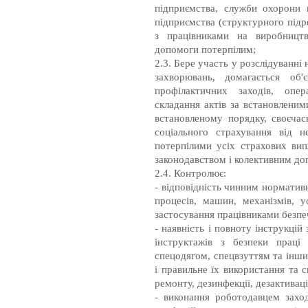
підприємства, служби охорони 
підприємства (структурного під
з працівниками на виробництв
допомоги потерпілим;
2.3. Бере участь у розслідуванні
захворювань, домагається об'
профілактичних заходів, опер
складання актів за встановленим
встановленому порядку, своєча
соціального страхування від 
потерпілими усіх страхових вип
законодавством і колективним до
2.4. Контролює:
- відповідність чинним норматив
процесів, машин, механізмів, у
застосування працівниками безпе
- наявність і повноту інструкцій 
інструктажів з безпеки праці
спецодягом, спецвзуттям та інши
і правильне їх використання та 
ремонту, дезинфекції, дезактиваці
- виконання роботодавцем захо