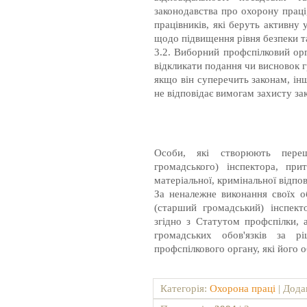
законодавства про охорону праці
працівників, які беруть активну у
щодо підвищення рівня безпеки т
3.2. Виборний профспілковий ор
відкликати подання чи висновок 
якщо він суперечить законам, і
не відповідає вимогам захисту зак
Особи, які створюють переш
громадського) інспектора, прит
матеріальної, кримінальної відпов
За неналежне виконання своїх о
(старший громадський) інспект
згідно з Статутом профспілки, 
громадських обов'язків за р
профспілкового органу, які його 
Категорія
:
Охорона праці
|
Дода