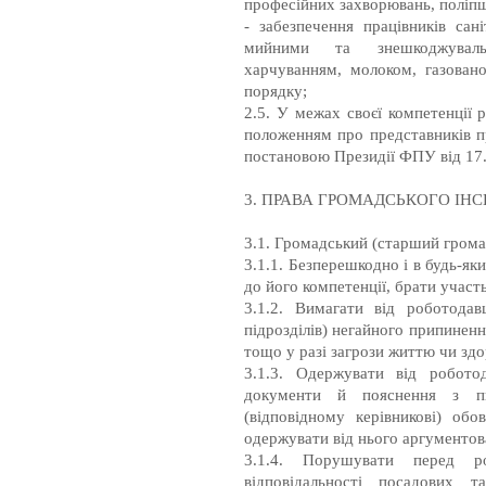
професійних захворювань, поліпш
- забезпечення працівників са
мийними та знешкоджувальн
харчуванням, молоком, газован
порядку;
2.5. У межах своєї компетенції 
положенням про представників п
постановою Президії ФПУ від 17
3. ПРАВА ГРОМАДСЬКОГО ІН
3.1. Громадський (старший грома
3.1.1. Безперешкодно і в будь-як
до його компетенції, брати участь
3.1.2. Вимагати від роботодав
підрозділів) негайного припинен
тощо у разі загрози життю чи здо
3.1.3. Одержувати від роботод
документи й пояснення з пи
(відповідному керівникові) обо
одержувати від нього аргументов
3.1.4. Порушувати перед р
відповідальності посадових