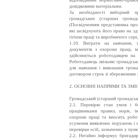
довідковими матеріалами.
За необхідності виборний пр
громадських (старших громадс
(Посвідченням представника про
які засвідчують його право на з
гігієни праці та виробничого сер
1.10. Витрати на навчання, 
документів з охорони праці, м
здійснюється роботодавцем на
Роботодавець звільняє громадськ
для навчання і виконання грома
договором строк зі збереженням з
2. ОСНОВНІ НАПРЯМИ ТА ЗМ
Громадський (старший громадськ
2.1. Перевіряє стан умов і б
працівниками правил, норм, і
охорони праці та вносить робо
усунення виявлених порушень і н
перевірки осіб, зазначених у пун
2.2. Негайно інформує бригадир