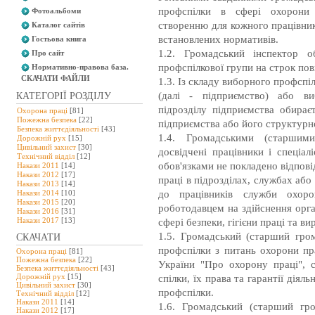
профспілки в сфері охорони 
Фотоальбоми
створенню для кожного працівник
Каталог сайтів
встановлених нормативів.
Гостьова книга
1.2. Громадський інспектор о
Про сайт
профспілкової групи на строк по
Нормативно-правова база.
СКАЧАТИ ФАЙЛИ
1.3. Із складу виборного профспіл
(далі - підприємство) або ви
КАТЕГОРІЇ РОЗДІЛУ
підрозділу підприємства обирає
Охорона праці
[81]
Пожежна безпека
[22]
підприємства або його структурно
Безпека життєдіяльності
[43]
1.4. Громадськими (старшим
Дорожній рух
[15]
Цивільний захист
[30]
досвідчені працівники і спеціа
Технічний відділ
[12]
обов'язками не покладено відпові
Накази 2011
[14]
Накази 2012
[17]
праці в підрозділах, службах або 
Накази 2013
[14]
до працівників служби охор
Накази 2014
[10]
Накази 2015
[20]
роботодавцем на здійснення орг
Накази 2016
[31]
Накази 2017
[13]
сфері безпеки, гігієни праці та 
1.5. Громадський (старший гро
СКАЧАТИ
профспілки з питань охорони пра
Охорона праці
[81]
Пожежна безпека
[22]
України "Про охорону праці", 
Безпека життєдіяльності
[43]
Дорожній рух
[15]
спілки, їх права та гарантії діял
Цивільний захист
[30]
профспілки.
Технічний відділ
[12]
Накази 2011
[14]
1.6. Громадський (старший гро
Накази 2012
[17]