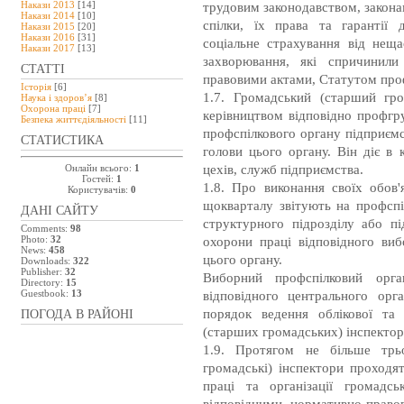
Накази 2013
[14]
трудовим законодавством, закона
Накази 2014
[10]
спілки, їх права та гарантії д
Накази 2015
[20]
Накази 2016
[31]
соціальне страхування від нещ
Накази 2017
[13]
захворювання, які спричинили
СТАТТІ
правовими актами, Статутом про
Історія
[6]
1.7. Громадський (старший гр
Наука і здоров’я
[8]
Охорона праці
[7]
керівництвом відповідно профгру
Безпeка життєдіяльності
[11]
профспілкового органу підприємс
СТАТИСТИКА
голови цього органу. Він діє в 
цехів, служб підприємства.
Онлайн всього:
1
Гостей:
1
1.8. Про виконання своїх обов'
Користувачів:
0
щокварталу звітують на профспіл
ДАНІ САЙТУ
структурного підрозділу або пі
Comments:
98
Photo:
32
охорони праці відповідного виб
News:
458
цього органу.
Downloads:
322
Publisher:
32
Виборний профспілковий орга
Directory:
15
Guestbook:
13
відповідного центрального орга
порядок ведення облікової та
ПОГОДА В РАЙОНІ
(старших громадських) інспектор
1.9. Протягом не більше трьо
громадські) інспектори проходя
праці та організації громадс
відповідними нормативно-прав