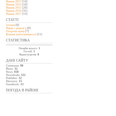
Накази 2013
[14]
Накази 2014
[10]
Накази 2015
[20]
Накази 2016
[31]
Накази 2017
[13]
СТАТТІ
Історія
[6]
Наука і здоров’я
[8]
Охорона праці
[7]
Безпeка життєдіяльності
[11]
СТАТИСТИКА
Онлайн всього:
1
Гостей:
1
Користувачів:
0
ДАНІ САЙТУ
Comments:
98
Photo:
32
News:
458
Downloads:
322
Publisher:
32
Directory:
15
Guestbook:
13
ПОГОДА В РАЙОНІ