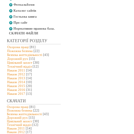
Фотоальбоми
Каталог сайтів
Гостьова книга
Про сайт
Нормативно-правова база.
СКАЧАТИ ФАЙЛИ
КАТЕГОРІЇ РОЗДІЛУ
Охорона праці
[81]
Пожежна безпека
[22]
Безпека життєдіяльності
[43]
Дорожній рух
[15]
Цивільний захист
[30]
Технічний відділ
[12]
Накази 2011
[14]
Накази 2012
[17]
Накази 2013
[14]
Накази 2014
[10]
Накази 2015
[20]
Накази 2016
[31]
Накази 2017
[13]
СКАЧАТИ
Охорона праці
[81]
Пожежна безпека
[22]
Безпека життєдіяльності
[43]
Дорожній рух
[15]
Цивільний захист
[30]
Технічний відділ
[12]
Накази 2011
[14]
Накази 2012
[17]