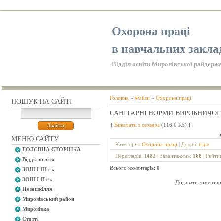
Охорона праці
в навчальних закла
Відділ освіти Миронівської райдержа
Головна
»
Файли
»
Охорона праці
ПОШУК НА САЙТІ
САНІТАРНІ НОРМИ ВИРОБНИЧОГ
[
Викачати з сервера
(116.0 Kb) ]
МЕНЮ САЙТУ
Категорія
:
Охорона праці
|
Додав
:
tripe
ГОЛОВНА СТОРІНКА
Переглядів
:
1482
|
Завантажень
:
168
|
Рейти
Відділ освіти
Всього коментарів
:
0
ЗОШ І-ІІІ ст.
ЗОШ І-ІІ ст.
Додавати коментарі
Позашкілля
Миронівський район
Миронівка
Статті