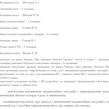
Начальник поста : -
Мостіпан Л. І.
Санітарний пост –
3
чоловіка ;
Начальник поста : -
Шепітко Н. П.
Ланка пожежогасіння –
3
чоловіка ;
Командир ланки : -
Гуленко В. П.
Ланка охорони громадського порядку –
4
чоловік ;
Командир ланки : -
Тітлова В. І.
Пункту видачі ЗІЗ –
2
чоловік
и
;
Начальник пункту :
Яценко Л. М.
ідповідно до закону України „Про цивільну оборону України”, стаття 3, пункт 2 –
відповід
ганізацію цивільної оборони в навчальних закладах
є
їх керівники.
рівникам навчальних закладів, відповідно до закону України „Про цивільну оборону Укр
тою організації захисту співробітників та учнів у разі
виникнення надзвичайних ситуацій, 
івробітників та учнів до дій у разі виникнення НС, створити штаби ЦО з розподілом обов’я
обового складу.
изначеним посадовим особам з ЦО розробити та затвердити функціональні обов’язки,
кументи і плани та забезпечити:
запобігання виникнення надзвичайних ситуацій і запровадження захо
зменшення збитків та втрат в разі їх виникнення;
оповіщення персоналу про загрозу і виникнення надзвичайних ситуацій у 
воєнний час і постійне інформування його про наявну обстановку;