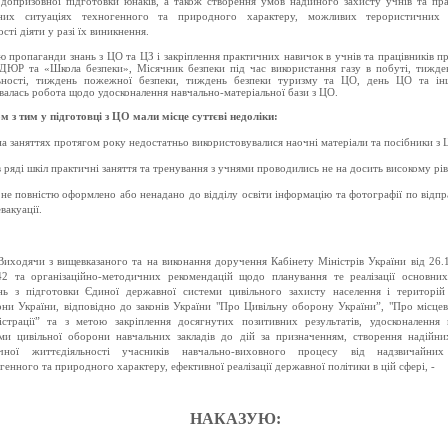
, допризовної підготовки юнаків, а також створення умов надійного захисту учнів та пра
йних ситуаціях техногенного та природного характеру, можливих терористичних 
ті діяти у разі їх виникнення.
ю пропаганди знань з ЦО та ЦЗ і закріплення практичних навичок в учнів та працівників п
 ДЮР та «Школа безпеки», Місячник безпеки під час використання газу в побуті, тижде
ьності, тиждень пожежної безпеки, тиждень безпеки туризму та ЦО, день ЦО та інш
алась робота щодо удосконалення навчально-матеріальної бази
з ЦО.
м з тим у підготовці з ЦО мали місце суттєві недоліки:
на заняттях протягом року недостатньо використовувалися наочні матеріали та посібники з 
в ряді шкіл практичні заняття та тренування з учнями проводились не на
досить
високому рів
не повністю
оформлено або ненадано до відділу освіти інформацію та фотографії по
відпр
евакуаці
ї
.
Виходячи з вищевказаного та на
виконання доручення Кабінету Міністрів України від 26.
2 та організаційно-методичних рекомендацій щодо планування те реалізації основних
нь з підготовки Єдиної державної системи цивільного захисту населення і територій
ни України, відповідно до законів України "Про Цивільну оборону України”, "Про місцев
істрації” та з метою закріплення досягнутих позитивних результатів, удосконалення 
ми цивільної оборони навчальних закладів до дій за призначенням, створення надійни
ечної життєдіяльності учасників навчально-виховного процесу від
надзвичайних
генного та природного характеру, ефективної реалізації державної політики в цій сфері, -
НАКАЗУЮ: