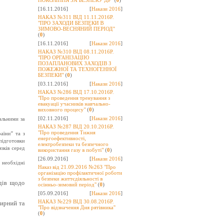
ПОКОЛІННЯ ЗА БЕЗПЕКУ ДР"
(
0
)
[16.11.2016]
[
Накази 2016
]
НАКАЗ №311 ВІД 11.11.2016Р.
"ПРО ЗАХОДИ БЕЗПЕКИ В
ЗИМОВО-ВЕСНЯНИЙ ПЕРІОД"
(
0
)
[16.11.2016]
[
Накази 2016
]
НАКАЗ №310 ВІД 08.11.2016Р.
"ПРО ОРГАНІЗАЦІЮ
ПОЗАПЛАНОВИХ ЗАХОДІВ З
ПОЖЕЖНОЇ ТА ТЕХНОГЕННОЇ
БЕЗПЕКИ"
(
0
)
[03.11.2016]
[
Накази 2016
]
НАКАЗ №286 ВІД 17.10.2016Р.
"Про проведення тренування з
евакуації учасників навчально-
виховного процесу"
(
0
)
[02.11.2016]
[
Накази 2016
]
альними за
НАКАЗ №287 ВІД 20.10.2016Р.
"Про проведення Тижня
аїни” та з
енергоефективності,
підготовки
електробезпеки та безпечного
зків серед
використання газу в побуті"
(
0
)
[26.09.2016]
[
Накази 2016
]
 необхідні
Наказ від 21.09.2016 №263 "Про
організацію профілактичної роботи
з безпеки життєдіяльності в
дів щодо
осінньо-зимовий період"
(
0
)
[05.09.2016]
[
Накази 2016
]
НАКАЗ №229 ВІД 30.08.2016Р.
мирний та
"Про відзначення Дня рятівника"
(
0
)