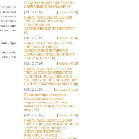
ПОЗАПЛАНОВИХ ОБСТЕЖЕНЬ
НАВЧАЛЬНИХ ЗАКЛАДІВ"
(
0
)
ровадження
го вимогам
[19.12.2016]
[
Накази 2016
]
онування в
НАКАЗ №352 ВІД 16.12.2016Р.
аселення і
"ПРО ВИВЧЕННЯ ПРАВИЛ
ПОВЕДІНКИ НА
 ефективно
ЗАЛІЗНИЧНОМУ ТРАНСПОРТІ"
генного та
(
0
)
[19.12.2016]
[
Накази 2016
]
раїни „Про
НАКАЗ №351 ВІД 16.12.2016Р.
"ПРО ЗАХОДИ ЩОДО
ЗАПОБІГАННЯ ДИТЯЧОМУ
иків у разі
ДОРОЖНЬО-ТРАНСПОРТНОМУ
, створити
ТРАВМАТИЗМУ"
(
0
)
[13.12.2016]
[
Накази 2016
]
НАКАЗ №342 ВІД 12.12.2016Р.
"ПРО ЗАХОДИ ПОЖЕЖНОЇ ТА
ТЕХНОГЕННОЇ БЕЗПЕКИ ПІД
ЧАС ПРОВЕДЕННЯ НОВОРІЧНИХ
СВЯТ ТА ЗИМОВИХ КАНІКУЛ"
(
0
)
[08.12.2016]
[
Дорожній рух
]
Положення про проведення
Всеукраїнського дитячого
творчого конкурсу «Молоде
покоління за безпеку дорожнього
руху»
(
0
)
[08.12.2016]
[
Накази 2016
]
НАКАЗ №332 ВІД 07.12.2016Р.
"ПРО ПРОВЕДЕННЯ РАЙОННОГО
ТУРУ ВСЕУКРАЇНСЬКОГО
ДИТЯЧОГО ТВОРЧОГО
КОНКУРСУ «МОЛОДЕ