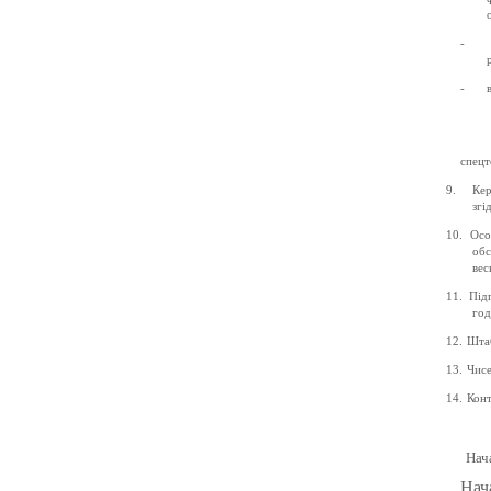
-
-
спецт
9.
К
е
згі
10.
Осо
обс
вес
11.
Під
год
12.
Шта
13.
Чисе
14.
Конт
Нач
На