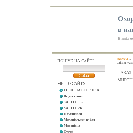
Охор
в на
Відділ о
Головна
»
ПОШУК НА САЙТІ
райдержадм
НАКАЗ 
МИРОНІ
МЕНЮ САЙТУ
ГОЛОВНА СТОРІНКА
Відділ освіти
ЗОШ І-ІІІ ст.
ЗОШ І-ІІ ст.
Позашкілля
Миронівський район
Миронівка
Статті