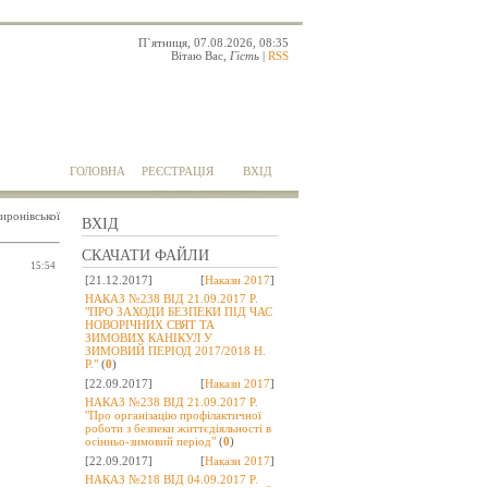
П`ятниця, 07.08.2026, 08:35
Вітаю Вас
,
Гість
|
RSS
ГОЛОВНА
РЕЄСТРАЦІЯ
ВХІД
иронівської
ВХІД
СКАЧАТИ ФАЙЛИ
15:54
[21.12.2017]
[
Накази 2017
]
НАКАЗ №238 ВІД 21.09.2017 Р.
"ПРО ЗАХОДИ БЕЗПЕКИ ПІД ЧАС
НОВОРІЧНИХ СВЯТ ТА
ЗИМОВИХ КАНІКУЛ У
ЗИМОВИЙ ПЕРІОД 2017/2018 Н.
Р."
(
0
)
[22.09.2017]
[
Накази 2017
]
НАКАЗ №238 ВІД 21.09.2017 Р.
"Про організацію профілактичної
роботи з безпеки життєдіяльності в
осінньо-зимовий період"
(
0
)
[22.09.2017]
[
Накази 2017
]
НАКАЗ №218 ВІД 04.09.2017 Р.