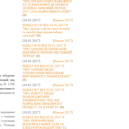
"ПРО ОРГАНІЗАЦІЮ ПОЖЕЖНОЇ
ТА ТЕХНОГЕННОЇ БЕЗПЕКИ В
ОСІННЬО-ЗИМОВИЙ ПЕРІОД
2017-2018 НАВЧАЛЬНОГО РОКУ"
(
0
)
[10.05.2017]
[
Накази 2017
]
НАКАЗ №139 ВІД 10.05.2017 Р.
"Про заходи з екологічної безпеки
та запобігання надзвичайних
ситуацій"
(
0
)
[26.01.2017]
[
Накази 2017
]
НАКАЗ №50 ВІД 26.01.2017 Р.
"ПРО ЗАХОДИ БЕЗПЕКИ БІЛЯ
ВОДОЙМ В ЗИМОВО-ВЕСНЯНИЙ
ПЕРІОД"
(
0
)
[10.01.2017]
[
Накази 2017
]
НАКАЗ №8 ВІД 03.01.2017 Р.
"ПРО ЗАХОДИ ЩОДО
ЗАПОБІГАННЯ ВИПАДКАМ
у оборону
ВИРОБНИЧОГО ТРАВМАТИЗМУ"
торій від
(
0
)
їни № 1198
[10.01.2017]
[
Накази 2017
]
хногенного
НАКАЗ №7 ВІД 03.01.2017 Р.
ь виникнути
"ПРО РОБОТУ ЩОДО
ПОПЕРЕДЖЕННЯ
ТРАВМАТИЗМУ ПІД ЧАС
НАВЧАЛЬНО-ВИХОВНОГО
ПРОЦЕСУ ТА В ПОБУТІ"
(
0
)
 вирішенні
[10.01.2017]
[
Накази 2017
]
о з чинним
НАКАЗ №6 ВІД 03.01.2017 Р.
 учасників
"ПРО ПРИЗНАЧЕННЯ
ВІДПОВІДАЛЬНИХ ОСІБ ЗА
ю "Основи
ЕЛЕКТРОГОСПОДАРСТВО ТА