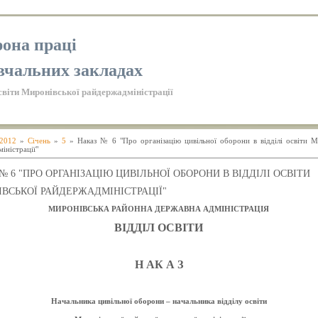
она праці
вчальних закладах
світи Миронівської райдержадміністрації
2012
»
Січень
»
5
» Наказ № 6 "Про організацію цивільної оборони в відділі освіти М
іністрації"
№ 6 "ПРО ОРГАНІЗАЦІЮ ЦИВІЛЬНОЇ ОБОРОНИ В ВІДДІЛІ ОСВІТИ
ВСЬКОЇ РАЙДЕРЖАДМІНІСТРАЦІЇ"
МИРОНІВСЬКА РАЙОННА ДЕРЖАВНА АДМІНІСТРАЦІЯ
ВІДДІЛ ОСВІТИ
Н А
К А З
Начальника цивільної оборони –
начальника відділу освіти