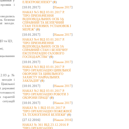
цівників у
ЕЛЕКТРОБЕЗПЕКУ"
(
0
)
проявів і
[10.01.2017]
[
Накази 2017
]
НАКАЗ №5 ВІД 03.01.2017 Р.
"ПРО ПРИЗНАЧЕННЯ
роводились
ВІДПОВІДАЛЬНИХ ОСІБ ЗА
нь безпеки
СПРАВНИЙ ТА БЕЗПЕЧНИЙ
і заходи.
СТАН ТЕПЛОВИХ УСТАНОВОК І
МЕРЕЖ"
(
0
)
[10.01.2017]
[
Накази 2017
]
НАКАЗ №4 ВІД 03.01.2017 Р.
ЦО та ЦЗ;
"ПРО ПРИЗНАЧЕННЯ
ВІДПОВІДАЛЬНИХ ОСІБ ЗА
ні;
СПРАВНИЙ СТАН І БЕЗПЕЧНУ
ЕКСПЛУАТАЦІЮ ГАЗОВОГО
ацьован
ню
ГОСПОДАРСТВА"
(
0
)
[10.01.2017]
[
Накази 2017
]
НАКАЗ №3 ВІД 03.01.2017 Р.
"ПРО ОРГАНІЗАЦІЮ ЦИВІЛЬНОЇ
ОБОРОНИ ТА ЦИВІЛЬНОГО
12.03 р. №
ЗАХИСТУ НАВЧАЛЬНИХ
 заходів і
ЗАКЛАДІВ"
(
0
)
 Цивільної
[10.01.2017]
[
Накази 2017
]
і державні
НАКАЗ №2 ВІД 03.01.2017 Р.
готовності
"ПРО ОРГАНІЗАЦІЮ РОБОТИ З
х гарантій
ОХОРОНИ ПРАЦІ"
(
0
)
 ситуацій
[10.01.2017]
[
Накази 2017
]
НАКАЗ № 1 ВІД 03.01.2017 Р.
"ПРО ОРГАНІЗАЦІЮ ПОЖЕЖНОЇ
ТА ТЕХНОГЕННОЇ БЕЗПЕКИ"
(
0
)
[27.12.2016]
[
Накази 2016
]
НАКАЗ № 361 ВІД 23.12.2016 Р.
"ПРО ОРГАНІЗАЦІЮ