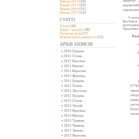
здоров'я”
Накази 2014
[10]
Накази 2015
[20]
надзвича
Накази 2016
[31]
спроможнос
Накази 2017
[13]
З мето
СТАТТІ
фестивалі
життєдіял
Історія
[6]
Продовжув
Наука і здоров’я
[8]
Охорона праці
[7]
Разо
Безпeка життєдіяльності
[11]
АРХІВ ЗАПИСІВ
-
2010 Грудень
-
2011 Січень
-
2011 Березень
2011 Квітень
2011 Вересень
2011 Жовтень
2011 Грудень
2012 Січень
07764
завда
2012 Листопад
оборо
2012 Грудень
адмін
2013 Січень
систе
2013 Лютий
безп
2013 Березень
техно
2013 Квітень
2013 Травень
2013 Червень
2013 Липень
2013 Вересень