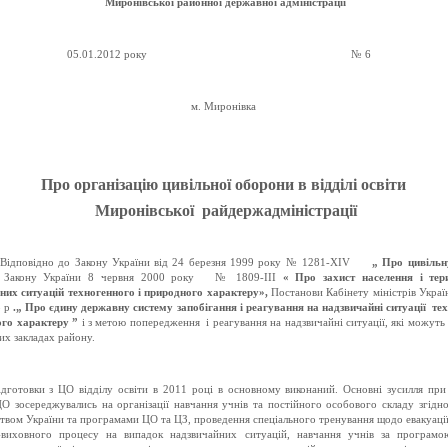
Миронівської районної державної адміністрації
05.01.2012 року
№ 6
м. Миронівка
Про організацію цивільної оборони в відділі освіти
Миронівської
райдержадміністрації
Відповідно до Закону України від 24 березня 1999 року № 1281-
XIV
„ Про цивільн
Закону України 8 червня 2000 року
№ 1809-ІІІ
« Про захист населення і тери
них ситуацій техногенного і природного характеру»,
Постанови Кабінету міністрів Укра
8 р
.„
Про єдину державну систему запобігання і реагування на надзвичайні ситуації
те
ого характеру ”
і з метою попередження
і реагування на надзвичайні ситуації, які можут
их закладах району.
ідготовки з ЦО відділу освіти в 2011 році в основному виконаний. Основні зусилля при
ЦО зосереджувались на організації навчання учнів та постійного особового складу згідн
твом України та програмами ЦО та ЦЗ, проведення спеціального тренування щодо евакуації
-виховного процесу на випадок надзвичайних ситуацій, навчання учнів за програмо