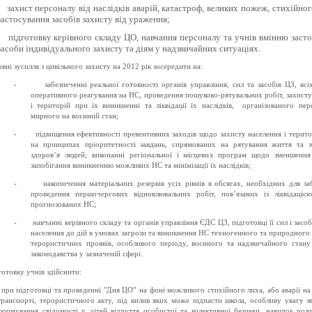
захист персоналу від наслідків аварій, катастроф, великих пожеж, стихійног
застосування засобів захисту від ураження;
підготовку керівного складу ЦО, навчання персоналу та учнів вмінню заст
засоби індивідуального захисту та діям у надзвичайних ситуаціях.
вні зусилля з цивільного захисту на 201
2
рік зосередити на:
-
забезпеченні реальної готовності органів управління, сил та засобів ЦЗ, всі
оперативного реагування на НС, проведення пошуково-рятувальних робіт, захисту
і територій при їх виникненні та ліквідації їх наслідків,
організованого пер
мирного на воєнний стан;
-
підвищення ефективності превентивних заходів щодо захисту населення і терито
на принципах пріоритетності завдань, спрямованих на рятування життя та 
здоров’я людей; виконанні регіональної і місцевих програм щодо зменшення
запобігання виникненню можливих НС та мінімізації їх наслідків;
-
накопичення матеріальних резервів усіх рівнів в обсягах, необхідних для за
проведення першочергових віднов
люваль
них робіт, пов’язаних із ліквідацією
прогнозованих НС;
-
навчанні керівного складу та органів управління ЄДС ЦЗ, підготовці її сил і засоб
населення до дій в умовах загрози та виникнення НС техногенного та природного 
терористичних проявів, особливого періоду, воєнного та надзвичайного стану
законодавства у зазначеній сфері.
готовку учнів здійснити:
при підготовці та проведенні "Дня ЦО” на фоні можливого стихійного лиха, або аварії на 
транспорті, терористичного акту, під вплив яких може підпасти школа, особливу увагу з
формування свідомості у дітей відчуття особистої та колективної безпеки, навичок розп