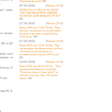
збирання врожаїв"
(
0
)
;
[07.04.2016]
[
Накази 2016
]
еки”, юних
НАКАЗ №119 ВІД 04.04.2016Р.
"ПРО ПРОВЕДЕННЯ ТИЖНІВ
БЕЗПЕКИ ДОРОЖНЬОГО РУХУ"
(
0
)
[17.03.2016]
[
Накази 2016
]
Наказ №96 від 14.03.2016р. "Про
заходи з пожежної та техногенної
ть під'їзду
безпеки в весняно-літній період
2016 року"
(
0
)
[17.03.2016]
[
Накази 2016
]
х ЦО та ЦЗ
Наказ №95 від 14.03.2016р. "Про
організацію профілактичної роботи
з безпеки життєдіяльності у
льних груп
весняно-літній період 2016 року"
зимових та
(
0
)
[14.03.2016]
[
Накази 2016
]
Наказ №86 від 09.03.2015р . "Про
обсягом 12
проведення конкурсу малюнку
"Охорона праці очима дітей" та
заходів з нагоди Дня «Охорони
1
3
рік.
праці»
(
0
)
енка Ю. Б.
о