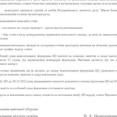
оцінки небезпеки, а також безпечної поведінки в екстремальних ситуаціях вдома та на вулиці
налагодити діяльність гуртків та клубів Всеукраїнського дитячого руху "Школа безп
рятувальників та юних інспекторів руху;
відпрацювати евакуацію учнів:
- спускатись по сходах праворуч - даючи прохід рятувальникам;
- збір учнів в місці
затвердженому керівником навчального закладу
, де вони не заважатиму
ехніки.
рівни
кам навчальних закладів та посадовим особам проходити навчання
на обласних курса
дно графіку відділу освіти.
бовий склад невоєнізованих формувань ЦО навчати
на планових заняттях в складі навча
ягом 15 годин, під керівництвом командирів формувань. Навчання провести під час 
няних канікул.
готовку працівників, які не входять до складу невоєнізованих формувань ЦО, проводити 
ин на планових заняттях в складі навчальних груп.
бу ЦО до 30.12.201
2
року відпрацювати плануючі документи з питань підготовки ЦО на 20
льність та особовий склад формувань уточнювати щорічно.
роль за виконанням цього наказу покласти на начальника штабу ЦО
відділу освіти Мірошніч
альник цивільної оборони
чальник відділу освіти В. А. Нечипоренк