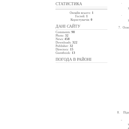
·
СТАТИСТИКА
Онлайн всього:
1
·
Гостей:
1
Користувачів:
0
ДАНІ САЙТУ
7.
Осно
Comments:
98
Photo:
32
News:
458
Downloads:
322
Publisher:
32
Directory:
15
Guestbook:
13
ПОГОДА В РАЙОНІ
8.
Під
-