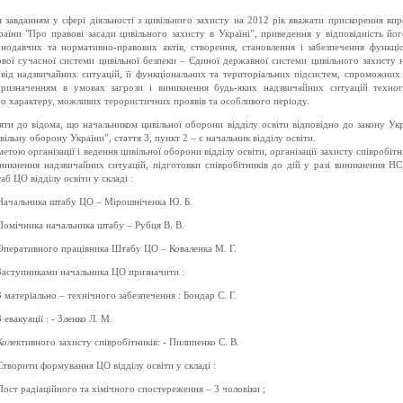
завданням у сфері діяльності з цивільного захисту на 20
12
рік вважати прискорення вп
раїни "Про правові засади цивільного захисту в Україні”, приведення у відповідність йо
онодавчих та нормативно-правових актів, створення, становлення і забезпечення функці
вої сучасної системи цивільної безпеки – Єдиної державної системи цивільного захисту н
 від надзвичайних ситуацій, її функціональних та територіальних підсистем, спроможних
призначенням в умовах загрози і виникнення будь-яких надзвичайних ситуацій техно
о характеру, можливих терористичних проявів та особливого періоду.
яти до відома, що начальником цивільної оборони відділу освіти відповідно до закону Ук
вільну оборону України”, стаття 3, пункт 2 – є начальник відділу освіти.
метою організації і ведення цивільної оборони
відділу освіти
, організації захисту співробітн
никнення надзвичайних ситуацій, підготовки співробітників до дій у разі виникнення НС
аб ЦО відділу освіти у складі :
Начальника штабу ЦО –
Мірошніченка Ю. Б.
Помічника начальника штабу –
Рубця В. В.
Оперативного працівника Штабу ЦО –
Коваленка М. Г.
Заступниками начальника ЦО призначити :
З матеріально – технічного забезпечення :
Бондар С. Г.
З евакуації : -
Зленко Л. М.
Колективного захисту співробітників: -
Пилипенко С. В.
Створити формування
ЦО
відділу освіти
у складі :
Пост радіаційного та хімічного спостереження – 3 чоловіки ;