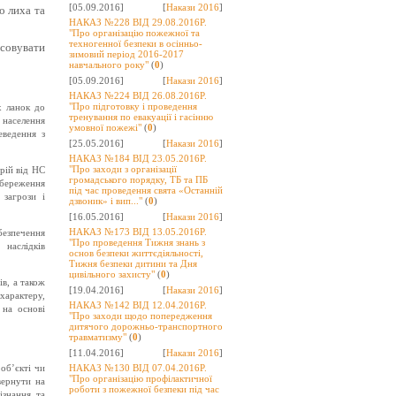
[05.09.2016]
[
Накази 2016
]
о лиха та
НАКАЗ №228 ВІД 29.08.2016Р.
"Про організацію пожежної та
техногенної безпеки в осінньо-
осовувати
зимовий період 2016-2017
навчального року"
(
0
)
[05.09.2016]
[
Накази 2016
]
НАКАЗ №224 ВІД 26.08.2016Р.
"Про підготовку і проведення
х ланок до
тренування по евакуації і гасінню
 населення
умовної пожежі"
(
0
)
еведення з
[25.05.2016]
[
Накази 2016
]
НАКАЗ №184 ВІД 23.05.2016Р.
"Про заходи з організації
рій від НС
громадського порядку, ТБ та ПБ
збереження
під час проведення свята «Останній
 загрози і
дзвоник» і вип..."
(
0
)
[16.05.2016]
[
Накази 2016
]
НАКАЗ №173 ВІД 13.05.2016Р.
безпечення
"Про проведення Тижня знань з
 наслідків
основ безпеки життєдіяльності,
Тижня безпеки дитини та Дня
цивільного захисту"
(
0
)
ів, а також
[19.04.2016]
[
Накази 2016
]
характеру,
НАКАЗ №142 ВІД 12.04.2016Р.
 на основі
"Про заходи щодо попередження
дитячого дорожньо-транспортного
травматизму"
(
0
)
[11.04.2016]
[
Накази 2016
]
об’єкті чи
НАКАЗ №130 ВІД 07.04.2016Р.
"Про організацію профілактичної
вернути на
роботи з пожежної безпеки під час
ізнання та