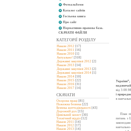
Фотоальбоми
Каталог сайтів
Гостьова книга
Про сайт
Нормативно-правова база.
СКАЧАТИ ФАЙЛИ
КАТЕГОРІЇ РОЗДІЛУ
Накази 2012
[17]
Накази 2011
[16]
Накази 2010
[1]
Актуально!
[318]
Державні закупівлі 2012
[2]
Накази 2013
[14]
Державні закупівлі 2013
[2]
Державні закупівлі 2014
[1]
Накази 2014
[10]
Накази 2015
[22]
України”,
Накази 2016
[31]
надзвичай
Накази 2017
[14]
від 3.08.9
і природн
СКАЧАТИ
в навчальн
Охорона праці
[81]
Пожежна безпека
[22]
Безпека життєдіяльності
[43]
Дорожній рух
[15]
План п
Цивільний захист
[30]
Технічний відділ
[12]
питань з 
Накази 2011
[14]
законодавс
Накази 2012
[17]
навчально
Накази 2013
[14]