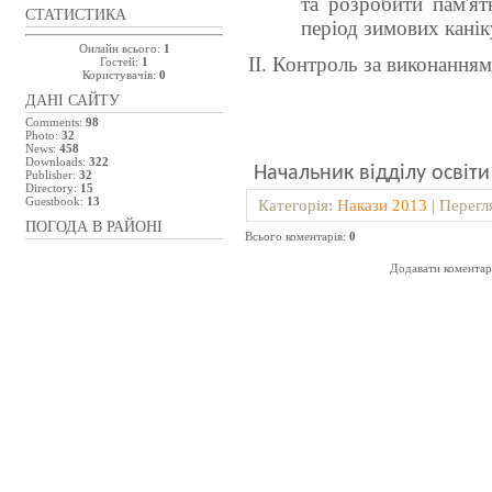
та розробити пам'я
СТАТИСТИКА
період зимових канік
Онлайн всього:
1
ІІ
.
Контроль за виконанням
Гостей:
1
Користувачів:
0
ДАНІ САЙТУ
Comments:
98
Photo:
32
News:
458
Downloads:
322
Начальник відділу освіти
Publisher:
32
Directory:
15
Guestbook:
13
Категорія
:
Накази 2013
|
Перегл
ПОГОДА В РАЙОНІ
Всього коментарів
:
0
Додавати коментарі