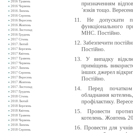
2016 Травень
призначенням відпов
2016 Червень
´язків тощо. Вересен
2016 Липень
2016 Серпень
11. Не допускати пе
2016 Вересень
2016 Жовтень
функціонального п
2016 Листопад
МНС. Постійно.
2016 Грудень
2017 Січень
12. Забезпечити постійн
2017 Лютий
Постійно.
2017 Березень
2017 Квітень
13. У випадку відключ
2017 Травень
2017 Червень
приміщень використо
2017 Липень
інших джерел відкри
2017 Серпень
2017 Вересень
Постійно.
2017 Жовтень
2017 Листопад
1
4
.
Перед початком
2017 Грудень
обладнання котелень
2018 Січень
профілактику. Вересе
2018 Лютий
2018 Березень
1
5
.
Провести протип
2018 Квітень
2018 Травень
котелень. Ж
овтень 2
2018 Червень
2018 Липень
16. Провести для учнів
2018 Серпень