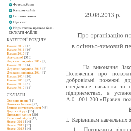
Фотоальбоми
Каталог сайтів
29.08.2013 р.
Гостьова книга
Про сайт
Нормативно-правова база.
СКАЧАТИ ФАЙЛИ
Про організацію
по
КАТЕГОРІЇ РОЗДІЛУ
в осінньо-зимовий пе
Накази 2012
[17]
Накази 2011
[16]
Накази 2010
[1]
Актуально!
[318]
Державні закупівлі 2012
[2]
Накази 2013
[14]
На виконання Зак
Державні закупівлі 2013
[2]
Положення про пожежно
Державні закупівлі 2014
[1]
Накази 2014
[10]
добровільні пожежні др
Накази 2015
[22]
Накази 2016
[31]
спеціальне навчання та 
Накази 2017
[14]
підприємствах, в устан
СКАЧАТИ
А.01.001-200 «Правил поже
Охорона праці
[81]
Пожежна безпека
[22]
Безпека життєдіяльності
[43]
Дорожній рух
[15]
Цивільний захист
[30]
Технічний відділ
[12]
І.
Керівникам навчальних з
Накази 2011
[14]
Накази 2012
[17]
1.
Призначити відпов
Накази 2013
[14]