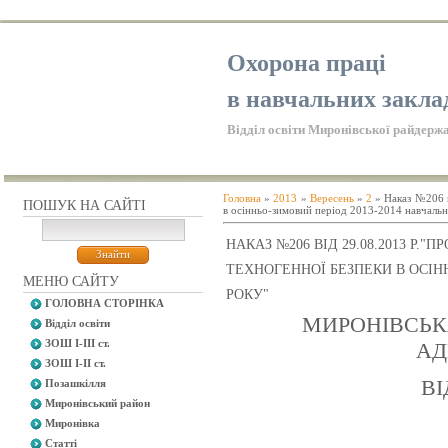
Охорона праці
в навчальних закла
Відділ освіти Миронівської райдержа
Головна
»
2013
»
Вересень
»
2
» Наказ №206 в
ПОШУК НА САЙТІ
в осінньо-зимовий період 2013-2014 навчальн
НАКАЗ №206 ВІД 29.08.2013 Р.
ТЕХНОГЕННОЇ БЕЗПЕКИ В ОСІН
МЕНЮ САЙТУ
РОКУ"
ГОЛОВНА СТОРІНКА
МИРОНІВСЬК
Відділ освіти
ЗОШ І-ІІІ ст.
АД
ЗОШ І-ІІ ст.
ВІ
Позашкілля
Миронівський район
Миронівка
Статті