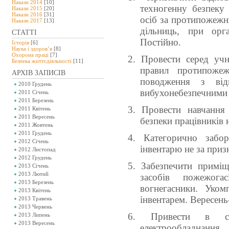
Накази 2014
[10]
техногенну безпеку 
Накази 2015
[20]
Накази 2016
[31]
осіб за протипожежни
Накази 2017
[13]
дільниць, при орг
СТАТТІ
Постійно.
Історія
[6]
Наука і здоров’я
[8]
Охорона праці
[7]
2. Провести серед учні
Безпeка життєдіяльності
[11]
правил протипожеж
АРХІВ ЗАПИСІВ
поводження з ві
2010 Грудень
вибухонебезпечними 
2011 Січень
2011 Березень
3. Провести навчання
2011 Квітень
2011 Вересень
безпеки працівників 
2011 Жовтень
2011 Грудень
4. Категорично забо
2012 Січень
інвентарю не за приз
2012 Листопад
2012 Грудень
5. Забезпечити приміщ
2013 Січень
2013 Лютий
засобів пожежог
2013 Березень
вогнегасники. Уко
2013 Квітень
інвентарем.
Вересень
2013 Травень
2013 Червень
6.
Привести в сп
2013 Липень
2013 Вересень
електрообладнання,