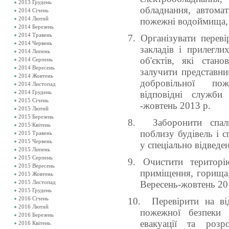
2013 Грудень
обладнання, автома
2014 Січень
2014 Лютий
пожежні водоймища, 
2014 Березень
2014 Травень
7. Організувати перев
2014 Червень
закладів і прилегли
2014 Липень
об'єктів, які стан
2014 Серпень
2014 Вересень
залучити представник
2014 Жовтень
добровільної по
2014 Листопад
2014 Грудень
відповідні служби
2015 Січень
-жовтень 2013 р.
2015 Лютий
2015 Березень
8. Заборонити спалю
2015 Квітень
поблизу будівель і с
2015 Травень
2015 Червень
у спеціально відведе
2015 Липень
2015 Серпень
9. Очистити територію
2015 Вересень
приміщення, горища, 
2015 Жовтень
2015 Листопад
Вересень-жовтень 20
2015 Грудень
2016 Січень
10. Перевірити на ві
2016 Лютий
пожежної безпеки 
2016 Березень
евакуації та роз
2016 Квітень