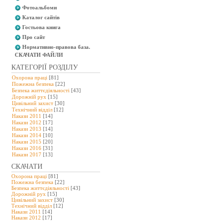
Фотоальбоми
Каталог сайтів
Гостьова книга
Про сайт
Нормативно-правова база.
СКАЧАТИ ФАЙЛИ
КАТЕГОРІЇ РОЗДІЛУ
Охорона праці
[81]
Пожежна безпека
[22]
Безпека життєдіяльності
[43]
Дорожній рух
[15]
Цивільний захист
[30]
Технічний відділ
[12]
Накази 2011
[14]
Накази 2012
[17]
Накази 2013
[14]
Накази 2014
[10]
Накази 2015
[20]
Накази 2016
[31]
Накази 2017
[13]
СКАЧАТИ
Охорона праці
[81]
Пожежна безпека
[22]
Безпека життєдіяльності
[43]
Дорожній рух
[15]
Цивільний захист
[30]
Технічний відділ
[12]
Накази 2011
[14]
Накази 2012
[17]