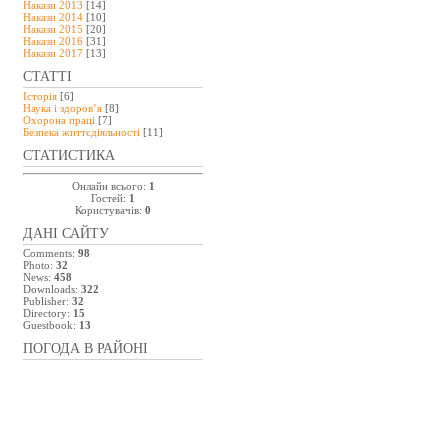
Накази 2013
[14]
Накази 2014
[10]
Накази 2015
[20]
Накази 2016
[31]
Накази 2017
[13]
СТАТТІ
Історія
[6]
Наука і здоров’я
[8]
Охорона праці
[7]
Безпeка життєдіяльності
[11]
СТАТИСТИКА
Онлайн всього:
1
Гостей:
1
Користувачів:
0
ДАНІ САЙТУ
Comments:
98
Photo:
32
News:
458
Downloads:
322
Publisher:
32
Directory:
15
Guestbook:
13
ПОГОДА В РАЙОНІ