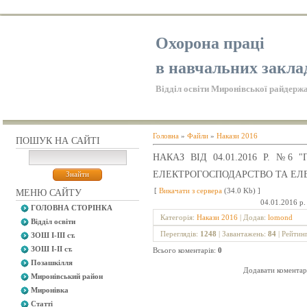
Охорона праці
в навчальних закла
Відділ освіти Миронівської райдержа
Головна
»
Файли
»
Накази 2016
ПОШУК НА САЙТІ
НАКАЗ ВІД 04.01.2016 Р. №6
ЕЛЕКТРОГОСПОДАРСТВО ТА ЕЛ
[
Викачати з сервера
(34.0 Kb) ]
МЕНЮ САЙТУ
04.0
ГОЛОВНА СТОРІНКА
Категорія
:
Накази 2016
|
Додав
:
lomond
Відділ освіти
Переглядів
:
1248
|
Завантажень
:
84
|
Рейтин
ЗОШ І-ІІІ ст.
ЗОШ І-ІІ ст.
Всього коментарів
:
0
Позашкілля
Додавати коментарі
Миронівський район
Миронівка
Статті