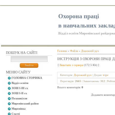
Охорона праці
в навчальних закла
Відділ освіти Миронівської райдержа
Головна
»
Файли
»
Дорожній рух
ПОШУК НА САЙТІ
ІНСТРУКЦІЯ З ОХОРОНИ ПРАЦІ
[
Викачати з сервера
(172.5 Kb) ]
МЕНЮ САЙТУ
Категорія
:
Дорожній рух
|
Додав
:
tripe
ГОЛОВНА СТОРІНКА
Переглядів
:
2665
|
Завантажень
:
312
|
Рейти
Відділ освіти
Всього коментарів
:
0
ЗОШ І-ІІІ ст.
ЗОШ І-ІІ ст.
Додавати коментарі
Позашкілля
Миронівський район
Миронівка
Статті