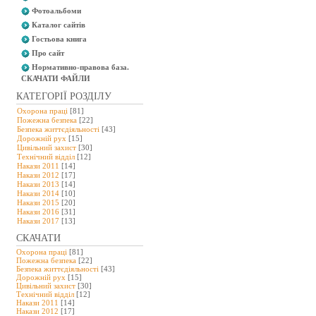
Фотоальбоми
Каталог сайтів
Гостьова книга
Про сайт
Нормативно-правова база.
СКАЧАТИ ФАЙЛИ
КАТЕГОРІЇ РОЗДІЛУ
Охорона праці
[81]
Пожежна безпека
[22]
Безпека життєдіяльності
[43]
Дорожній рух
[15]
Цивільний захист
[30]
Технічний відділ
[12]
Накази 2011
[14]
Накази 2012
[17]
Накази 2013
[14]
Накази 2014
[10]
Накази 2015
[20]
Накази 2016
[31]
Накази 2017
[13]
СКАЧАТИ
Охорона праці
[81]
Пожежна безпека
[22]
Безпека життєдіяльності
[43]
Дорожній рух
[15]
Цивільний захист
[30]
Технічний відділ
[12]
Накази 2011
[14]
Накази 2012
[17]