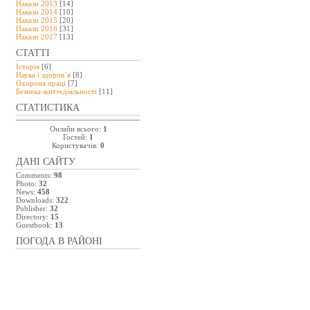
Накази 2013
[14]
Накази 2014
[10]
Накази 2015
[20]
Накази 2016
[31]
Накази 2017
[13]
СТАТТІ
Історія
[6]
Наука і здоров’я
[8]
Охорона праці
[7]
Безпeка життєдіяльності
[11]
СТАТИСТИКА
Онлайн всього:
1
Гостей:
1
Користувачів:
0
ДАНІ САЙТУ
Comments:
98
Photo:
32
News:
458
Downloads:
322
Publisher:
32
Directory:
15
Guestbook:
13
ПОГОДА В РАЙОНІ